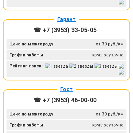
Гарант
☎ +7 (3953) 33-05-05
Цена по межгороду:
от 30 руб./км
График работы:
круглосуточно
Рейтинг такси:
Гост
☎ +7 (3953) 46-00-00
Цена по межгороду:
от 30 руб./км
График работы:
круглосуточно