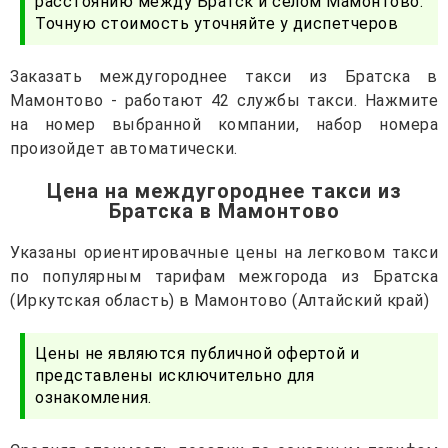
расстоянию между Братск и селом Мамонтово.
Точную стоимость уточняйте у диспетчеров
Заказать междугороднее такси из Братска в
Мамонтово - работают 42 службы такси. Нажмите
на номер выбранной компании, набор номера
произойдет автоматически.
Цена на междугороднее такси из
Братска в Мамонтово
Указаны ориентировачные цены на легковом такси
по популярным тарифам межгорода из Братска
(Иркутская область) в Мамонтово (Алтайский край)
Цены не являются публичной офертой и
представлены исключительно для
ознакомления.