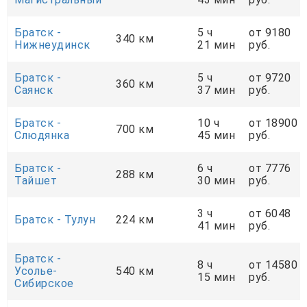
Братск -
5 ч
от 9180
340 км
Нижнеудинск
21 мин
руб.
Братск -
5 ч
от 9720
360 км
Саянск
37 мин
руб.
Братск -
10 ч
от 18900
700 км
Слюдянка
45 мин
руб.
Братск -
6 ч
от 7776
288 км
Тайшет
30 мин
руб.
3 ч
от 6048
Братск - Тулун
224 км
41 мин
руб.
Братск -
8 ч
от 14580
Усолье-
540 км
15 мин
руб.
Сибирское