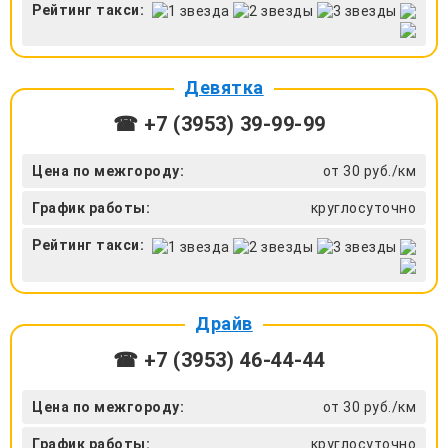
Рейтинг такси:
Девятка
☎ +7 (3953) 39-99-99
Цена по межгороду:
от 30 руб./км
График работы:
круглосуточно
Рейтинг такси:
Драйв
☎ +7 (3953) 46-44-44
Цена по межгороду:
от 30 руб./км
График работы:
круглосуточно