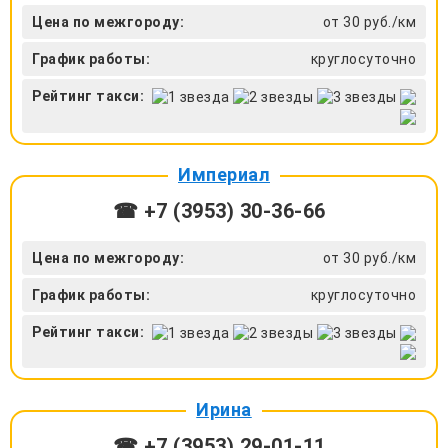
Цена по межгороду:
от 30 руб./км
График работы:
круглосуточно
Рейтинг такси:
Империал
☎ +7 (3953) 30-36-66
Цена по межгороду:
от 30 руб./км
График работы:
круглосуточно
Рейтинг такси:
Ирина
☎ +7 (3953) 29-01-11