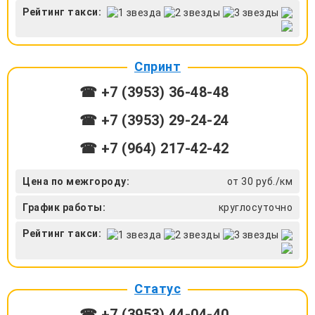
Рейтинг такси:
Спринт
☎ +7 (3953) 36-48-48
☎ +7 (3953) 29-24-24
☎ +7 (964) 217-42-42
Цена по межгороду:
от 30 руб./км
График работы:
круглосуточно
Рейтинг такси:
Статус
☎ +7 (3953) 44-04-40