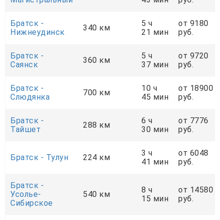
Братск -
5 ч
от 9180
340 км
Нижнеудинск
21 мин
руб.
Братск -
5 ч
от 9720
360 км
Саянск
37 мин
руб.
Братск -
10 ч
от 18900
700 км
Слюдянка
45 мин
руб.
Братск -
6 ч
от 7776
288 км
Тайшет
30 мин
руб.
3 ч
от 6048
Братск - Тулун
224 км
41 мин
руб.
Братск -
8 ч
от 14580
Усолье-
540 км
15 мин
руб.
Сибирское