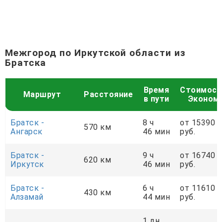
Межгород по Иркутской области из
Братска
Время
Стоимост
Маршрут
Расстояние
в пути
Эконом
Братск -
8 ч
от 15390
570 км
Ангарск
46 мин
руб.
Братск -
9 ч
от 16740
620 км
Иркутск
46 мин
руб.
Братск -
6 ч
от 11610
430 км
Алзамай
44 мин
руб.
1 дн.