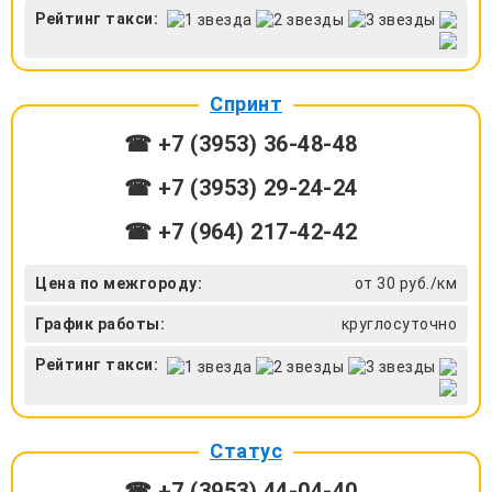
Рейтинг такси:
Спринт
☎ +7 (3953) 36-48-48
☎ +7 (3953) 29-24-24
☎ +7 (964) 217-42-42
Цена по межгороду:
от 30 руб./км
График работы:
круглосуточно
Рейтинг такси:
Статус
☎ +7 (3953) 44-04-40