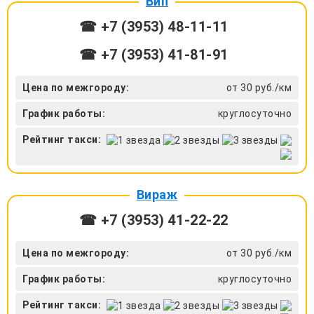
Вип
☎ +7 (3953) 48-11-11
☎ +7 (3953) 41-81-91
Цена по межгороду:
от 30 руб./км
График работы:
круглосуточно
Рейтинг такси:
Вираж
☎ +7 (3953) 41-22-22
Цена по межгороду:
от 30 руб./км
График работы:
круглосуточно
Рейтинг такси: