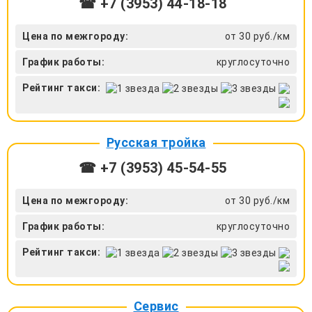
☎ +7 (3953) 44-18-18
Цена по межгороду:
от 30 руб./км
График работы:
круглосуточно
Рейтинг такси:
Русская тройка
☎ +7 (3953) 45-54-55
Цена по межгороду:
от 30 руб./км
График работы:
круглосуточно
Рейтинг такси:
Сервис