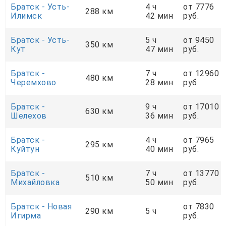
Братск - Усть-
4 ч
от 7776
288 км
Илимск
42 мин
руб.
Братск - Усть-
5 ч
от 9450
350 км
Кут
47 мин
руб.
Братск -
7 ч
от 12960
480 км
Черемхово
28 мин
руб.
Братск -
9 ч
от 17010
630 км
Шелехов
36 мин
руб.
Братск -
4 ч
от 7965
295 км
Куйтун
40 мин
руб.
Братск -
7 ч
от 13770
510 км
Михайловка
50 мин
руб.
Братск - Новая
от 7830
290 км
5 ч
Игирма
руб.