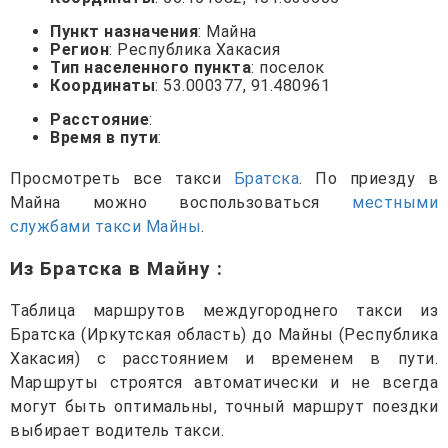
Пункт назначения
: Майна
Регион
: Республика Хакасия
Тип населенного пункта
: поселок
Координаты
: 53.000377, 91.480961
Расстояние
:
Время в пути
:
Просмотреть все такси
Братска
. По приезду в
Майна можно воспользоваться
местными
службами такси Майны
.
Из Братска в Майну
:
Таблица маршрутов междугороднего такси из
Братска (Иркутская область) до Майны (Республика
Хакасия) с расстоянием и временем в пути.
Маршруты строятся автоматически и не всегда
могут быть оптимальны, точный маршрут поездки
выбирает водитель такси.