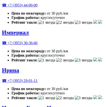
☎ +7 (3953) 44-00-00
Цена по межгороду:
от 30 руб./км
График работы:
круглосуточно
Рейтинг такси:
Империал
☎ +7 (3953) 30-36-66
Цена по межгороду:
от 30 руб./км
График работы:
круглосуточно
Рейтинг такси:
Ирина
☎ +7 (3953) 29-01-11
Цена по межгороду:
от 30 руб./км
График работы:
круглосуточно
Рейтинг такси: