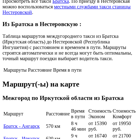
Просмотреть все такси
Братска
. По приезду в Нестеровская
можно воспользоваться
местными службами такси станицы
Нестеровской
.
Из Братска в Нестеровскую
:
Таблица маршрутов междугороднего такси из Братска
(Иркутская область) до Нестеровской (Республика
Ингушетия) с расстоянием и временем в пути. Маршруты
строятся автоматически и не всегда могут быть оптимальны,
точный маршрут поездки выбирает водитель такси.
Маршруты
Расстояние
Время в пути
Маршрут(-ы) на карте
Межгород по Иркутской области из Братска
Время
Стоимость
Стоимость
Маршрут
Расстояние
в пути
Эконом
Комфорт
8 ч
от 15390
от 19950
Братск - Ангарск
570 км
46 мин
руб.
руб.
9 ч
от 16740
от 21700
Братск - Иркутск
620 км