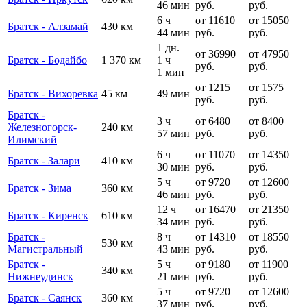
46 мин
руб.
руб.
6 ч
от 11610
от 15050
Братск - Алзамай
430 км
44 мин
руб.
руб.
1 дн.
от 36990
от 47950
Братск - Бодайбо
1 370 км
1 ч
руб.
руб.
1 мин
от 1215
от 1575
Братск - Вихоревка
45 км
49 мин
руб.
руб.
Братск -
3 ч
от 6480
от 8400
Железногорск-
240 км
57 мин
руб.
руб.
Илимский
6 ч
от 11070
от 14350
Братск - Залари
410 км
30 мин
руб.
руб.
5 ч
от 9720
от 12600
Братск - Зима
360 км
46 мин
руб.
руб.
12 ч
от 16470
от 21350
Братск - Киренск
610 км
34 мин
руб.
руб.
Братск -
8 ч
от 14310
от 18550
530 км
Магистральный
43 мин
руб.
руб.
Братск -
5 ч
от 9180
от 11900
340 км
Нижнеудинск
21 мин
руб.
руб.
5 ч
от 9720
от 12600
Братск - Саянск
360 км
37 мин
руб.
руб.