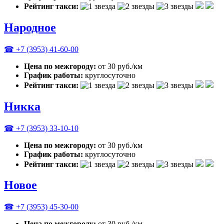
Рейтинг такси:
Народное
☎ +7 (3953) 41-60-00
Цена по межгороду:
от 30 руб./км
График работы:
круглосуточно
Рейтинг такси:
Никка
☎ +7 (3953) 33-10-10
Цена по межгороду:
от 30 руб./км
График работы:
круглосуточно
Рейтинг такси:
Новое
☎ +7 (3953) 45-30-00
Цена по межгороду:
от 30 руб./км