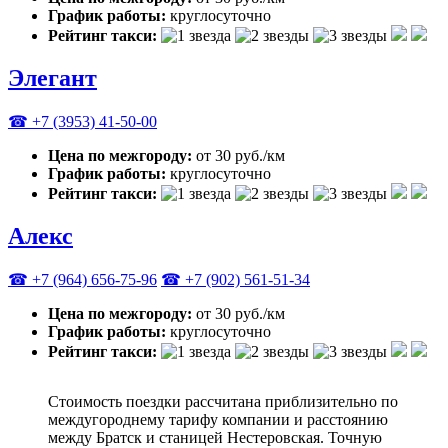
График работы:
круглосуточно
Рейтинг такси:
Элегант
☎ +7 (3953) 41-50-00
Цена по межгороду:
от 30 руб./км
График работы:
круглосуточно
Рейтинг такси:
Алекс
☎ +7 (964) 656-75-96
☎ +7 (902) 561-51-34
Цена по межгороду:
от 30 руб./км
График работы:
круглосуточно
Рейтинг такси:
Стоимость поездки рассчитана приблизительно по
междугороднему тарифу компании и расстоянию
между Братск и станицей Нестеровская. Точную