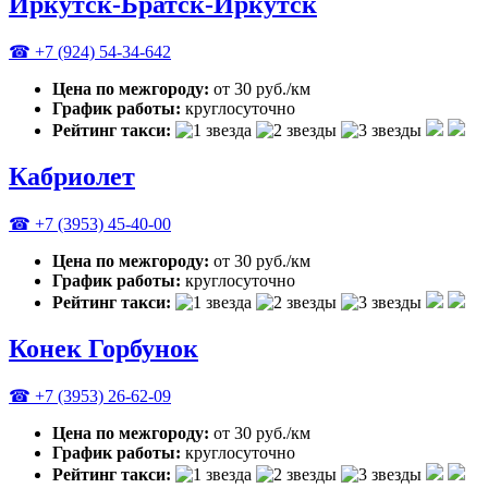
Иркутск-Братск-Иркутск
☎ +7 (924) 54-34-642
Цена по межгороду:
от 30 руб./км
График работы:
круглосуточно
Рейтинг такси:
Кабриолет
☎ +7 (3953) 45-40-00
Цена по межгороду:
от 30 руб./км
График работы:
круглосуточно
Рейтинг такси:
Конек Горбунок
☎ +7 (3953) 26-62-09
Цена по межгороду:
от 30 руб./км
График работы:
круглосуточно
Рейтинг такси: