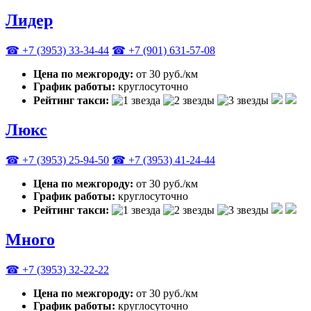
Лидер
☎ +7 (3953) 33-34-44
☎ +7 (901) 631-57-08
Цена по межгороду:
от 30 руб./км
График работы:
круглосуточно
Рейтинг такси:
Люкс
☎ +7 (3953) 25-94-50
☎ +7 (3953) 41-24-44
Цена по межгороду:
от 30 руб./км
График работы:
круглосуточно
Рейтинг такси:
Много
☎ +7 (3953) 32-22-22
Цена по межгороду:
от 30 руб./км
График работы:
круглосуточно