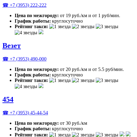
☎ +7 (3953) 222-222
Цена по межгороду:
от 19 руб./км и от 1 руб/мин.
График работы:
круглосуточно
Рейтинг такси:
Везет
☎ +7 (3953) 490-000
Цена по межгороду:
от 20 руб./км и от 5.5 руб/мин.
График работы:
круглосуточно
Рейтинг такси:
454
☎ +7 (3953) 45-44-54
Цена по межгороду:
от 30 руб./км
График работы:
круглосуточно
Рейтинг такси: