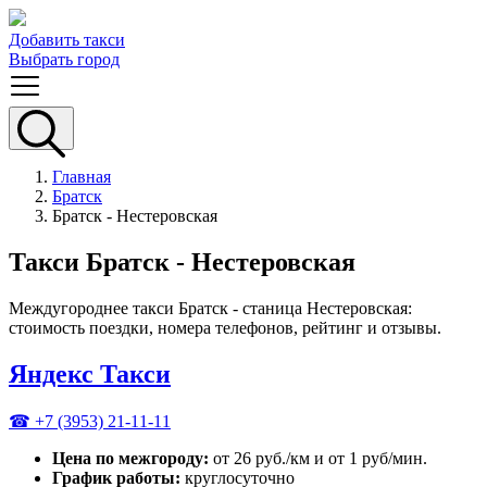
Добавить такси
Выбрать город
Главная
Братск
Братск - Нестеровская
Такси Братск - Нестеровская
Междугороднее такси Братск - станица Нестеровская:
стоимость поездки, номера телефонов, рейтинг и отзывы.
Яндекс Такси
☎ +7 (3953) 21-11-11
Цена по межгороду:
от 26 руб./км и от 1 руб/мин.
График работы:
круглосуточно