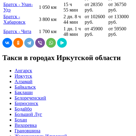
Братск - Улан-
15 ч
от 28350
от 36750
1 050 км
Удэ
55 мин
руб.
руб.
Братск -
2 дн. 8 ч
от 102600
от 133000
3 800 км
Хабаровск
44 мин
руб.
руб.
1 дн. 1 ч
от 45900
от 59500
Братск - Чита
1 700 км
48 мин
руб.
руб.
Такси в городах Иркутской области
Ангарск
Иркутск
Алзамай
Байкальск
Баклаши
Белореченский
Бирюсинск
Бодайбо
Большой Луг
Бохан
Вихоревка
Грановщина