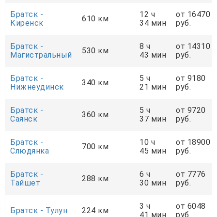
Братск -
12 ч
от 16470
610 км
Киренск
34 мин
руб.
Братск -
8 ч
от 14310
530 км
Магистральный
43 мин
руб.
Братск -
5 ч
от 9180
340 км
Нижнеудинск
21 мин
руб.
Братск -
5 ч
от 9720
360 км
Саянск
37 мин
руб.
Братск -
10 ч
от 18900
700 км
Слюдянка
45 мин
руб.
Братск -
6 ч
от 7776
288 км
Тайшет
30 мин
руб.
3 ч
от 6048
Братск - Тулун
224 км
41 мин
руб.