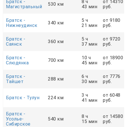
Братск -
8 ч
от 14310
530 км
Магистральный
43 мин
руб.
Братск -
5 ч
от 9180
340 км
Нижнеудинск
21 мин
руб.
Братск -
5 ч
от 9720
360 км
Саянск
37 мин
руб.
Братск -
10 ч
от 18900
700 км
Слюдянка
45 мин
руб.
Братск -
6 ч
от 7776
288 км
Тайшет
30 мин
руб.
3 ч
от 6048
Братск - Тулун
224 км
41 мин
руб.
Братск -
8 ч
от 14580
Усолье-
540 км
15 мин
руб.
Сибирское