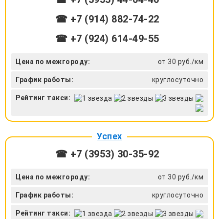
☎ +7 (914) 882-74-22
☎ +7 (924) 614-49-55
Цена по межгороду:
от 30 руб./км
График работы:
круглосуточно
Рейтинг такси:
Успех
☎ +7 (3953) 30-35-92
Цена по межгороду:
от 30 руб./км
График работы:
круглосуточно
Рейтинг такси: