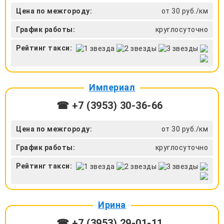
Цена по межгороду:
от 30 руб./км
График работы:
круглосуточно
Рейтинг такси:
Империал
☎ +7 (3953) 30-36-66
Цена по межгороду:
от 30 руб./км
График работы:
круглосуточно
Рейтинг такси:
Ирина
☎ +7 (3953) 29-01-11