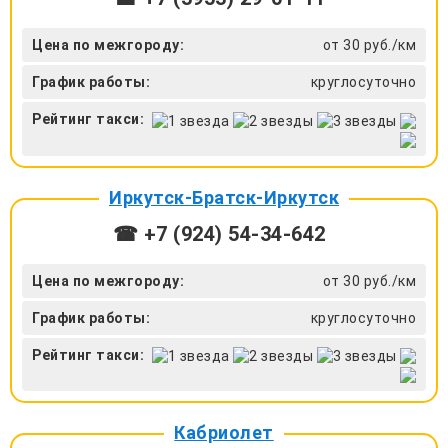
Цена по межгороду:
от 30 руб./км
График работы:
круглосуточно
Рейтинг такси:
Иркутск-Братск-Иркутск
☎ +7 (924) 54-34-642
Цена по межгороду:
от 30 руб./км
График работы:
круглосуточно
Рейтинг такси:
Кабриолет