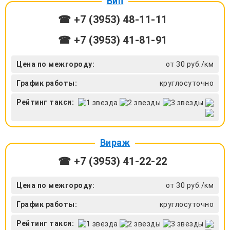
Вип
☎ +7 (3953) 48-11-11
☎ +7 (3953) 41-81-91
Цена по межгороду:
от 30 руб./км
График работы:
круглосуточно
Рейтинг такси:
Вираж
☎ +7 (3953) 41-22-22
Цена по межгороду:
от 30 руб./км
График работы:
круглосуточно
Рейтинг такси: