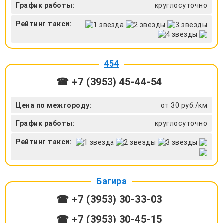
График работы:
круглосуточно
Рейтинг такси:
454
☎ +7 (3953) 45-44-54
Цена по межгороду:
от 30 руб./км
График работы:
круглосуточно
Рейтинг такси:
Багира
☎ +7 (3953) 30-33-03
☎ +7 (3953) 30-45-15