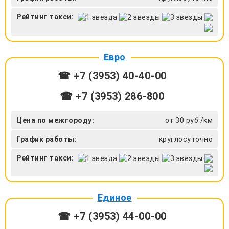
Рейтинг такси:
Евро
☎ +7 (3953) 40-40-00
☎ +7 (3953) 286-800
Цена по межгороду:
от 30 руб./км
График работы:
круглосуточно
Рейтинг такси:
Единое
☎ +7 (3953) 44-00-00