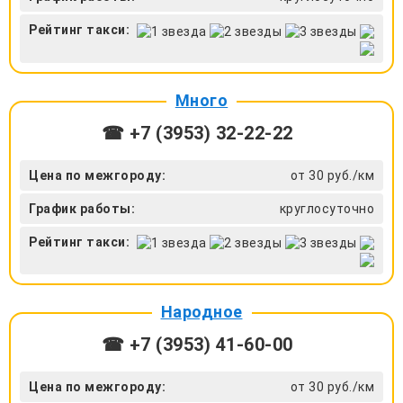
Рейтинг такси:
Много
☎ +7 (3953) 32-22-22
Цена по межгороду:
от 30 руб./км
График работы:
круглосуточно
Рейтинг такси:
Народное
☎ +7 (3953) 41-60-00
Цена по межгороду:
от 30 руб./км