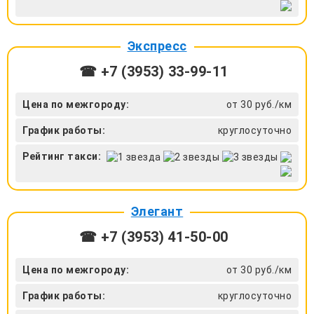
Экспресс
☎ +7 (3953) 33-99-11
Цена по межгороду:
от 30 руб./км
График работы:
круглосуточно
Рейтинг такси:
Элегант
☎ +7 (3953) 41-50-00
Цена по межгороду:
от 30 руб./км
График работы:
круглосуточно