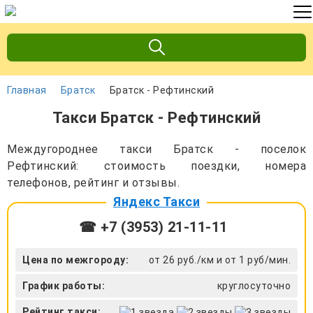
Главная
Братск
Братск - Рефтинский
Такси Братск - Рефтинский
Междугороднее такси Братск - поселок
Рефтинский: стоимость поездки, номера
телефонов, рейтинг и отзывы.
Яндекс Такси
☎ +7 (3953) 21-11-11
Цена по межгороду:
от 26 руб./км и от 1 руб/мин.
График работы:
круглосуточно
Рейтинг такси: