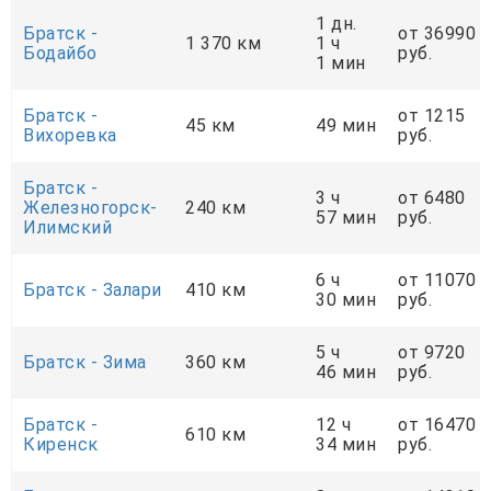
1 дн.
Братск -
от 36990
1 370 км
1 ч
Бодайбо
руб.
1 мин
Братск -
от 1215
45 км
49 мин
Вихоревка
руб.
Братск -
3 ч
от 6480
Железногорск-
240 км
57 мин
руб.
Илимский
6 ч
от 11070
Братск - Залари
410 км
30 мин
руб.
5 ч
от 9720
Братск - Зима
360 км
46 мин
руб.
Братск -
12 ч
от 16470
610 км
Киренск
34 мин
руб.