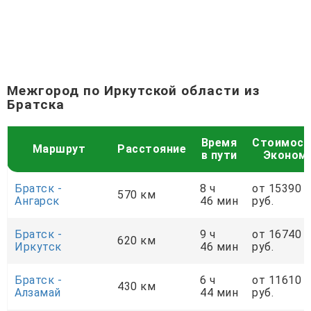
Межгород по Иркутской области из
Братска
Время
Стоимост
Маршрут
Расстояние
в пути
Эконом
Братск -
8 ч
от 15390
570 км
Ангарск
46 мин
руб.
Братск -
9 ч
от 16740
620 км
Иркутск
46 мин
руб.
Братск -
6 ч
от 11610
430 км
Алзамай
44 мин
руб.