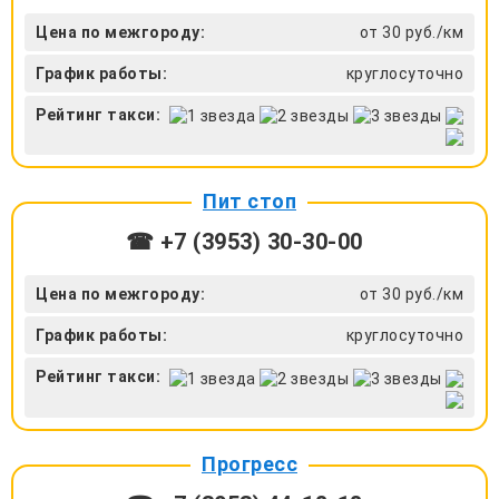
Цена по межгороду:
от 30 руб./км
График работы:
круглосуточно
Рейтинг такси:
Пит стоп
☎ +7 (3953) 30-30-00
Цена по межгороду:
от 30 руб./км
График работы:
круглосуточно
Рейтинг такси:
Прогресс