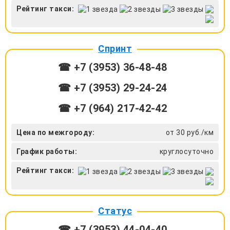
Рейтинг такси:
Спринт
☎ +7 (3953) 36-48-48
☎ +7 (3953) 29-24-24
☎ +7 (964) 217-42-42
Цена по межгороду:
от 30 руб./км
График работы:
круглосуточно
Рейтинг такси:
Статус
☎ +7 (3953) 44-04-40