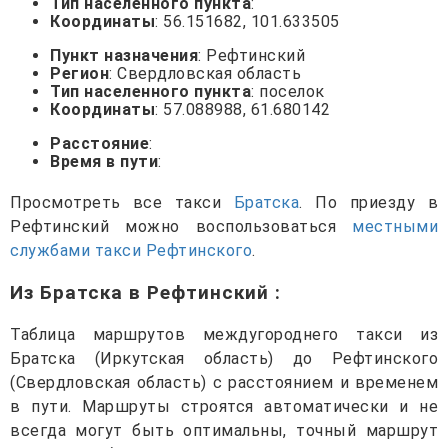
Тип населенного пункта
:
Координаты
: 56.151682, 101.633505
Пункт назначения
: Рефтинский
Регион
: Свердловская область
Тип населенного пункта
: поселок
Координаты
: 57.088988, 61.680142
Расстояние
:
Время в пути
:
Просмотреть все такси
Братска
. По приезду в
Рефтинский можно воспользоваться
местными
службами такси Рефтинского
.
Из Братска в Рефтинский
:
Таблица маршрутов междугороднего такси из
Братска (Иркутская область) до Рефтинского
(Свердловская область) с расстоянием и временем
в пути. Маршруты строятся автоматически и не
всегда могут быть оптимальны, точный маршрут