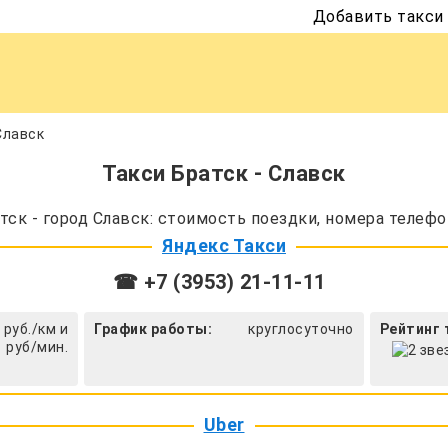
Добавить такси
Славск
Такси Братск - Славск
ск - город Славск: стоимость поездки, номера телефо
Яндекс Такси
☎ +7 (3953) 21-11-11
 руб./км и
График работы:
круглосуточно
Рейтинг 
1 руб/мин.
Uber