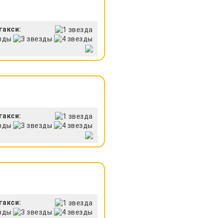
такси:
такси:
такси: