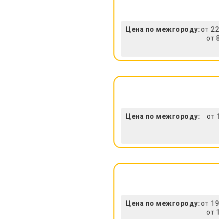
Цена по межгороду:
от 22
от 
Цена по межгороду:
от 
Цена по межгороду:
от 19
от 