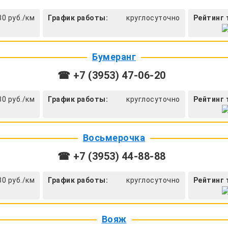
30 руб./км
График работы:
круглосуточно
Рейтинг 
Бумеранг
☎ +7 (3953) 47-06-20
30 руб./км
График работы:
круглосуточно
Рейтинг 
Восьмерочка
☎ +7 (3953) 44-88-88
30 руб./км
График работы:
круглосуточно
Рейтинг 
Вояж