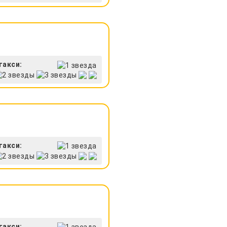
такси:
такси:
такси: