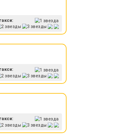
такси:
такси:
такси: