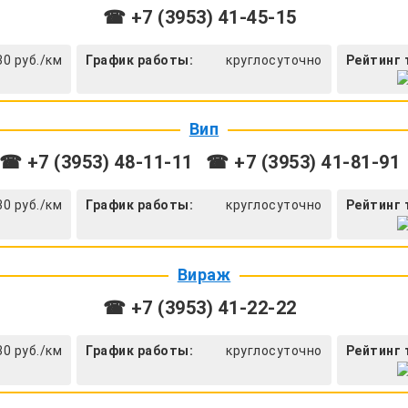
☎ +7 (3953) 41-45-15
30 руб./км
График работы:
круглосуточно
Рейтинг 
Вип
☎ +7 (3953) 48-11-11
☎ +7 (3953) 41-81-91
30 руб./км
График работы:
круглосуточно
Рейтинг 
Вираж
☎ +7 (3953) 41-22-22
30 руб./км
График работы:
круглосуточно
Рейтинг 