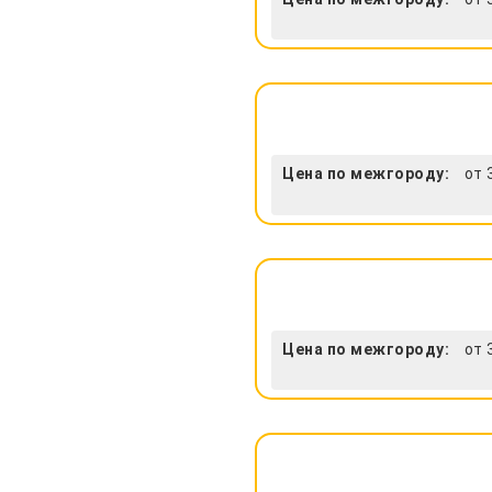
Цена по межгороду:
от 
Цена по межгороду:
от 