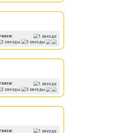
такси:
такси:
такси: