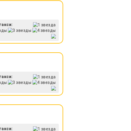
такси:
такси:
такси: