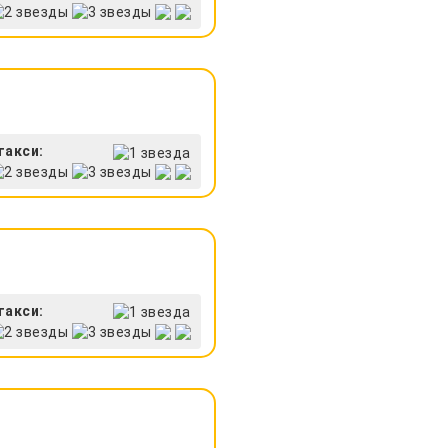
такси:
такси: