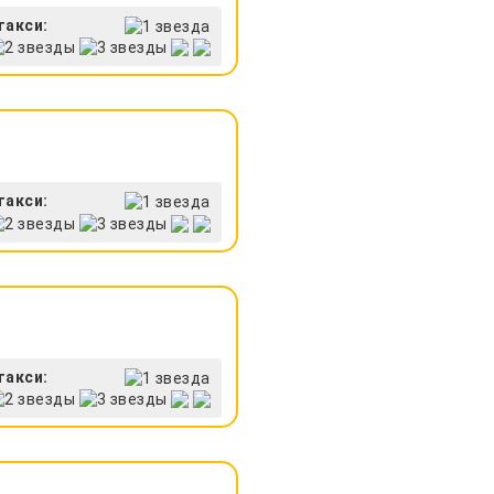
такси:
такси:
такси: