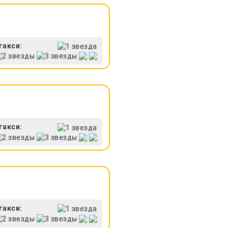
такси:
такси:
такси: