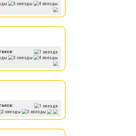
такси:
такси: