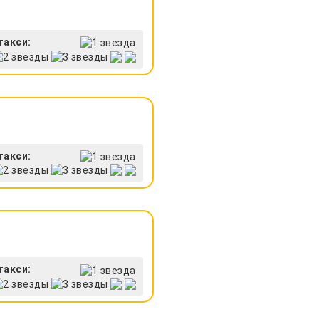
такси:
такси:
такси: