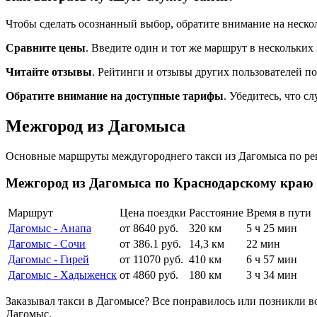
Чтобы сделать осознанный выбор, обратите внимание на неско
Сравните цены
. Введите один и тот же маршрут в нескольких
Читайте отзывы
. Рейтинги и отзывы других пользователей по
Обратите внимание на доступные тарифы
. Убедитесь, что 
Межгород из Дагомыса
Основные маршруты междугороднего такси из Дагомыса по рег
Межгород из Дагомыса по Краснодарскому краю
Маршрут
Цена поездки
Расстояние
Время в пути
Дагомыс - Анапа
от 8640 руб.
320 км
5 ч 25 мин
Дагомыс - Сочи
от 386.1 руб.
14,3 км
22 мин
Дагомыс - Гирей
от 11070 руб.
410 км
6 ч 57 мин
Дагомыс - Хадыженск
от 4860 руб.
180 км
3 ч 34 мин
Заказывал такси в Дагомысе? Все понравилось или позникли в
Дагомыс.