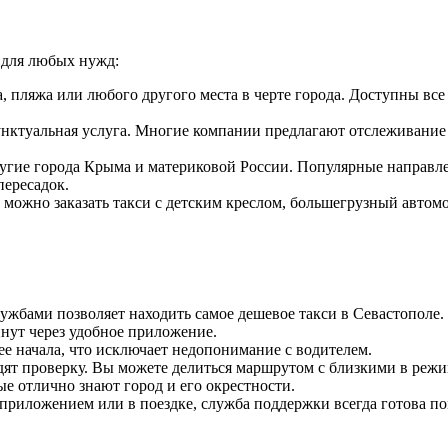
 для любых нужд:
ла, пляжа или любого другого места в черте города. Доступны в
унктуальная услуга. Многие компании предлагают отслеживание 
другие города Крыма и материковой России. Популярные направ
пересадок.
можно заказать такси с детским креслом, большегрузный автомо
ужбами позволяет находить самое дешевое такси в Севастополе.
инут через удобное приложение.
 ее начала, что исключает недопонимание с водителем.
одят проверку. Вы можете делиться маршрутом с близкими в реж
е отлично знают город и его окрестности.
 приложением или в поездке, служба поддержки всегда готова по