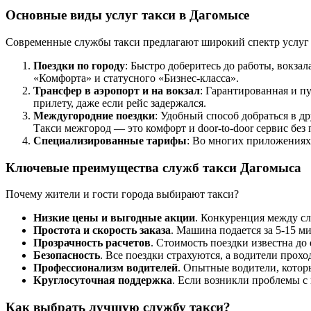
Основные виды услуг такси в Дагомысе
Современные службы такси предлагают широкий спектр услуг
Поездки по городу
: Быстро доберитесь до работы, вокза
«Комфорта» и статусного «Бизнес-класса».
Трансфер в аэропорт и на вокзал
: Гарантированная и п
прилету, даже если рейс задержался.
Междугородние поездки
: Удобный способ добраться в 
Такси межгород — это комфорт и door-to-door сервис без 
Специализированные тарифы
: Во многих приложениях 
Ключевые преимущества служб такси Дагомыса
Почему жители и гости города выбирают такси?
Низкие цены и выгодные акции
. Конкуренция между сл
Простота и скорость заказа
. Машина подается за 5-15 м
Прозрачность расчетов
. Стоимость поездки известна до
Безопасность
. Все поездки страхуются, а водители прох
Профессионализм водителей
. Опытные водители, которы
Круглосуточная поддержка
. Если возникли проблемы с
Как выбрать лучшую службу такси?