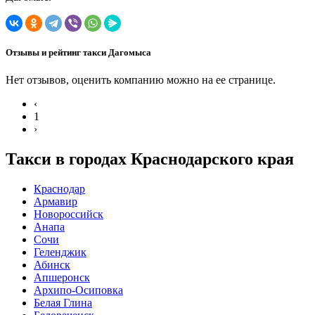
Отзывы и рейтинг такси Дагомыса
Нет отзывов, оценить компанию можно на ее странице.
‹
1
›
Такси в городах Краснодарского края
Краснодар
Армавир
Новороссийск
Анапа
Сочи
Геленджик
Абинск
Апшеронск
Архипо-Осиповка
Белая Глина