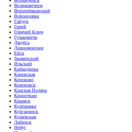
Белореченск
Великовечное
Верхнебаканский
Воронцовка
Гайдук
Гирей
Горячий Ключ
Гулькевичи
Джубга
Дивноморское
Ейск
Знаменский
Ильский
Кабардинка
Каневская
Коноково
Кореновск
Красная Поляна
Кропоткин
Крымск
Кулешовка
Курганинск
Кущевская
Лабинск
Небуг