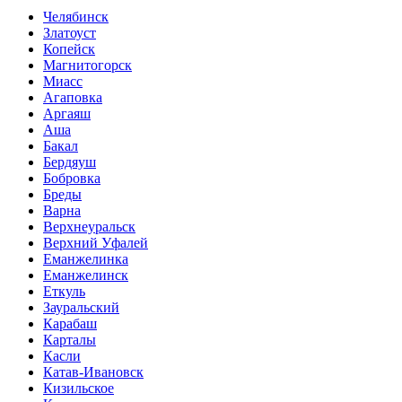
Челябинск
Златоуст
Копейск
Магнитогорск
Миасс
Агаповка
Аргаяш
Аша
Бакал
Бердяуш
Бобровка
Бреды
Варна
Верхнеуральск
Верхний Уфалей
Еманжелинка
Еманжелинск
Еткуль
Зауральский
Карабаш
Карталы
Касли
Катав-Ивановск
Кизильское