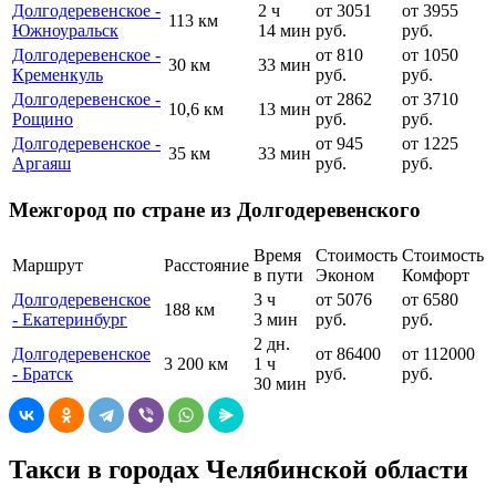
Долгодеревенское -
2 ч
от 3051
от 3955
113 км
Южноуральск
14 мин
руб.
руб.
Долгодеревенское -
от 810
от 1050
30 км
33 мин
Кременкуль
руб.
руб.
Долгодеревенское -
от 2862
от 3710
10,6 км
13 мин
Рощино
руб.
руб.
Долгодеревенское -
от 945
от 1225
35 км
33 мин
Аргаяш
руб.
руб.
Межгород по стране из Долгодеревенского
Время
Стоимость
Стоимость
Маршрут
Расстояние
в пути
Эконом
Комфорт
Долгодеревенское
3 ч
от 5076
от 6580
188 км
- Екатеринбург
3 мин
руб.
руб.
2 дн.
Долгодеревенское
от 86400
от 112000
3 200 км
1 ч
- Братск
руб.
руб.
30 мин
Такси в городах Челябинской области