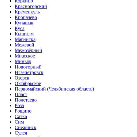
Коркино
Красногорский
Кременкуль
Кропачёво
Кунашак
Куса
Кыштым
Магнитка
Межевой
Межозёрный
Миасское
Миньяр
Новогорный
Нязепетровск
Озерск
Октябрьское
Первомайский (Челябинская область)
Пласт
Полетаево
Роза
Рощино
Сатка
Сим
Снежинск
Сулея