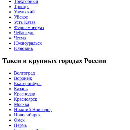
Трёхгорный
Троицк
Увельский
Уйское
Усть-Катав
Фершампенуаз
Чебаркуль
Чесма
Южноуральск
Юрюзань
Такси в крупных городах России
Волгоград
Воронеж
Екатеринбург
Казань
Краснодар
Красноярск
Москва
Нижний Новгород
Новосибирск
Омск
Пермь