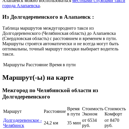
Алапаевск можно воспользоваться
местными службами такси
города Алапаевска
.
Из Долгодеревенского в Алапаевск
:
Таблица маршрутов междугороднего такси из
Долгодеревенского (Челябинская область) до Алапаевска
(Свердловская область) с расстоянием и временем в пути.
Маршруты строятся автоматически и не всегда могут быть
оптимальны, точный маршрут поездки выбирает водитель
такси.
Маршруты
Расстояние
Время в пути
Маршрут(-ы) на карте
Межгород по Челябинской области из
Долгодеревенского
Время
Стоимость
Стоимость
Маршрут
Расстояние
в пути
Эконом
Комфорт
Долгодеревенское -
от 6534
от 8470
24,2 км
35 мин
Челябинск
руб.
руб.