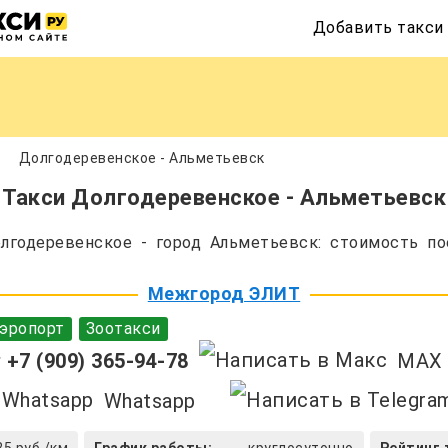
Добавить такси
Долгодеревенское - Альметьевск
Такси Долгодеревенское - Альметьевск
годеревенское - город Альметьевск: стоимость по
Межгород ЭЛИТ
эропорт
Зоотакси
+7 (909) 365-94-78
MAX
Whatsapp
25 руб./км
График работы:
круглосуточно
Рейтинг 