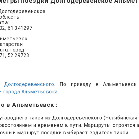
метры поездки Долгодеревенское Альмет
 Долгодеревенское
 область
кта
:
802, 61.341297
льметьевск
Татарстан
кта
: город
71, 52.29723
си
Долгодеревенского
. По приезду в Альметьевск
 города Альметьевскa
.
го в Альметьевск
:
городнего такси из Долгодеревенского (Челябинская 
 расстоянием и временем в пути. Маршруты строятся 
точный маршрут поездки выбирает водитель такси.