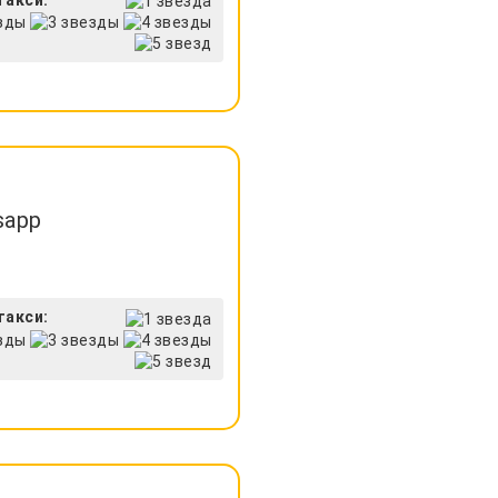
sapp
такси: