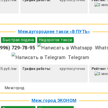
Междугороднее такси «В ПУТЬ»
Быстрая подача
Недорогое такси
996) 729-78-95
What
Telegram
25 руб./км
График работы:
круглосуточно
Рейтинг 
Межгород
Меж.город ЭКОНОМ