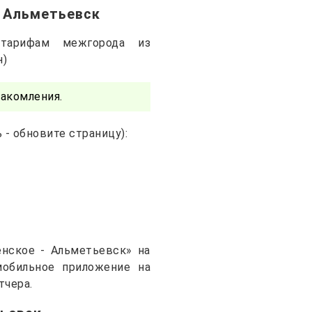
в Альметьевск
тарифам межгорода из
н)
акомления.
- обновите страницу):
нское - Альметьевск» на
 мобильное приложение на
тчера.