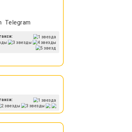
Telegram
такси:
такси: