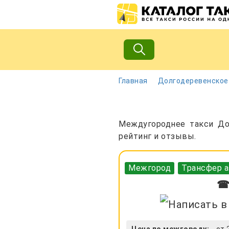
Главная
Долгодеревенское
Междугороднее такси Дол
рейтинг и отзывы.
Межгород
Трансфер а
☎ 
Цена по межгороду:
от 