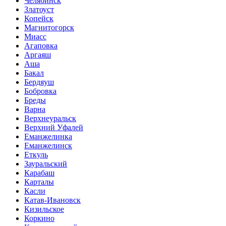
Челябинск
Златоуст
Копейск
Магнитогорск
Миасс
Агаповка
Аргаяш
Аша
Бакал
Бердяуш
Бобровка
Бреды
Варна
Верхнеуральск
Верхний Уфалей
Еманжелинка
Еманжелинск
Еткуль
Зауральский
Карабаш
Карталы
Касли
Катав-Ивановск
Кизильское
Коркино