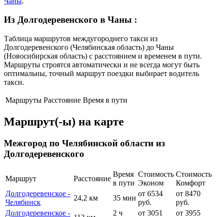
Чаны
.
Из Долгодеревенского в Чаны
:
Таблица маршрутов междугороднего такси из
Долгодеревенского (Челябинская область) до Чаны
(Новосибирская область) с расстоянием и временем в пути.
Маршруты строятся автоматически и не всегда могут быть
оптимальны, точный маршрут поездки выбирает водитель
такси.
Маршруты
Расстояние
Время в пути
Маршрут(-ы) на карте
Межгород по Челябинской области из
Долгодеревенского
Время
Стоимость
Стоимость
Маршрут
Расстояние
в пути
Эконом
Комфорт
Долгодеревенское -
от 6534
от 8470
24,2 км
35 мин
Челябинск
руб.
руб.
Долгодеревенское -
2 ч
от 3051
от 3955