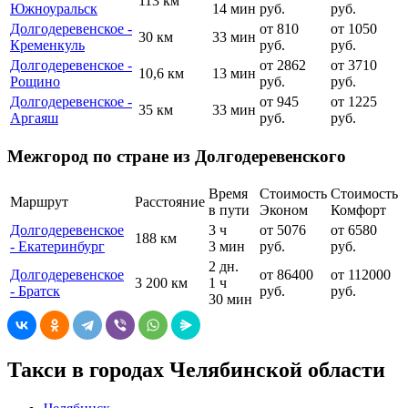
113 км
Южноуральск
14 мин
руб.
руб.
Долгодеревенское -
от 810
от 1050
30 км
33 мин
Кременкуль
руб.
руб.
Долгодеревенское -
от 2862
от 3710
10,6 км
13 мин
Рощино
руб.
руб.
Долгодеревенское -
от 945
от 1225
35 км
33 мин
Аргаяш
руб.
руб.
Межгород по стране из Долгодеревенского
Время
Стоимость
Стоимость
Маршрут
Расстояние
в пути
Эконом
Комфорт
Долгодеревенское
3 ч
от 5076
от 6580
188 км
- Екатеринбург
3 мин
руб.
руб.
2 дн.
Долгодеревенское
от 86400
от 112000
3 200 км
1 ч
- Братск
руб.
руб.
30 мин
Такси в городах Челябинской области