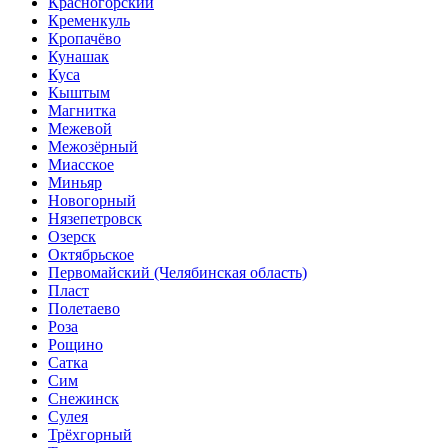
Красногорский
Кременкуль
Кропачёво
Кунашак
Куса
Кыштым
Магнитка
Межевой
Межозёрный
Миасское
Миньяр
Новогорный
Нязепетровск
Озерск
Октябрьское
Первомайский (Челябинская область)
Пласт
Полетаево
Роза
Рощино
Сатка
Сим
Снежинск
Сулея
Трёхгорный