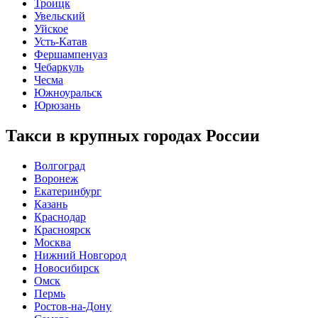
Троицк
Увельский
Уйское
Усть-Катав
Фершампенуаз
Чебаркуль
Чесма
Южноуральск
Юрюзань
Такси в крупных городах России
Волгоград
Воронеж
Екатеринбург
Казань
Краснодар
Красноярск
Москва
Нижний Новгород
Новосибирск
Омск
Пермь
Ростов-на-Дону