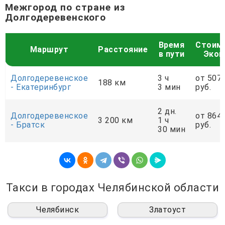
Межгород по стране из
Долгодеревенского
Время
Стоим
Маршрут
Расстояние
в пути
Экон
Долгодеревенское
3 ч
от 507
188 км
- Екатеринбург
3 мин
руб.
2 дн.
Долгодеревенское
от 864
3 200 км
1 ч
- Братск
руб.
30 мин
Такси в городах Челябинской области
Челябинск
Златоуст