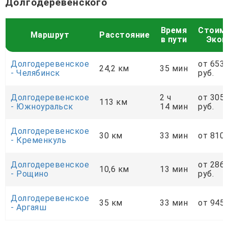
Долгодеревенского
Время
Стоим
Маршрут
Расстояние
в пути
Экон
Долгодеревенское
от 653
24,2 км
35 мин
- Челябинск
руб.
Долгодеревенское
2 ч
от 305
113 км
- Южноуральск
14 мин
руб.
Долгодеревенское
30 км
33 мин
от 810 
- Кременкуль
Долгодеревенское
от 286
10,6 км
13 мин
- Рощино
руб.
Долгодеревенское
35 км
33 мин
от 945 
- Аргаяш