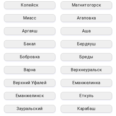
Копейск
Магнитогорск
Миасс
Агаповка
Аргаяш
Аша
Бакал
Бердяуш
Бобровка
Бреды
Варна
Верхнеуральск
Верхний Уфалей
Еманжелинка
Еманжелинск
Еткуль
Зауральский
Карабаш