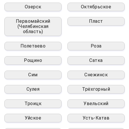
Озерск
Октябрьское
Первомайский
Пласт
(Челябинская
область)
Полетаево
Роза
Рощино
Сатка
Сим
Снежинск
Сулея
Трёхгорный
Троицк
Увельский
Уйское
Усть-Катав