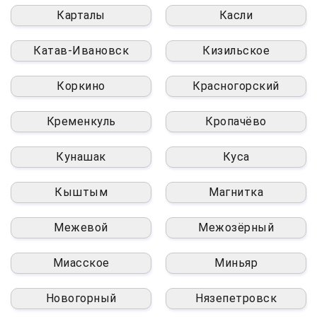
Карталы
Касли
Катав-Ивановск
Кизильское
Коркино
Красногорский
Кременкуль
Кропачёво
Кунашак
Куса
Кыштым
Магнитка
Межевой
Межозёрный
Миасское
Миньяр
Новогорный
Нязепетровск