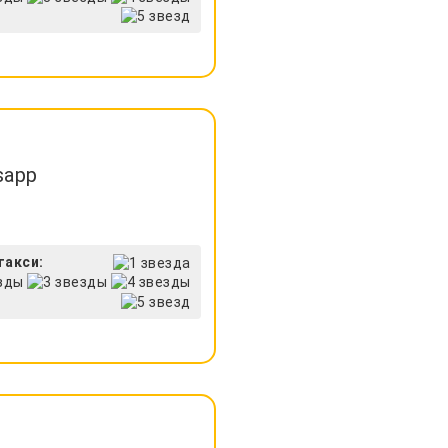
sapp
такси: