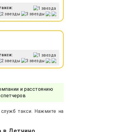
такси:
такси:
омпании и расстоянию
испетчеров
 служб такси. Нажмите на
о в Детчино