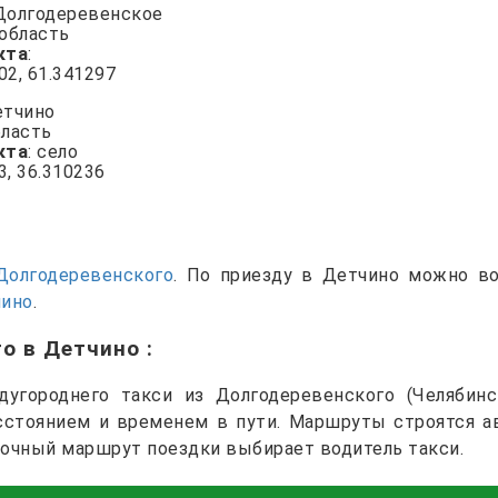
 Долгодеревенское
 область
кта
:
802, 61.341297
етчино
бласть
кта
: село
3, 36.310236
Долгодеревенского
. По приезду в Детчино можно в
чино
.
го в Детчино
:
угороднего такси из Долгодеревенского (Челябинс
асстоянием и временем в пути. Маршруты строятся а
точный маршрут поездки выбирает водитель такси.