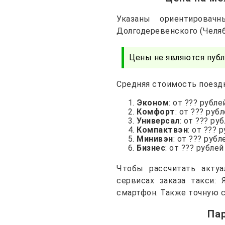
Указаны ориентирова
Долгодеревенского (Челяб
Цены не являются публ
Средняя стоимость поездк
Эконом
: от ??? рубле
Комфорт
: от ??? руб
Универсал
: от ??? ру
Компактвэн
: от ??? 
Минивэн
: от ??? рубл
Бизнес
: от ??? рублей
Чтобы рассчитать акту
сервисах заказа такси: 
смартфон. Также точную с
Па