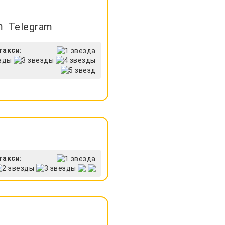
Telegram
такси:
такси: