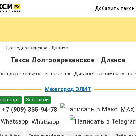
Добавить такси
Долгодеревенское - Дивное
Такси Долгодеревенское - Дивное
лгодеревенское - поселок Дивное: стоимость пое
Межгород ЭЛИТ
эропорт
Зоотакси
+7 (909) 365-94-78
MAX
Whatsapp
25 руб./км
График работы:
круглосуточно
Рейтинг 