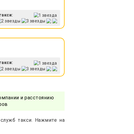
такси:
такси:
омпании и расстоянию
ров
 служб такси. Нажмите на