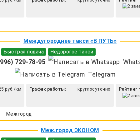
Междугороднее такси «В ПУТЬ»
Быстрая подача
Недорогое такси
996) 729-78-95
What
Telegram
25 руб./км
График работы:
круглосуточно
Рейтинг 
Межгород
Меж.город ЭКОНОМ