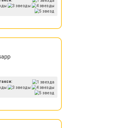
sapp
такси: