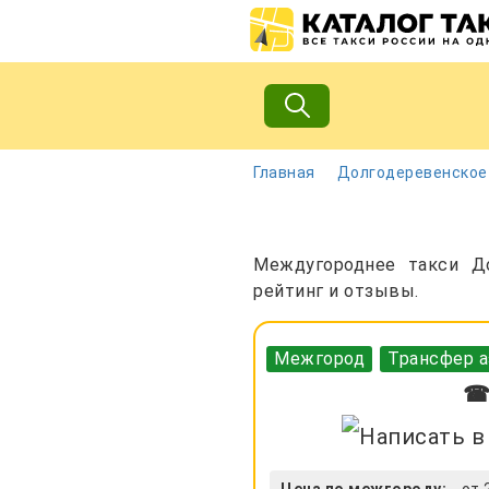
Главная
Долгодеревенское
Междугороднее такси До
рейтинг и отзывы.
Межгород
Трансфер а
☎ 
Цена по межгороду:
от 