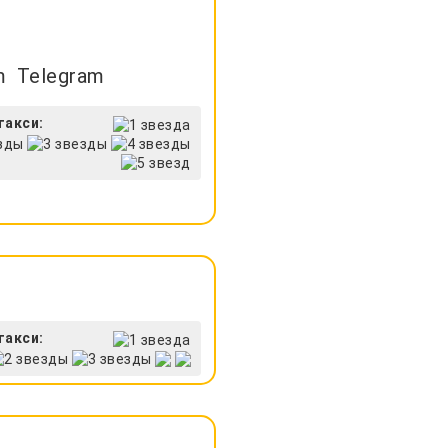
Telegram
такси:
такси: