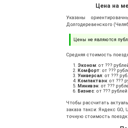
Цена на м
Указаны ориентирова
Долгодеревенского (Челяб
Цены не являются публ
Средняя стоимость поездк
Эконом
: от ??? рубле
Комфорт
: от ??? руб
Универсал
: от ??? ру
Компактвэн
: от ??? 
Минивэн
: от ??? рубл
Бизнес
: от ??? рублей
Чтобы рассчитать актуал
заказа такси: Яндекс GO,
точную стоимость поездк