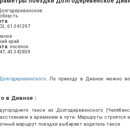
раметры поездки Долгодеревенское Див
 Долгодеревенское
 область
кта
:
802, 61.341297
ивное
кий край
кта
: поселок
847, 43.342859
Долгодеревенского
. По приезду в Дивное можно в
го в Дивное
:
угороднего такси из Долгодеревенского (Челябинс
расстоянием и временем в пути. Маршруты строятся 
точный маршрут поездки выбирает водитель такси.