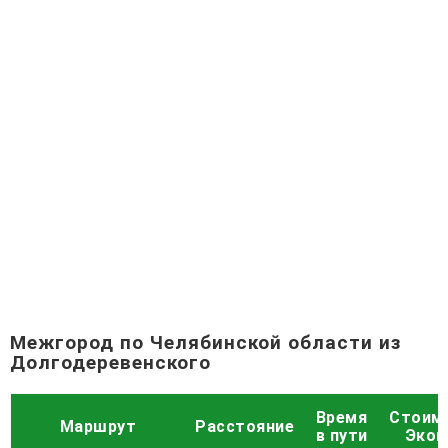
Межгород по Челябинской области из
Долгодеревенского
Время
Стоим
Маршрут
Расстояние
в пути
Экон