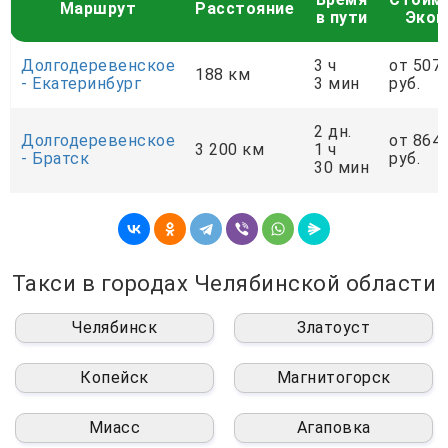
Маршрут
Расстояние
в пути
Экон
Долгодеревенское
3 ч
от 507
188 км
- Екатеринбург
3 мин
руб.
2 дн.
Долгодеревенское
от 864
3 200 км
1 ч
- Братск
руб.
30 мин
Такси в городах Челябинской области
Челябинск
Златоуст
Копейск
Магнитогорск
Миасс
Агаповка