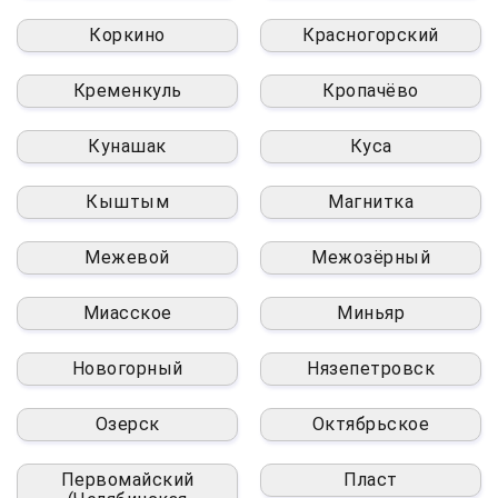
Коркино
Красногорский
Кременкуль
Кропачёво
Кунашак
Куса
Кыштым
Магнитка
Межевой
Межозёрный
Миасское
Миньяр
Новогорный
Нязепетровск
Озерск
Октябрьское
Первомайский
Пласт