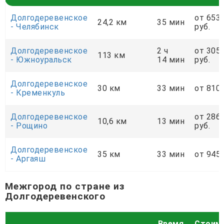
Долгодеревенское
от 653
24,2 км
35 мин
- Челябинск
руб.
Долгодеревенское
2 ч
от 305
113 км
- Южноуральск
14 мин
руб.
Долгодеревенское
30 км
33 мин
от 810 
- Кременкуль
Долгодеревенское
от 286
10,6 км
13 мин
- Рощино
руб.
Долгодеревенское
35 км
33 мин
от 945 
- Аргаяш
Межгород по стране из
Долгодеревенского
Время
Стоим