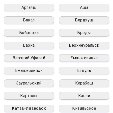
Аргаяш
Аша
Бакал
Бердяуш
Бобровка
Бреды
Варна
Верхнеуральск
Верхний Уфалей
Еманжелинка
Еманжелинск
Еткуль
Зауральский
Карабаш
Карталы
Касли
Катав-Ивановск
Кизильское