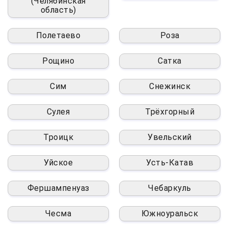
(Челябинская
область)
Полетаево
Роза
Рощино
Сатка
Сим
Снежинск
Сулея
Трёхгорный
Троицк
Увельский
Уйское
Усть-Катав
Фершампенуаз
Чебаркуль
Чесма
Южноуральск