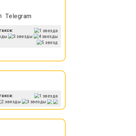
Telegram
такси:
такси: