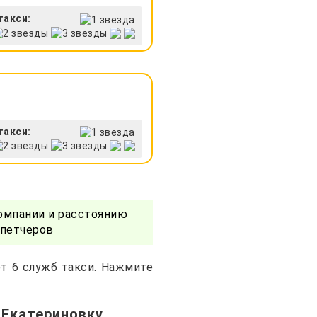
такси:
такси:
омпании и расстоянию
спетчеров
ет 6 служб такси. Нажмите
 Екатериновку