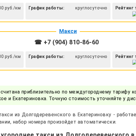
30 руб./км
График работы:
круглосуточно
Рейтинг 
Макси
☎ +7 (904) 810-86-60
30 руб./км
График работы:
круглосуточно
Рейтинг 
ссчитана приблизительно по междугороднему тарифу к
е и Екатериновка. Точную стоимость уточняйте у ди
акси из Долгодеревенского в Екатериновку - работа
нии, набор номера произойдет автоматически.
угороднее такси из Долгодеревенского в