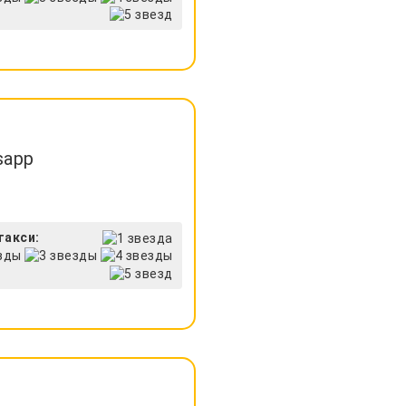
sapp
такси: