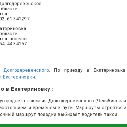
 Долгодеревенское
 область
кта
:
802, 61.341297
катериновка
 область
кта
: поселок
54, 44.34157
си
Долгодеревенского
. По приезду в Екатериновка
и Екатериновки
.
го в Екатериновку
:
городнего такси из Долгодеревенского (Челябинская 
расстоянием и временем в пути. Маршруты строятся 
точный маршрут поездки выбирает водитель такси.