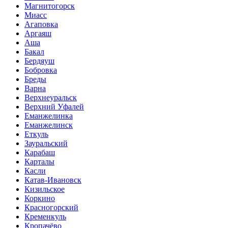
Магнитогорск
Миасс
Агаповка
Аргаяш
Аша
Бакал
Бердяуш
Бобровка
Бреды
Варна
Верхнеуральск
Верхний Уфалей
Еманжелинка
Еманжелинск
Еткуль
Зауральский
Карабаш
Карталы
Касли
Катав-Ивановск
Кизильское
Коркино
Красногорский
Кременкуль
Кропачёво