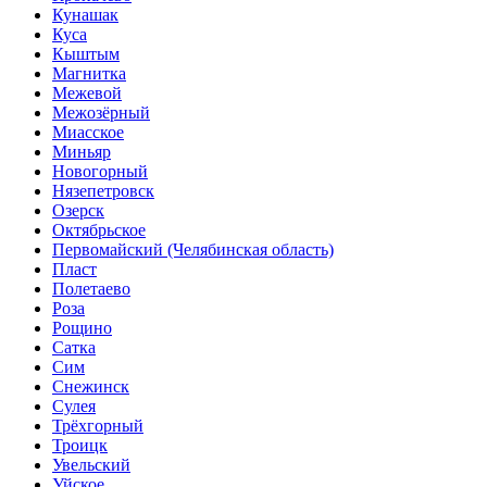
Кунашак
Куса
Кыштым
Магнитка
Межевой
Межозёрный
Миасское
Миньяр
Новогорный
Нязепетровск
Озерск
Октябрьское
Первомайский (Челябинская область)
Пласт
Полетаево
Роза
Рощино
Сатка
Сим
Снежинск
Сулея
Трёхгорный
Троицк
Увельский
Уйское