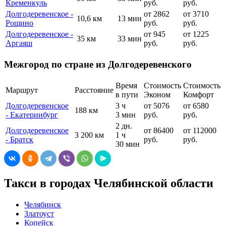
Кременкуль
руб.
руб.
Долгодеревенское -
от 2862
от 3710
10,6 км
13 мин
Рощино
руб.
руб.
Долгодеревенское -
от 945
от 1225
35 км
33 мин
Аргаяш
руб.
руб.
Межгород по стране из Долгодеревенского
Время
Стоимость
Стоимость
Маршрут
Расстояние
в пути
Эконом
Комфорт
Долгодеревенское
3 ч
от 5076
от 6580
188 км
- Екатеринбург
3 мин
руб.
руб.
2 дн.
Долгодеревенское
от 86400
от 112000
3 200 км
1 ч
- Братск
руб.
руб.
30 мин
Такси в городах Челябинской области
Челябинск
Златоуст
Копейск