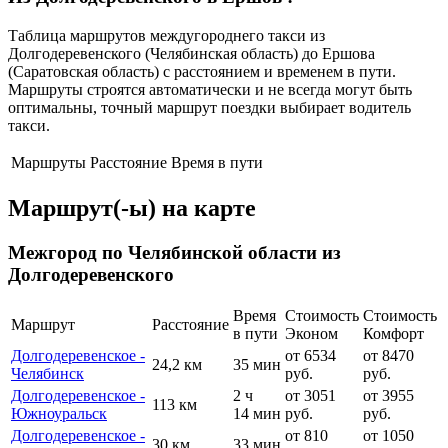
Таблица маршрутов междугороднего такси из
Долгодеревенского (Челябинская область) до Ершова
(Саратовская область) с расстоянием и временем в пути.
Маршруты строятся автоматически и не всегда могут быть
оптимальны, точный маршрут поездки выбирает водитель
такси.
Маршруты
Расстояние
Время в пути
Маршрут(-ы) на карте
Межгород по Челябинской области из
Долгодеревенского
Время
Стоимость
Стоимость
Маршрут
Расстояние
в пути
Эконом
Комфорт
Долгодеревенское -
от 6534
от 8470
24,2 км
35 мин
Челябинск
руб.
руб.
Долгодеревенское -
2 ч
от 3051
от 3955
113 км
Южноуральск
14 мин
руб.
руб.
Долгодеревенское -
от 810
от 1050
30 км
33 мин