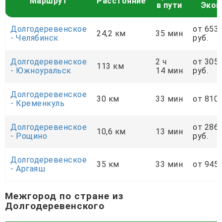
Маршрут
Расстояние
в пути
Экон
Долгодеревенское
от 653
24,2 км
35 мин
- Челябинск
руб.
Долгодеревенское
2 ч
от 305
113 км
- Южноуральск
14 мин
руб.
Долгодеревенское
30 км
33 мин
от 810 
- Кременкуль
Долгодеревенское
от 286
10,6 км
13 мин
- Рощино
руб.
Долгодеревенское
35 км
33 мин
от 945 
- Аргаяш
Межгород по стране из
Долгодеревенского