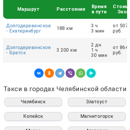
Время
Стоим
Маршрут
Расстояние
в пути
Экон
Долгодеревенское
3 ч
от 507
188 км
- Екатеринбург
3 мин
руб.
2 дн.
Долгодеревенское
от 864
3 200 км
1 ч
- Братск
руб.
30 мин
Такси в городах Челябинской области
Челябинск
Златоуст
Копейск
Магнитогорск