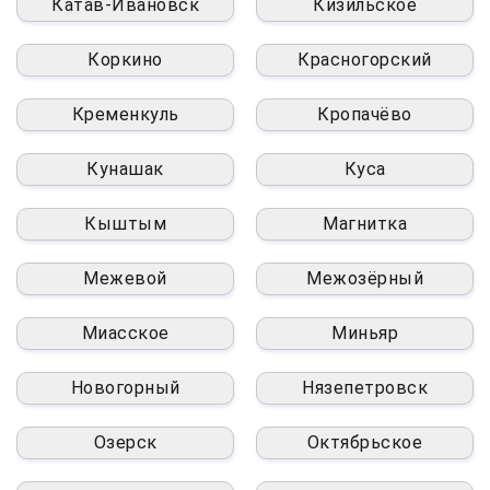
Катав-Ивановск
Кизильское
Коркино
Красногорский
Кременкуль
Кропачёво
Кунашак
Куса
Кыштым
Магнитка
Межевой
Межозёрный
Миасское
Миньяр
Новогорный
Нязепетровск
Озерск
Октябрьское