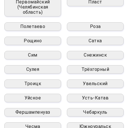
Первомайский
Пласт
(Челябинская
область)
Полетаево
Роза
Рощино
Сатка
Сим
Снежинск
Сулея
Трёхгорный
Троицк
Увельский
Уйское
Усть-Катав
Фершампенуаз
Чебаркуль
Чесма
Южноуральск