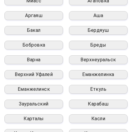
Миасс
Агаповка
Аргаяш
Аша
Бакал
Бердяуш
Бобровка
Бреды
Варна
Верхнеуральск
Верхний Уфалей
Еманжелинка
Еманжелинск
Еткуль
Зауральский
Карабаш
Карталы
Касли