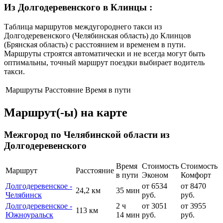
Из Долгодеревенского в Клинцы
:
Таблица маршрутов междугороднего такси из
Долгодеревенского (Челябинская область) до Клинцов
(Брянская область) с расстоянием и временем в пути.
Маршруты строятся автоматически и не всегда могут быть
оптимальны, точный маршрут поездки выбирает водитель
такси.
Маршруты
Расстояние
Время в пути
Маршрут(-ы) на карте
Межгород по Челябинской области из
Долгодеревенского
Время
Стоимость
Стоимость
Маршрут
Расстояние
в пути
Эконом
Комфорт
Долгодеревенское -
от 6534
от 8470
24,2 км
35 мин
Челябинск
руб.
руб.
Долгодеревенское -
2 ч
от 3051
от 3955
113 км
Южноуральск
14 мин
руб.
руб.