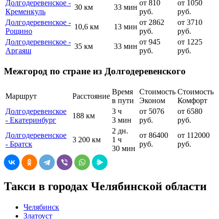
Долгодеревенское -
от 810
от 1050
30 км
33 мин
Кременкуль
руб.
руб.
Долгодеревенское -
от 2862
от 3710
10,6 км
13 мин
Рощино
руб.
руб.
Долгодеревенское -
от 945
от 1225
35 км
33 мин
Аргаяш
руб.
руб.
Межгород по стране из Долгодеревенского
Время
Стоимость
Стоимость
Маршрут
Расстояние
в пути
Эконом
Комфорт
Долгодеревенское
3 ч
от 5076
от 6580
188 км
- Екатеринбург
3 мин
руб.
руб.
2 дн.
Долгодеревенское
от 86400
от 112000
3 200 км
1 ч
- Братск
руб.
руб.
30 мин
Такси в городах Челябинской области
Челябинск
Златоуст