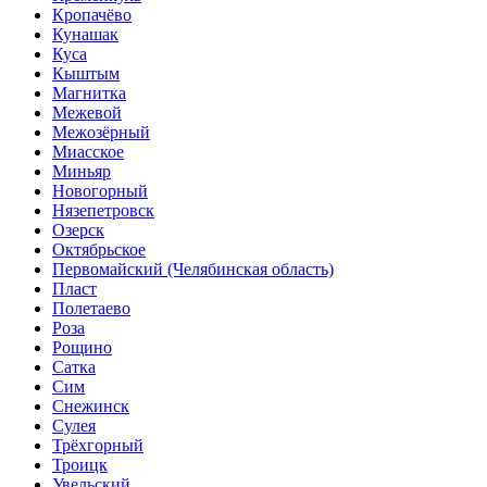
Кропачёво
Кунашак
Куса
Кыштым
Магнитка
Межевой
Межозёрный
Миасское
Миньяр
Новогорный
Нязепетровск
Озерск
Октябрьское
Первомайский (Челябинская область)
Пласт
Полетаево
Роза
Рощино
Сатка
Сим
Снежинск
Сулея
Трёхгорный
Троицк
Увельский