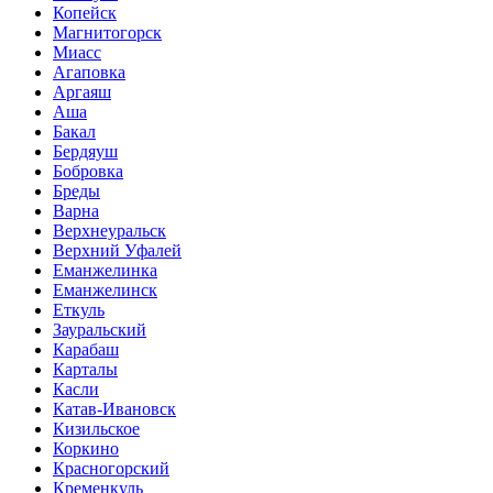
Копейск
Магнитогорск
Миасс
Агаповка
Аргаяш
Аша
Бакал
Бердяуш
Бобровка
Бреды
Варна
Верхнеуральск
Верхний Уфалей
Еманжелинка
Еманжелинск
Еткуль
Зауральский
Карабаш
Карталы
Касли
Катав-Ивановск
Кизильское
Коркино
Красногорский
Кременкуль