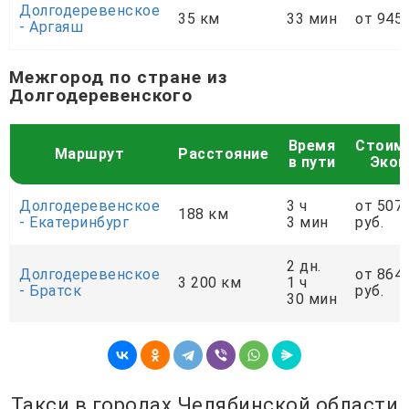
Долгодеревенское
35 км
33 мин
от 945 
- Аргаяш
Межгород по стране из
Долгодеревенского
Время
Стоим
Маршрут
Расстояние
в пути
Экон
Долгодеревенское
3 ч
от 507
188 км
- Екатеринбург
3 мин
руб.
2 дн.
Долгодеревенское
от 864
3 200 км
1 ч
- Братск
руб.
30 мин
Такси в городах Челябинской области