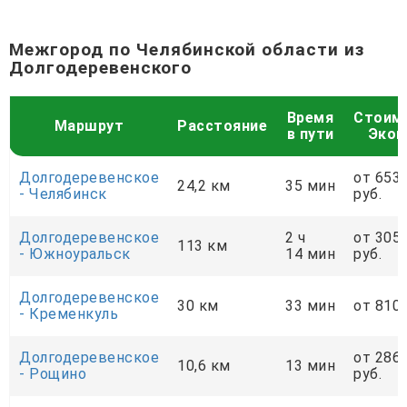
Межгород по Челябинской области из
Долгодеревенского
Время
Стоим
Маршрут
Расстояние
в пути
Экон
Долгодеревенское
от 653
24,2 км
35 мин
- Челябинск
руб.
Долгодеревенское
2 ч
от 305
113 км
- Южноуральск
14 мин
руб.
Долгодеревенское
30 км
33 мин
от 810 
- Кременкуль
Долгодеревенское
от 286
10,6 км
13 мин
- Рощино
руб.