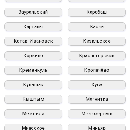
Зауральский
Карабаш
Карталы
Касли
Катав-Ивановск
Кизильское
Коркино
Красногорский
Кременкуль
Кропачёво
Кунашак
Куса
Кыштым
Магнитка
Межевой
Межозёрный
Миасское
Миньяр