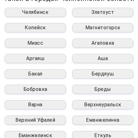
Челябинск
Златоуст
Копейск
Магнитогорск
Миасс
Агаповка
Аргаяш
Аша
Бакал
Бердяуш
Бобровка
Бреды
Варна
Верхнеуральск
Верхний Уфалей
Еманжелинка
Еманжелинск
Еткуль