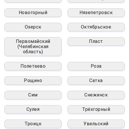
Новогорный
Нязепетровск
Озерск
Октябрьское
Первомайский
Пласт
(Челябинская
область)
Полетаево
Роза
Рощино
Сатка
Сим
Снежинск
Сулея
Трёхгорный
Троицк
Увельский