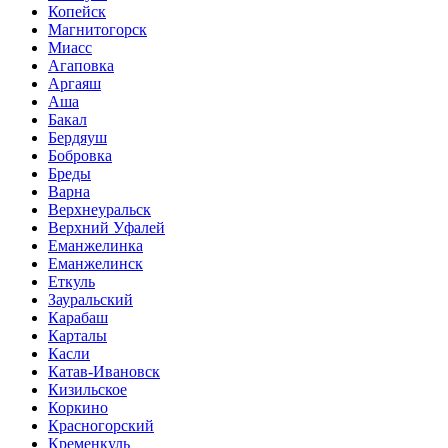
Копейск
Магнитогорск
Миасс
Агаповка
Аргаяш
Аша
Бакал
Бердяуш
Бобровка
Бреды
Варна
Верхнеуральск
Верхний Уфалей
Еманжелинка
Еманжелинск
Еткуль
Зауральский
Карабаш
Карталы
Касли
Катав-Ивановск
Кизильское
Коркино
Красногорский
Кременкуль