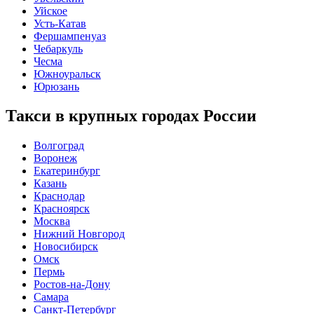
Уйское
Усть-Катав
Фершампенуаз
Чебаркуль
Чесма
Южноуральск
Юрюзань
Такси в крупных городах России
Волгоград
Воронеж
Екатеринбург
Казань
Краснодар
Красноярск
Москва
Нижний Новгород
Новосибирск
Омск
Пермь
Ростов-на-Дону
Самара
Санкт-Петербург