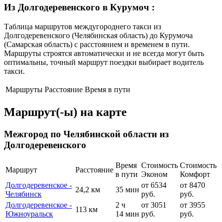
Из Долгодеревенского в Курумоч
:
Таблица маршрутов междугороднего такси из
Долгодеревенского (Челябинская область) до Курумоча
(Самарская область) с расстоянием и временем в пути.
Маршруты строятся автоматически и не всегда могут быть
оптимальны, точный маршрут поездки выбирает водитель
такси.
Маршруты
Расстояние
Время в пути
Маршрут(-ы) на карте
Межгород по Челябинской области из
Долгодеревенского
Время
Стоимость
Стоимость
Маршрут
Расстояние
в пути
Эконом
Комфорт
Долгодеревенское -
от 6534
от 8470
24,2 км
35 мин
Челябинск
руб.
руб.
Долгодеревенское -
2 ч
от 3051
от 3955
113 км
Южноуральск
14 мин
руб.
руб.