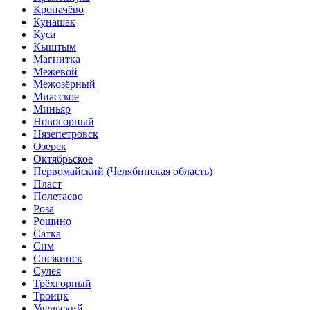
Кропачёво
Кунашак
Куса
Кыштым
Магнитка
Межевой
Межозёрный
Миасское
Миньяр
Новогорный
Нязепетровск
Озерск
Октябрьское
Первомайский (Челябинская область)
Пласт
Полетаево
Роза
Рощино
Сатка
Сим
Снежинск
Сулея
Трёхгорный
Троицк
Увельский