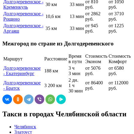
Долгодеревенское -
от 810
от 1050
30 км
33 мин
Кременкуль
руб.
руб.
Долгодеревенское -
от 2862
от 3710
10,6 км
13 мин
Рощино
руб.
руб.
Долгодеревенское -
от 945
от 1225
35 км
33 мин
Аргаяш
руб.
руб.
Межгород по стране из Долгодеревенского
Время
Стоимость
Стоимость
Маршрут
Расстояние
в пути
Эконом
Комфорт
Долгодеревенское
3 ч
от 5076
от 6580
188 км
- Екатеринбург
3 мин
руб.
руб.
2 дн.
Долгодеревенское
от 86400
от 112000
3 200 км
1 ч
- Братск
руб.
руб.
30 мин
Такси в городах Челябинской области
Челябинск
Златоуст