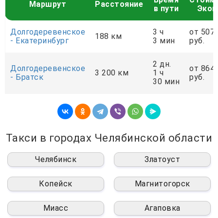
Маршрут
Расстояние
в пути
Экон
Долгодеревенское
3 ч
от 507
188 км
- Екатеринбург
3 мин
руб.
2 дн.
Долгодеревенское
от 864
3 200 км
1 ч
- Братск
руб.
30 мин
Такси в городах Челябинской области
Челябинск
Златоуст
Копейск
Магнитогорск
Миасс
Агаповка