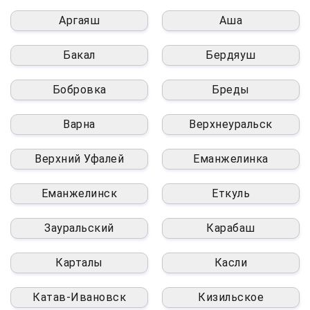
Аргаяш
Аша
Бакал
Бердяуш
Бобровка
Бреды
Варна
Верхнеуральск
Верхний Уфалей
Еманжелинка
Еманжелинск
Еткуль
Зауральский
Карабаш
Карталы
Касли
Катав-Ивановск
Кизильское