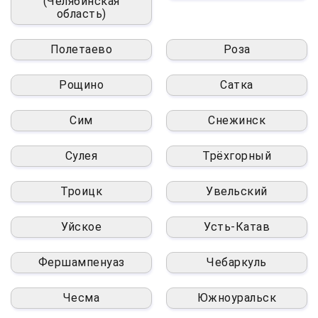
(Челябинская
область)
Полетаево
Роза
Рощино
Сатка
Сим
Снежинск
Сулея
Трёхгорный
Троицк
Увельский
Уйское
Усть-Катав
Фершампенуаз
Чебаркуль
Чесма
Южноуральск