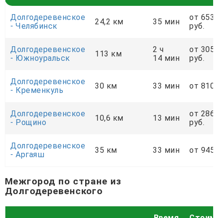
Долгодеревенское
от 653
24,2 км
35 мин
- Челябинск
руб.
Долгодеревенское
2 ч
от 305
113 км
- Южноуральск
14 мин
руб.
Долгодеревенское
30 км
33 мин
от 810 
- Кременкуль
Долгодеревенское
от 286
10,6 км
13 мин
- Рощино
руб.
Долгодеревенское
35 км
33 мин
от 945 
- Аргаяш
Межгород по стране из
Долгодеревенского
Время
Стоим