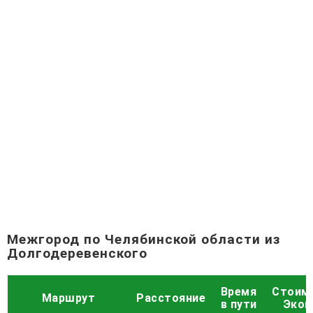
Межгород по Челябинской области из
Долгодеревенского
Время
Стоим
Маршрут
Расстояние
в пути
Экон