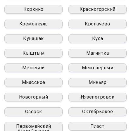
Коркино
Красногорский
Кременкуль
Кропачёво
Кунашак
Куса
Кыштым
Магнитка
Межевой
Межозёрный
Миасское
Миньяр
Новогорный
Нязепетровск
Озерск
Октябрьское
Первомайский
Пласт