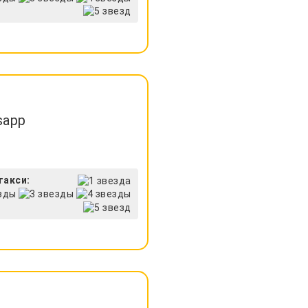
sapp
такси: