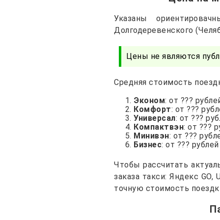
Указаны ориентирова
Долгодеревенского (Челяб
Цены не являются публ
Средняя стоимость поездк
Эконом
: от ??? рубле
Комфорт
: от ??? руб
Универсал
: от ??? ру
Компактвэн
: от ??? 
Минивэн
: от ??? рубл
Бизнес
: от ??? рублей
Чтобы рассчитать актуал
заказа такси: Яндекс GO,
точную стоимость поездк
П