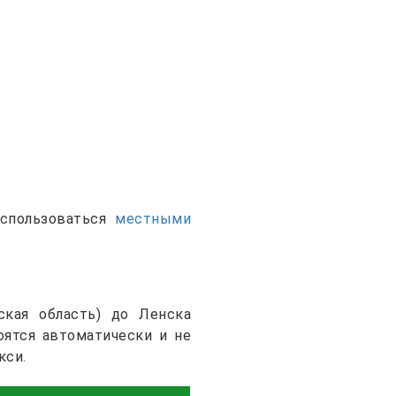
оспользоваться
местными
ская область) до Ленска
оятся автоматически и не
кси.