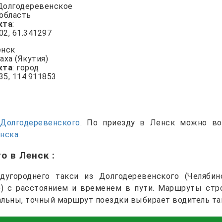
 Долгодеревенское
 область
кта
:
802, 61.341297
енск
аха (Якутия)
кта
: город
735, 114.911853
и
Долгодеревенского
. По приезду в Ленск можно в
енска
.
го в Ленск
:
угороднего такси из Долгодеревенского (Челябин
я)) с расстоянием и временем в пути. Маршруты стр
альны, точный маршрут поездки выбирает водитель та