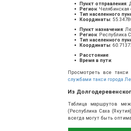
Пункт отправления
:
Регион
: Челябинская
Тип населенного пун
Координаты
: 55.347
Пункт назначения
: Л
Регион
: Республика С
Тип населенного пун
Координаты
: 60.713
Расстояние
:
Время в пути
:
Просмотреть все такс
службами такси города Л
Из Долгодеревенско
Таблица маршрутов межд
(Республика Саха (Якути
всегда могут быть оптим