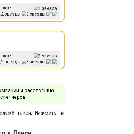
такси:
такси:
омпании и расстоянию
испетчеров
 служб такси. Нажмите на
о в Ленск