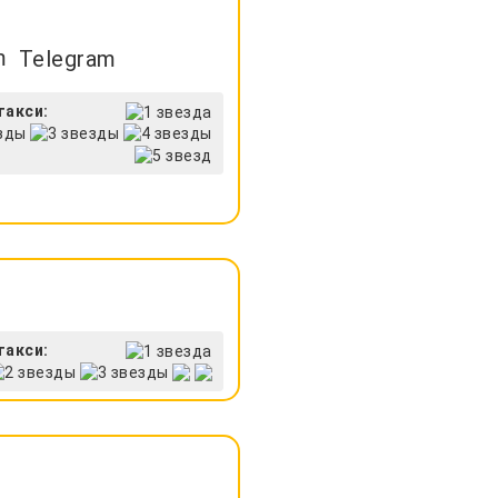
Telegram
такси:
такси: