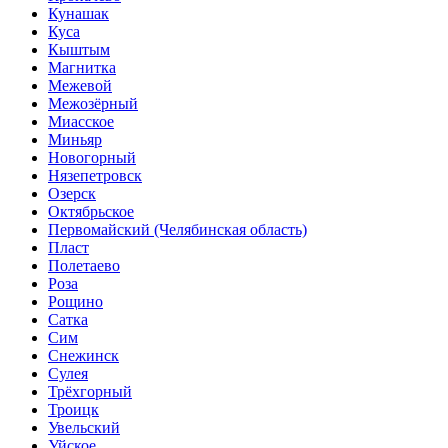
Кунашак
Куса
Кыштым
Магнитка
Межевой
Межозёрный
Миасское
Миньяр
Новогорный
Нязепетровск
Озерск
Октябрьское
Первомайский (Челябинская область)
Пласт
Полетаево
Роза
Рощино
Сатка
Сим
Снежинск
Сулея
Трёхгорный
Троицк
Увельский
Уйское