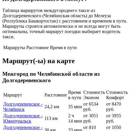
Таблица маршрутов междугороднего такси из
Долгодеревенского (Челябинская область) до Мелеуза
(Республика Башкортостан) с расстоянием и временем в пути.
Маршруты строятся автоматически и не всегда могут быть
оптимальны, точный маршрут поездки выбирает водитель
такси.
Маршруты
Расстояние
Время в пути
Маршрут(-ы) на карте
Межгород по Челябинской области из
Долгодеревенского
Время
Стоимость
Стоимость
Маршрут
Расстояние
в пути
Эконом
Комфорт
Долгодеревенское -
от 6534
от 8470
24,2 км
35 мин
Челябинск
руб.
руб.
Долгодеревенское -
2 ч
от 3051
от 3955
113 км
Южноуральск
14 мин
руб.
руб.
Долгодеревенское -
от 810
от 1050
30 км
33 мин