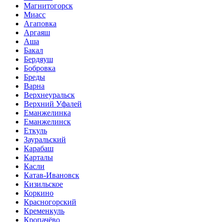
Магнитогорск
Миасс
Агаповка
Аргаяш
Аша
Бакал
Бердяуш
Бобровка
Бреды
Варна
Верхнеуральск
Верхний Уфалей
Еманжелинка
Еманжелинск
Еткуль
Зауральский
Карабаш
Карталы
Касли
Катав-Ивановск
Кизильское
Коркино
Красногорский
Кременкуль
Кропачёво