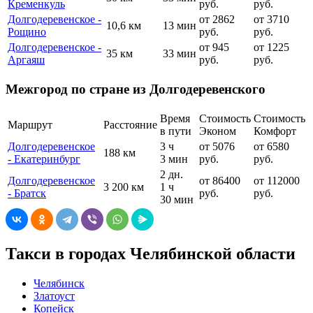
Кременкуль
руб.
руб.
Долгодеревенское -
от 2862
от 3710
10,6 км
13 мин
Рощино
руб.
руб.
Долгодеревенское -
от 945
от 1225
35 км
33 мин
Аргаяш
руб.
руб.
Межгород по стране из Долгодеревенского
Время
Стоимость
Стоимость
Маршрут
Расстояние
в пути
Эконом
Комфорт
Долгодеревенское
3 ч
от 5076
от 6580
188 км
- Екатеринбург
3 мин
руб.
руб.
2 дн.
Долгодеревенское
от 86400
от 112000
3 200 км
1 ч
- Братск
руб.
руб.
30 мин
Такси в городах Челябинской области
Челябинск
Златоуст
Копейск