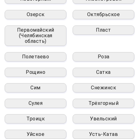
Озерск
Октябрьское
Первомайский
Пласт
(Челябинская
область)
Полетаево
Роза
Рощино
Сатка
Сим
Снежинск
Сулея
Трёхгорный
Троицк
Увельский
Уйское
Усть-Катав