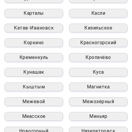
Карталы
Касли
Катав-Ивановск
Кизильское
Коркино
Красногорский
Кременкуль
Кропачёво
Кунашак
Куса
Кыштым
Магнитка
Межевой
Межозёрный
Миасское
Миньяр
Новогорный
Нязепетровск