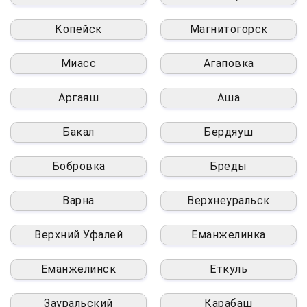
Копейск
Магнитогорск
Миасс
Агаповка
Аргаяш
Аша
Бакал
Бердяуш
Бобровка
Бреды
Варна
Верхнеуральск
Верхний Уфалей
Еманжелинка
Еманжелинск
Еткуль
Зауральский
Карабаш