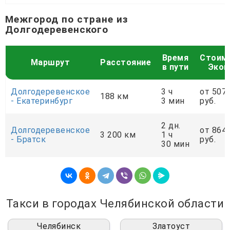
Межгород по стране из
Долгодеревенского
Время
Стоим
Маршрут
Расстояние
в пути
Экон
Долгодеревенское
3 ч
от 507
188 км
- Екатеринбург
3 мин
руб.
2 дн.
Долгодеревенское
от 864
3 200 км
1 ч
- Братск
руб.
30 мин
Такси в городах Челябинской области
Челябинск
Златоуст