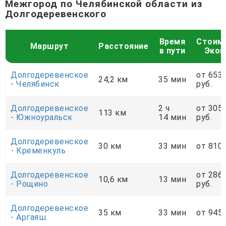
Межгород по Челябинской области из
Долгодеревенского
Время
Стоим
Маршрут
Расстояние
в пути
Экон
Долгодеревенское
от 653
24,2 км
35 мин
- Челябинск
руб.
Долгодеревенское
2 ч
от 305
113 км
- Южноуральск
14 мин
руб.
Долгодеревенское
30 км
33 мин
от 810 
- Кременкуль
Долгодеревенское
от 286
10,6 км
13 мин
- Рощино
руб.
Долгодеревенское
35 км
33 мин
от 945 
- Аргаяш