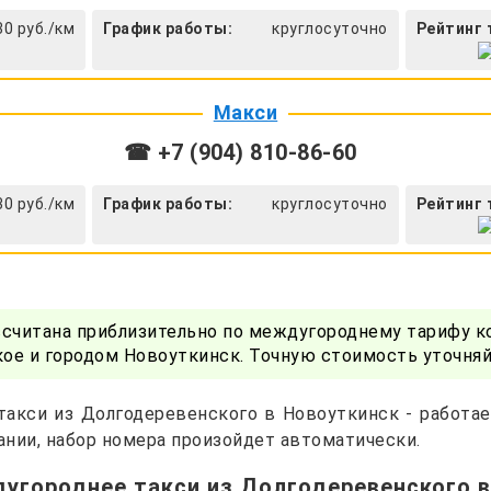
30 руб./км
График работы:
круглосуточно
Рейтинг 
Макси
☎ +7 (904) 810-86-60
30 руб./км
График работы:
круглосуточно
Рейтинг 
ссчитана приблизительно по междугороднему тарифу к
е и городом Новоуткинск. Точную стоимость уточняй
такси из Долгодеревенского в Новоуткинск - работае
нии, набор номера произойдет автоматически.
угороднее такси из Долгодеревенского 