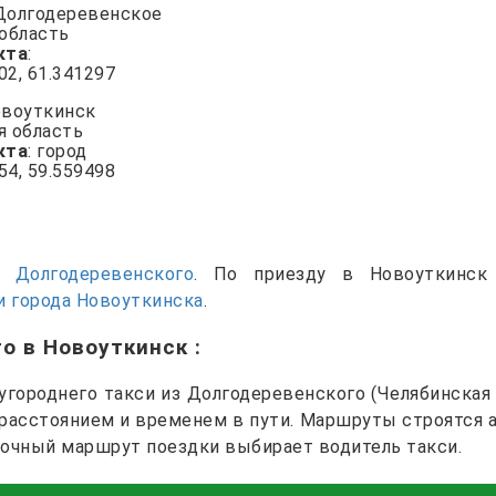
 Долгодеревенское
 область
кта
:
802, 61.341297
овоуткинск
я область
кта
: город
154, 59.559498
си
Долгодеревенского
. По приезду в Новоуткинск
 города Новоуткинска
.
го в Новоуткинск
:
городнего такси из Долгодеревенского (Челябинская 
 расстоянием и временем в пути. Маршруты строятся 
точный маршрут поездки выбирает водитель такси.