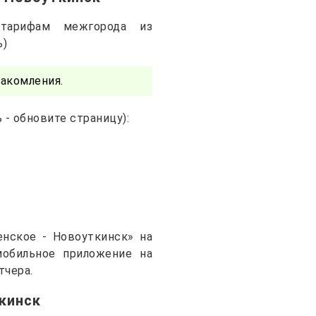
тарифам межгорода из
ь)
акомления.
- обновите страницу):
нское - Новоуткинск» на
 мобильное приложение на
тчера.
кинск