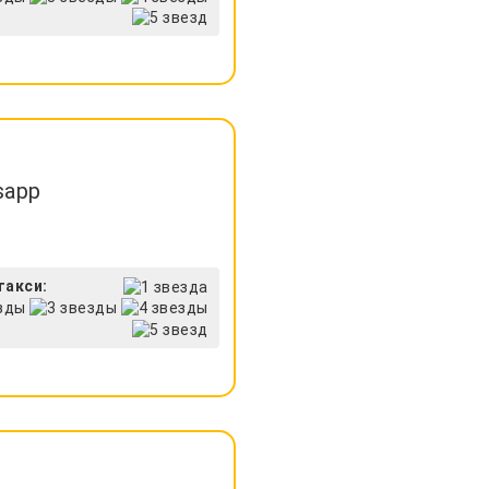
sapp
такси: