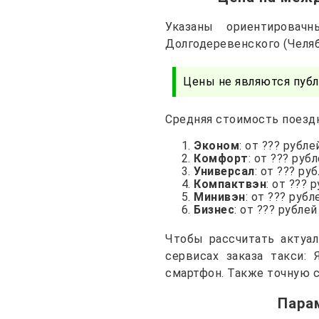
Указаны ориентирова
Долгодеревенского (Челяб
Цены не являются публ
Средняя стоимость поездк
Эконом
: от ??? рубле
Комфорт
: от ??? руб
Универсал
: от ??? ру
Компактвэн
: от ??? 
Минивэн
: от ??? рубл
Бизнес
: от ??? рублей
Чтобы рассчитать актуа
сервисах заказа такси: 
смартфон. Также точную с
Пара