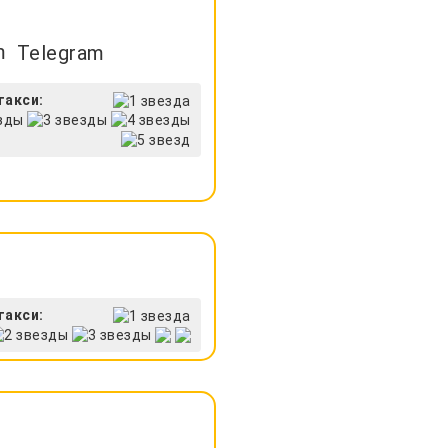
Telegram
такси:
такси: