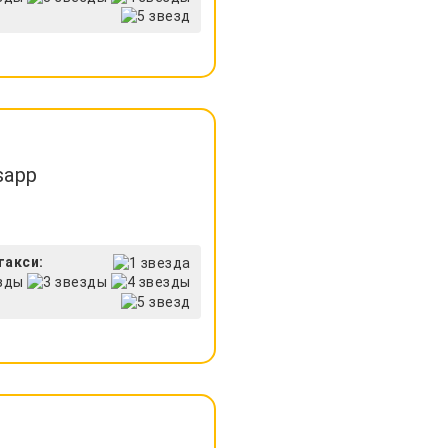
sapp
такси: