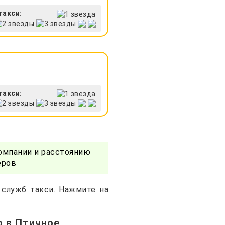
такси:
такси:
омпании и расстоянию
еров
 служб такси. Нажмите на
о в Птичное