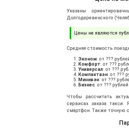
Указаны ориентирова
Долгодеревенского (Челяб
Цены не являются публ
Средняя стоимость поездк
Эконом
: от ??? рубле
Комфорт
: от ??? руб
Универсал
: от ??? ру
Компактвэн
: от ??? 
Минивэн
: от ??? рубл
Бизнес
: от ??? рублей
Чтобы рассчитать акту
сервисах заказа такси: 
смартфон. Также точную с
Па