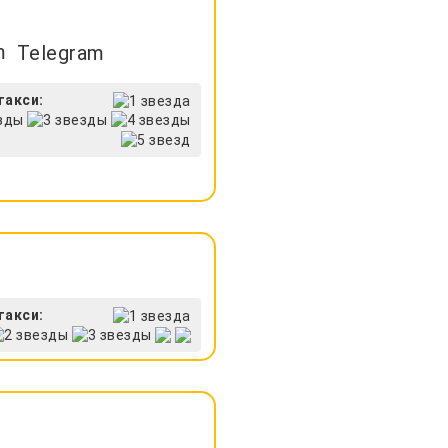
Telegram
такси:
такси: