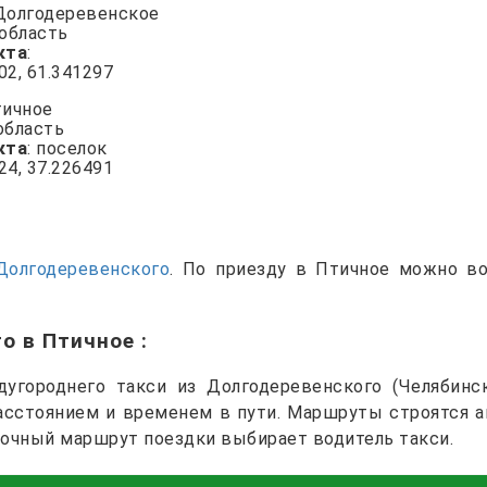
 Долгодеревенское
 область
кта
:
802, 61.341297
тичное
область
кта
: поселок
424, 37.226491
Долгодеревенского
. По приезду в Птичное можно в
го в Птичное
:
угороднего такси из Долгодеревенского (Челябинск
расстоянием и временем в пути. Маршруты строятся а
точный маршрут поездки выбирает водитель такси.