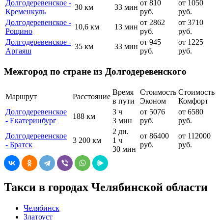
Долгодеревенское -
от 810
от 1050
30 км
33 мин
Кременкуль
руб.
руб.
Долгодеревенское -
от 2862
от 3710
10,6 км
13 мин
Рощино
руб.
руб.
Долгодеревенское -
от 945
от 1225
35 км
33 мин
Аргаяш
руб.
руб.
Межгород по стране из Долгодеревенского
Время
Стоимость
Стоимость
Маршрут
Расстояние
в пути
Эконом
Комфорт
Долгодеревенское
3 ч
от 5076
от 6580
188 км
- Екатеринбург
3 мин
руб.
руб.
2 дн.
Долгодеревенское
от 86400
от 112000
3 200 км
1 ч
- Братск
руб.
руб.
30 мин
Такси в городах Челябинской области
Челябинск
Златоуст