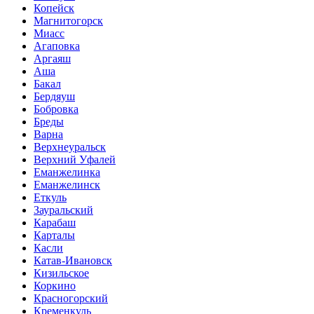
Копейск
Магнитогорск
Миасс
Агаповка
Аргаяш
Аша
Бакал
Бердяуш
Бобровка
Бреды
Варна
Верхнеуральск
Верхний Уфалей
Еманжелинка
Еманжелинск
Еткуль
Зауральский
Карабаш
Карталы
Касли
Катав-Ивановск
Кизильское
Коркино
Красногорский
Кременкуль