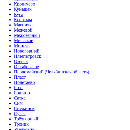
Кропачёво
Кунашак
Куса
Кыштым
Магнитка
Межевой
Межозёрный
Миасское
Миньяр
Новогорный
Нязепетровск
Озерск
Октябрьское
Первомайский (Челябинская область)
Пласт
Полетаево
Роза
Рощино
Сатка
Сим
Снежинск
Сулея
Трёхгорный
Троицк
Увельский