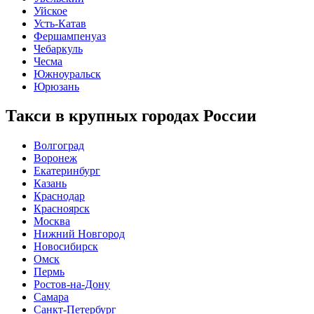
Уйское
Усть-Катав
Фершампенуаз
Чебаркуль
Чесма
Южноуральск
Юрюзань
Такси в крупных городах России
Волгоград
Воронеж
Екатеринбург
Казань
Краснодар
Красноярск
Москва
Нижний Новгород
Новосибирск
Омск
Пермь
Ростов-на-Дону
Самара
Санкт-Петербург