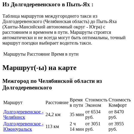
Из Долгодеревенского в Пыть-Ях
:
Таблица маршрутов междугороднего такси из
Долгодеревенского (Челябинская область) до Пыть-Яха
(Ханты-Мансийский автономный округ - Югра) с
расстоянием и временем в пути. Маршруты строятся
автоматически и не всегда могут быть оптимальны, точный
маршрут поездки выбирает водитель такси.
Маршруты
Расстояние
Время в пути
Маршрут(-ы) на карте
Межгород по Челябинской области из
Долгодеревенского
Время
Стоимость
Стоимость
Маршрут
Расстояние
в пути
Эконом
Комфорт
Долгодеревенское -
от 6534
от 8470
24,2 км
35 мин
Челябинск
руб.
руб.
Долгодеревенское -
2 ч
от 3051
от 3955
113 км
Южноуральск
14 мин
руб.
руб.