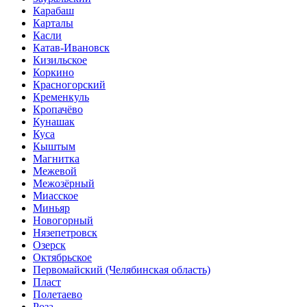
Карабаш
Карталы
Касли
Катав-Ивановск
Кизильское
Коркино
Красногорский
Кременкуль
Кропачёво
Кунашак
Куса
Кыштым
Магнитка
Межевой
Межозёрный
Миасское
Миньяр
Новогорный
Нязепетровск
Озерск
Октябрьское
Первомайский (Челябинская область)
Пласт
Полетаево
Роза