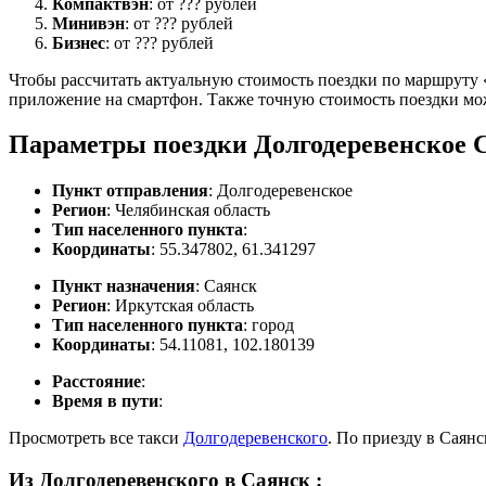
Компактвэн
: от ??? рублей
Минивэн
: от ??? рублей
Бизнес
: от ??? рублей
Чтобы рассчитать актуальную стоимость поездки по маршруту «
приложение на смартфон. Также точную стоимость поездки мо
Параметры поездки Долгодеревенское 
Пункт отправления
: Долгодеревенское
Регион
: Челябинская область
Тип населенного пункта
:
Координаты
: 55.347802, 61.341297
Пункт назначения
: Саянск
Регион
: Иркутская область
Тип населенного пункта
: город
Координаты
: 54.11081, 102.180139
Расстояние
:
Время в пути
:
Просмотреть все такси
Долгодеревенского
. По приезду в Саян
Из Долгодеревенского в Саянск
: