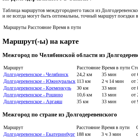
Таблица маршрутов междугороднего такси из Долгодеревенского
и не всегда могут быть оптимальны, точный маршрут поездки в
Маршруты
Расстояние
Время в пути
Маршрут(-ы) на карте
Межгород по Челябинской области из Долгодерев
Маршрут
Расстояние
Время в пути
Ст
Долгодеревенское - Челябинск
24,2 км
35 мин
от 
Долгодеревенское - Южноуральск
113 км
2 ч 14 мин
от 
Долгодеревенское - Кременкуль
30 км
33 мин
от 
Долгодеревенское - Рощино
10,6 км
13 мин
от 
Долгодеревенское - Аргаяш
35 км
33 мин
от 
Межгород по стране из Долгодеревенского
Маршрут
Расстояние
Время в пути
Долгодеревенское - Екатеринбург
188 км
3 ч 3 мин