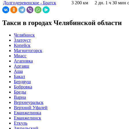
Долгодеревенское - Братск
3 200 км
2 дн. 1 ч 30 мин
Такси в городах Челябинской области
Челябинск
Златоуст
Копейск
Магнитогорск
Миасс
Агаповка
Аргаяш
Аша
Бакал
Бердяуш
Бобровка
Бреды
Варна
Верхнеуральск
Верхний Уфалей
Еманжелинка
Еманжелинск
Еткуль
Зауральский