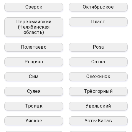
Озерск
Октябрьское
Первомайский
Пласт
(Челябинская
область)
Полетаево
Роза
Рощино
Сатка
Сим
Снежинск
Сулея
Трёхгорный
Троицк
Увельский
Уйское
Усть-Катав