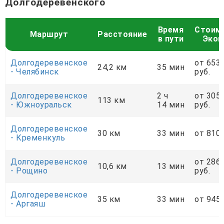
Долгодеревенского
Время
Стоим
Маршрут
Расстояние
в пути
Экон
Долгодеревенское
от 653
24,2 км
35 мин
- Челябинск
руб.
Долгодеревенское
2 ч
от 305
113 км
- Южноуральск
14 мин
руб.
Долгодеревенское
30 км
33 мин
от 810 
- Кременкуль
Долгодеревенское
от 286
10,6 км
13 мин
- Рощино
руб.
Долгодеревенское
35 км
33 мин
от 945 
- Аргаяш