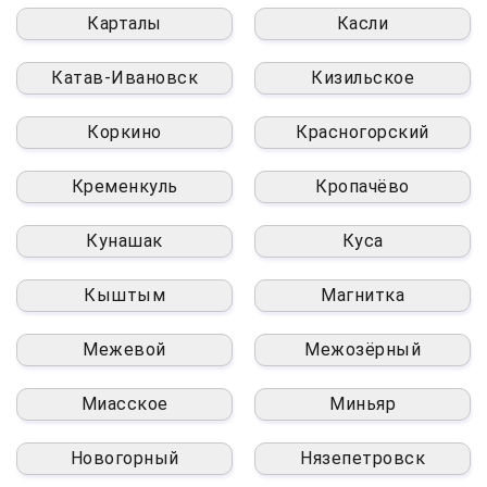
Карталы
Касли
Катав-Ивановск
Кизильское
Коркино
Красногорский
Кременкуль
Кропачёво
Кунашак
Куса
Кыштым
Магнитка
Межевой
Межозёрный
Миасское
Миньяр
Новогорный
Нязепетровск