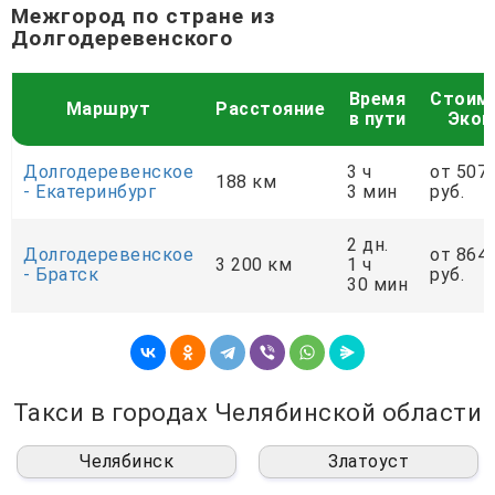
Межгород по стране из
Долгодеревенского
Время
Стоим
Маршрут
Расстояние
в пути
Экон
Долгодеревенское
3 ч
от 507
188 км
- Екатеринбург
3 мин
руб.
2 дн.
Долгодеревенское
от 864
3 200 км
1 ч
- Братск
руб.
30 мин
Такси в городах Челябинской области
Челябинск
Златоуст