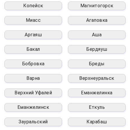
Копейск
Магнитогорск
Миасс
Агаповка
Аргаяш
Аша
Бакал
Бердяуш
Бобровка
Бреды
Варна
Верхнеуральск
Верхний Уфалей
Еманжелинка
Еманжелинск
Еткуль
Зауральский
Карабаш