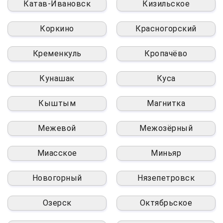
Катав-Ивановск
Кизильское
Коркино
Красногорский
Кременкуль
Кропачёво
Кунашак
Куса
Кыштым
Магнитка
Межевой
Межозёрный
Миасское
Миньяр
Новогорный
Нязепетровск
Озерск
Октябрьское