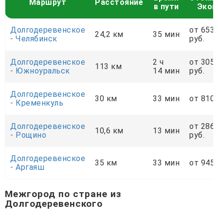
Маршрут
Расстояние
в пути
Экон
Долгодеревенское
от 653
24,2 км
35 мин
- Челябинск
руб.
Долгодеревенское
2 ч
от 305
113 км
- Южноуральск
14 мин
руб.
Долгодеревенское
30 км
33 мин
от 810 
- Кременкуль
Долгодеревенское
от 286
10,6 км
13 мин
- Рощино
руб.
Долгодеревенское
35 км
33 мин
от 945 
- Аргаяш
Межгород по стране из
Долгодеревенского