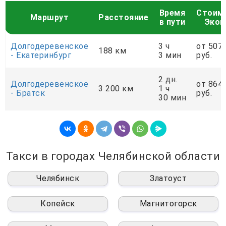
Время
Стоим
Маршрут
Расстояние
в пути
Экон
Долгодеревенское
3 ч
от 507
188 км
- Екатеринбург
3 мин
руб.
2 дн.
Долгодеревенское
от 864
3 200 км
1 ч
- Братск
руб.
30 мин
Такси в городах Челябинской области
Челябинск
Златоуст
Копейск
Магнитогорск