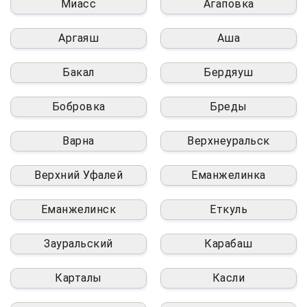
Миасс
Агаповка
Аргаяш
Аша
Бакал
Бердяуш
Бобровка
Бреды
Варна
Верхнеуральск
Верхний Уфалей
Еманжелинка
Еманжелинск
Еткуль
Зауральский
Карабаш
Карталы
Касли