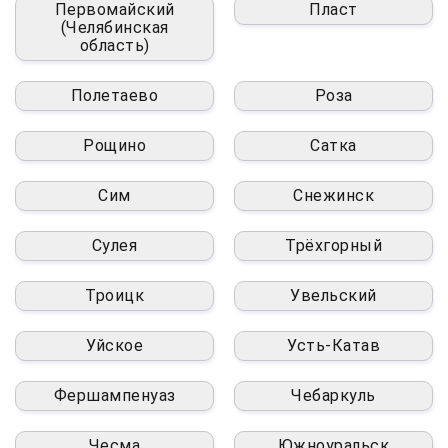
Первомайский
Пласт
(Челябинская
область)
Полетаево
Роза
Рощино
Сатка
Сим
Снежинск
Сулея
Трёхгорный
Троицк
Увельский
Уйское
Усть-Катав
Фершампенуаз
Чебаркуль
Чесма
Южноуральск