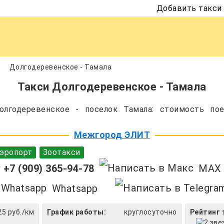
Добавить такси
Долгодеревенское - Тамала
Такси Долгодеревенское - Тамала
лгодеревенское - поселок Тамала: стоимость пое
Межгород ЭЛИТ
эропорт
Зоотакси
+7 (909) 365-94-78
MAX
Whatsapp
25 руб./км
График работы:
круглосуточно
Рейтинг 