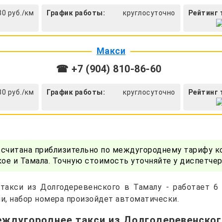
30 руб./км
График работы:
круглосуточно
Рейтинг 
Макси
☎ +7 (904) 810-86-60
30 руб./км
График работы:
круглосуточно
Рейтинг 
ссчитана приблизительно по междугороднему тарифу к
е и Тамала. Точную стоимость уточняйте у диспетче
такси из Долгодеревенского в Тамалу - работает 6
и, набор номера произойдет автоматически.
еждугороднее такси из Долгодеревенског