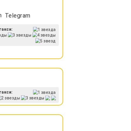
Telegram
такси:
такси: