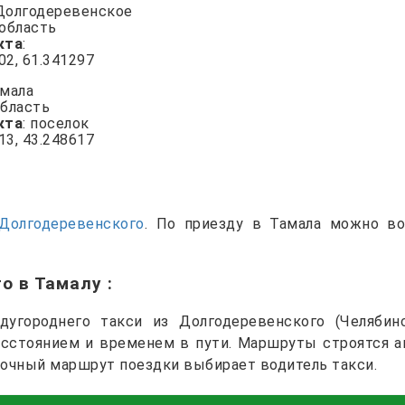
 Долгодеревенское
 область
кта
:
802, 61.341297
амала
область
кта
: поселок
013, 43.248617
Долгодеревенского
. По приезду в Тамала можно в
го в Тамалу
:
угороднего такси из Долгодеревенского (Челябин
расстоянием и временем в пути. Маршруты строятся а
точный маршрут поездки выбирает водитель такси.