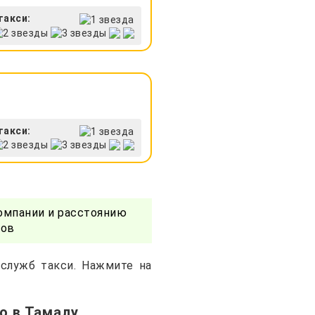
такси:
такси:
омпании и расстоянию
ров
 служб такси. Нажмите на
о в Тамалу