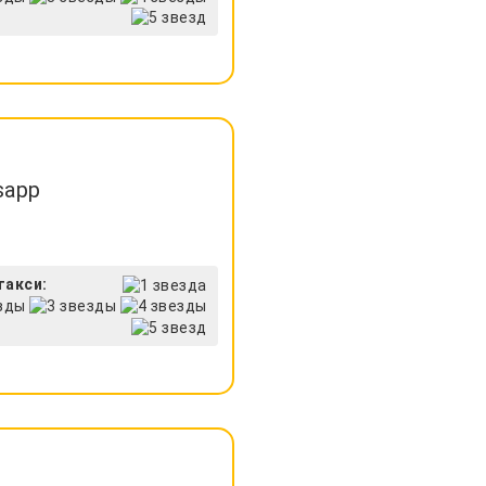
sapp
такси: