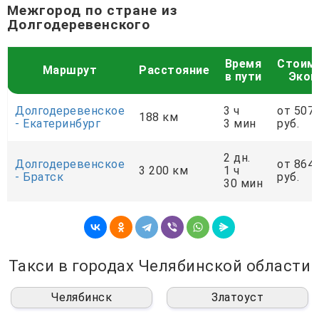
Межгород по стране из
Долгодеревенского
Время
Стоим
Маршрут
Расстояние
в пути
Экон
Долгодеревенское
3 ч
от 507
188 км
- Екатеринбург
3 мин
руб.
2 дн.
Долгодеревенское
от 864
3 200 км
1 ч
- Братск
руб.
30 мин
Такси в городах Челябинской области
Челябинск
Златоуст