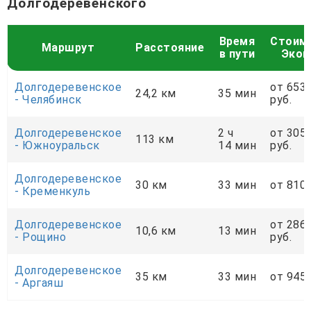
Долгодеревенского
Время
Стоим
Маршрут
Расстояние
в пути
Экон
Долгодеревенское
от 653
24,2 км
35 мин
- Челябинск
руб.
Долгодеревенское
2 ч
от 305
113 км
- Южноуральск
14 мин
руб.
Долгодеревенское
30 км
33 мин
от 810 
- Кременкуль
Долгодеревенское
от 286
10,6 км
13 мин
- Рощино
руб.
Долгодеревенское
35 км
33 мин
от 945 
- Аргаяш