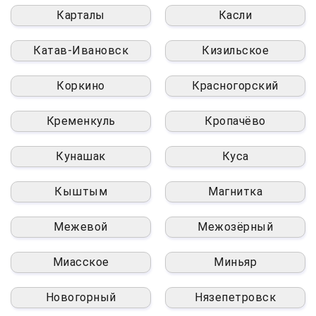
Карталы
Касли
Катав-Ивановск
Кизильское
Коркино
Красногорский
Кременкуль
Кропачёво
Кунашак
Куса
Кыштым
Магнитка
Межевой
Межозёрный
Миасское
Миньяр
Новогорный
Нязепетровск