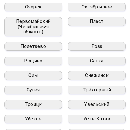
Озерск
Октябрьское
Первомайский
Пласт
(Челябинская
область)
Полетаево
Роза
Рощино
Сатка
Сим
Снежинск
Сулея
Трёхгорный
Троицк
Увельский
Уйское
Усть-Катав