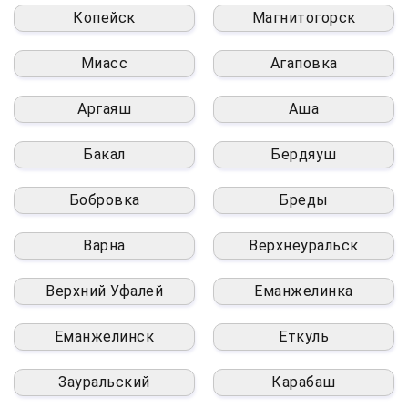
Копейск
Магнитогорск
Миасс
Агаповка
Аргаяш
Аша
Бакал
Бердяуш
Бобровка
Бреды
Варна
Верхнеуральск
Верхний Уфалей
Еманжелинка
Еманжелинск
Еткуль
Зауральский
Карабаш