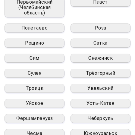
Первомайский
Пласт
(Челябинская
область)
Полетаево
Роза
Рощино
Сатка
Сим
Снежинск
Сулея
Трёхгорный
Троицк
Увельский
Уйское
Усть-Катав
Фершампенуаз
Чебаркуль
Чесма
Южноуральск