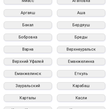
Миасс
Агаповка
Аргаяш
Аша
Бакал
Бердяуш
Бобровка
Бреды
Варна
Верхнеуральск
Верхний Уфалей
Еманжелинка
Еманжелинск
Еткуль
Зауральский
Карабаш
Карталы
Касли