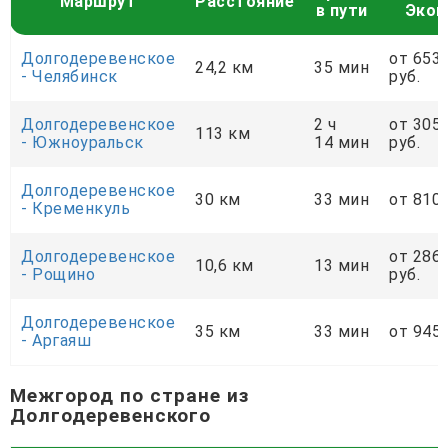
Маршрут
Расстояние
в пути
Экон
Долгодеревенское
от 653
24,2 км
35 мин
- Челябинск
руб.
Долгодеревенское
2 ч
от 305
113 км
- Южноуральск
14 мин
руб.
Долгодеревенское
30 км
33 мин
от 810 
- Кременкуль
Долгодеревенское
от 286
10,6 км
13 мин
- Рощино
руб.
Долгодеревенское
35 км
33 мин
от 945 
- Аргаяш
Межгород по стране из
Долгодеревенского