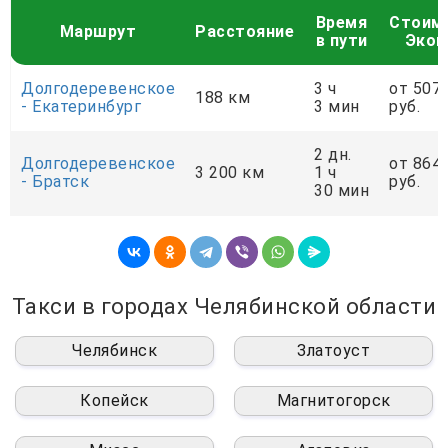
Время
Стоим
Маршрут
Расстояние
в пути
Экон
Долгодеревенское
3 ч
от 507
188 км
- Екатеринбург
3 мин
руб.
2 дн.
Долгодеревенское
от 864
3 200 км
1 ч
- Братск
руб.
30 мин
Такси в городах Челябинской области
Челябинск
Златоуст
Копейск
Магнитогорск