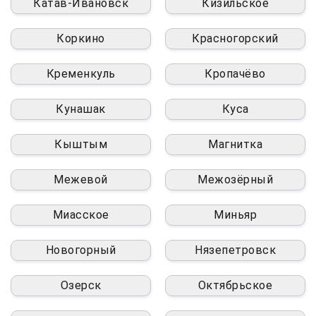
Катав-Ивановск
Кизильское
Коркино
Красногорский
Кременкуль
Кропачёво
Кунашак
Куса
Кыштым
Магнитка
Межевой
Межозёрный
Миасское
Миньяр
Новогорный
Нязепетровск
Озерск
Октябрьское