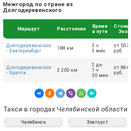
Межгород по стране из
Долгодеревенского
Время
Стоим
Маршрут
Расстояние
в пути
Экон
Долгодеревенское
3 ч
от 507
188 км
- Екатеринбург
3 мин
руб.
2 дн.
Долгодеревенское
от 864
3 200 км
1 ч
- Братск
руб.
30 мин
Такси в городах Челябинской области
Челябинск
Златоуст