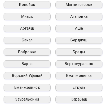
Копейск
Магнитогорск
Миасс
Агаповка
Аргаяш
Аша
Бакал
Бердяуш
Бобровка
Бреды
Варна
Верхнеуральск
Верхний Уфалей
Еманжелинка
Еманжелинск
Еткуль
Зауральский
Карабаш