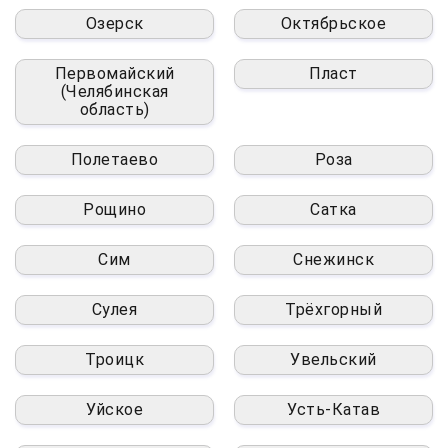
Озерск
Октябрьское
Первомайский
Пласт
(Челябинская
область)
Полетаево
Роза
Рощино
Сатка
Сим
Снежинск
Сулея
Трёхгорный
Троицк
Увельский
Уйское
Усть-Катав