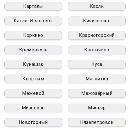
Карталы
Касли
Катав-Ивановск
Кизильское
Коркино
Красногорский
Кременкуль
Кропачёво
Кунашак
Куса
Кыштым
Магнитка
Межевой
Межозёрный
Миасское
Миньяр
Новогорный
Нязепетровск