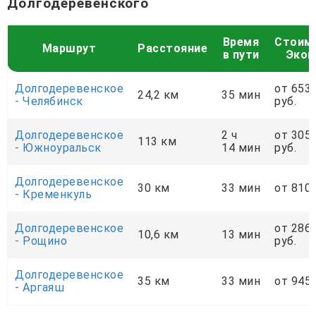
Долгодеревенского
Время
Стоим
Маршрут
Расстояние
в пути
Экон
Долгодеревенское
от 653
24,2 км
35 мин
- Челябинск
руб.
Долгодеревенское
2 ч
от 305
113 км
- Южноуральск
14 мин
руб.
Долгодеревенское
30 км
33 мин
от 810 
- Кременкуль
Долгодеревенское
от 286
10,6 км
13 мин
- Рощино
руб.
Долгодеревенское
35 км
33 мин
от 945 
- Аргаяш