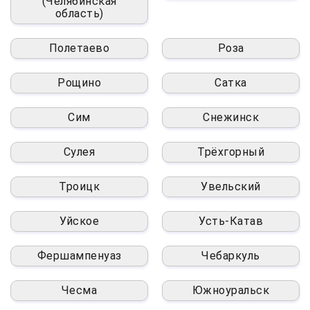
(Челябинская
область)
Полетаево
Роза
Рощино
Сатка
Сим
Снежинск
Сулея
Трёхгорный
Троицк
Увельский
Уйское
Усть-Катав
Фершампенуаз
Чебаркуль
Чесма
Южноуральск