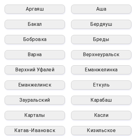
Аргаяш
Аша
Бакал
Бердяуш
Бобровка
Бреды
Варна
Верхнеуральск
Верхний Уфалей
Еманжелинка
Еманжелинск
Еткуль
Зауральский
Карабаш
Карталы
Касли
Катав-Ивановск
Кизильское