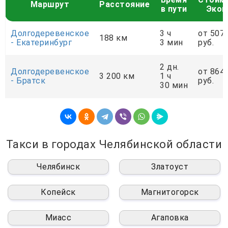
Маршрут
Расстояние
в пути
Экон
Долгодеревенское
3 ч
от 507
188 км
- Екатеринбург
3 мин
руб.
2 дн.
Долгодеревенское
от 864
3 200 км
1 ч
- Братск
руб.
30 мин
Такси в городах Челябинской области
Челябинск
Златоуст
Копейск
Магнитогорск
Миасс
Агаповка