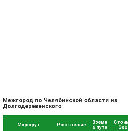
Межгород по Челябинской области из
Долгодеревенского
Время
Стоим
Маршрут
Расстояние
в пути
Экон