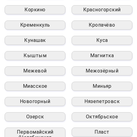
Коркино
Красногорский
Кременкуль
Кропачёво
Кунашак
Куса
Кыштым
Магнитка
Межевой
Межозёрный
Миасское
Миньяр
Новогорный
Нязепетровск
Озерск
Октябрьское
Первомайский
Пласт