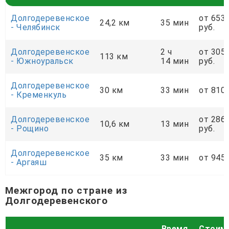
Долгодеревенское
от 653
24,2 км
35 мин
- Челябинск
руб.
Долгодеревенское
2 ч
от 305
113 км
- Южноуральск
14 мин
руб.
Долгодеревенское
30 км
33 мин
от 810 
- Кременкуль
Долгодеревенское
от 286
10,6 км
13 мин
- Рощино
руб.
Долгодеревенское
35 км
33 мин
от 945 
- Аргаяш
Межгород по стране из
Долгодеревенского
Время
Стоим