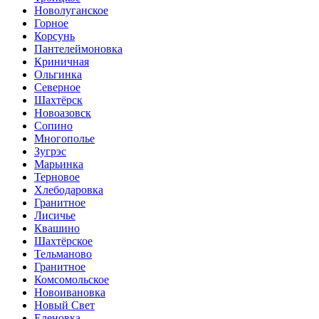
Новолуганское
Горное
Корсунь
Пантелеймоновка
Криничная
Ольгинка
Cеверное
Шахтёрск
Новоазовск
Сопино
Многополье
Зугрэс
Марьинка
Терновое
Хлебодаровка
Гранитное
Лисичье
Квашино
Шахтёрское
Тельманово
Гранитное
Комсомольское
Новоивановка
Новый Свет
Еленовка