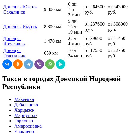
6 дн.
Донецк - Южно-
от 264600
от 343000
9 800 км
7 ч
Сахалинск
руб.
руб.
2 мин
5 дн.
от 237600
от 308000
Донецк - Якутск
8 800 км
15 ч
руб.
руб.
19 мин
Донецк -
22 ч
от 39690
от 51450
1 470 км
Ярославль
4 мин
руб.
руб.
Донецк -
10 ч
от 17550
от 22750
650 км
Геленджик
24 мин
руб.
руб.
Такси в городах Донецкой Народной
Республики
Макеевка
Дебальцево
Харцызск
Мариуполь
Горловка
Амвросиевка
Енакиево