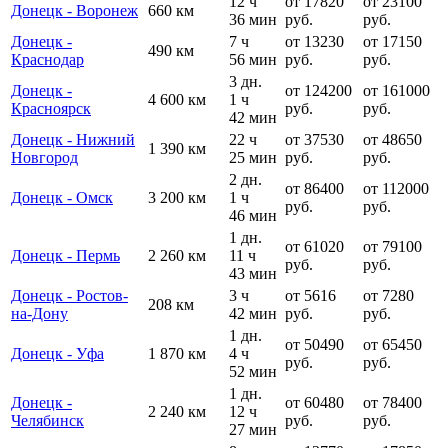
12 ч
от 17820
от 23100
Донецк - Воронеж
660 км
36 мин
руб.
руб.
Донецк -
7 ч
от 13230
от 17150
490 км
Краснодар
56 мин
руб.
руб.
3 дн.
Донецк -
от 124200
от 161000
4 600 км
1 ч
Красноярск
руб.
руб.
42 мин
Донецк - Нижний
22 ч
от 37530
от 48650
1 390 км
Новгород
25 мин
руб.
руб.
2 дн.
от 86400
от 112000
Донецк - Омск
3 200 км
1 ч
руб.
руб.
46 мин
1 дн.
от 61020
от 79100
Донецк - Пермь
2 260 км
11 ч
руб.
руб.
43 мин
Донецк - Ростов-
3 ч
от 5616
от 7280
208 км
на-Дону
42 мин
руб.
руб.
1 дн.
от 50490
от 65450
Донецк - Уфа
1 870 км
4 ч
руб.
руб.
52 мин
1 дн.
Донецк -
от 60480
от 78400
2 240 км
12 ч
Челябинск
руб.
руб.
27 мин