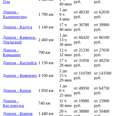
Ола
руб.
руб.
49 мин
1 дн.
Донецк -
от 48330
от 62650
1 790 км
9 ч
Калининград
руб.
руб.
4 мин
17 ч
от 30780
от 39900
Донецк - Калуга
1 140 км
40 мин
руб.
руб.
1 дн.
Донецк - Каменск-
от 66420
от 86100
2 460 км
13 ч
Уральский
руб.
руб.
36 мин
Донецк -
12 ч
от 21330
от 27650
790 км
Камышин
32 мин
руб.
руб.
17 ч
от 31050
от 40250
Донецк - Каспийск
1 150 км
28 мин
руб.
руб.
2 дн.
от 110700
от 143500
Донецк - Кемерово
4 100 км
15 ч
руб.
руб.
29 мин
1 дн.
от 49950
от 64750
Донецк - Киров
1 850 км
6 ч
руб.
руб.
25 мин
Донецк -
11 ч
от 19980
от 25900
740 км
Кисловодск
30 мин
руб.
руб.
20 ч
от 38880
от 50400
Донецк - Ковров
1 440 км
56 мин
руб.
руб.