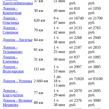
37 км
51 мин
Пантелеймоновка
руб.
руб.
Донецк -
от 810
от 1050
30 км
49 мин
Криничная
руб.
руб.
Донецк -
9 ч
от 16740
от 21700
620 км
Ольгинка
47 мин
руб.
руб.
Донецк -
1 ч
от 2133
от 2765
79 км
Cеверное
42 мин
руб.
руб.
1 ч
от 2268
от 2940
Донецк - Лисичье
84 км
38 мин
руб.
руб.
Донецк -
1 ч
от 2187
от 2835
81 км
Тельманово
25 мин
руб.
руб.
Донецк -
от 837
от 1085
31 км
38 мин
Еленовка
руб.
руб.
Донецк -
1 ч
от 2997
от 3885
111 км
Володарское
53 мин
руб.
руб.
1 дн.
от 71820
от 93100
Донецк - Успенка
2 660 км
18 ч
руб.
руб.
13 мин
Донецк -
1 ч
от 2079
от 2695
77 км
Благодатное
29 мин
руб.
руб.
Донецк - Великое
1 ч
от 2376
от 3080
88 км
Мешково
38 мин
руб.
руб.