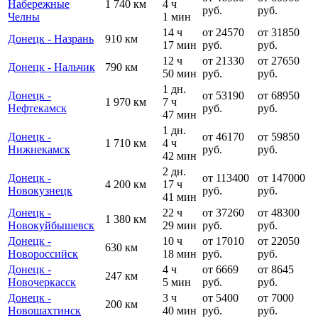
Набережные
1 740 км
4 ч
руб.
руб.
Челны
1 мин
14 ч
от 24570
от 31850
Донецк - Назрань
910 км
17 мин
руб.
руб.
12 ч
от 21330
от 27650
Донецк - Нальчик
790 км
50 мин
руб.
руб.
1 дн.
Донецк -
от 53190
от 68950
1 970 км
7 ч
Нефтекамск
руб.
руб.
47 мин
1 дн.
Донецк -
от 46170
от 59850
1 710 км
4 ч
Нижнекамск
руб.
руб.
42 мин
2 дн.
Донецк -
от 113400
от 147000
4 200 км
17 ч
Новокузнецк
руб.
руб.
41 мин
Донецк -
22 ч
от 37260
от 48300
1 380 км
Новокуйбышевск
29 мин
руб.
руб.
Донецк -
10 ч
от 17010
от 22050
630 км
Новороссийск
18 мин
руб.
руб.
Донецк -
4 ч
от 6669
от 8645
247 км
Новочеркасск
5 мин
руб.
руб.
Донецк -
3 ч
от 5400
от 7000
200 км
Новошахтинск
40 мин
руб.
руб.