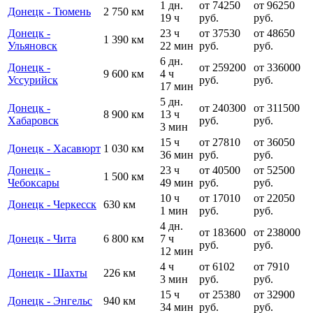
1 дн.
от 74250
от 96250
Донецк - Тюмень
2 750 км
19 ч
руб.
руб.
Донецк -
23 ч
от 37530
от 48650
1 390 км
Ульяновск
22 мин
руб.
руб.
6 дн.
Донецк -
от 259200
от 336000
9 600 км
4 ч
Уссурийск
руб.
руб.
17 мин
5 дн.
Донецк -
от 240300
от 311500
8 900 км
13 ч
Хабаровск
руб.
руб.
3 мин
15 ч
от 27810
от 36050
Донецк - Хасавюрт
1 030 км
36 мин
руб.
руб.
Донецк -
23 ч
от 40500
от 52500
1 500 км
Чебоксары
49 мин
руб.
руб.
10 ч
от 17010
от 22050
Донецк - Черкесск
630 км
1 мин
руб.
руб.
4 дн.
от 183600
от 238000
Донецк - Чита
6 800 км
7 ч
руб.
руб.
12 мин
4 ч
от 6102
от 7910
Донецк - Шахты
226 км
3 мин
руб.
руб.
15 ч
от 25380
от 32900
Донецк - Энгельс
940 км
34 мин
руб.
руб.