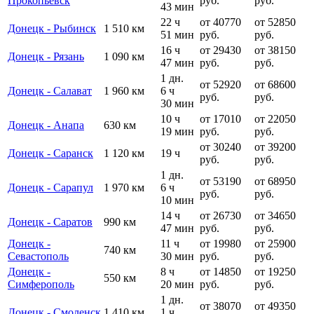
Прокопьевск
руб.
руб.
43 мин
22 ч
от 40770
от 52850
Донецк - Рыбинск
1 510 км
51 мин
руб.
руб.
16 ч
от 29430
от 38150
Донецк - Рязань
1 090 км
47 мин
руб.
руб.
1 дн.
от 52920
от 68600
Донецк - Салават
1 960 км
6 ч
руб.
руб.
30 мин
10 ч
от 17010
от 22050
Донецк - Анапа
630 км
19 мин
руб.
руб.
от 30240
от 39200
Донецк - Саранск
1 120 км
19 ч
руб.
руб.
1 дн.
от 53190
от 68950
Донецк - Сарапул
1 970 км
6 ч
руб.
руб.
10 мин
14 ч
от 26730
от 34650
Донецк - Саратов
990 км
47 мин
руб.
руб.
Донецк -
11 ч
от 19980
от 25900
740 км
Севастополь
30 мин
руб.
руб.
Донецк -
8 ч
от 14850
от 19250
550 км
Симферополь
20 мин
руб.
руб.
1 дн.
от 38070
от 49350
Донецк - Смоленск
1 410 км
1 ч