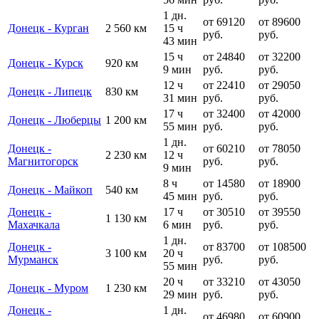
1 дн.
от 69120
от 89600
Донецк - Курган
2 560 км
15 ч
руб.
руб.
43 мин
15 ч
от 24840
от 32200
Донецк - Курск
920 км
9 мин
руб.
руб.
12 ч
от 22410
от 29050
Донецк - Липецк
830 км
31 мин
руб.
руб.
17 ч
от 32400
от 42000
Донецк - Люберцы
1 200 км
55 мин
руб.
руб.
1 дн.
Донецк -
от 60210
от 78050
2 230 км
12 ч
Магнитогорск
руб.
руб.
9 мин
8 ч
от 14580
от 18900
Донецк - Майкоп
540 км
45 мин
руб.
руб.
Донецк -
17 ч
от 30510
от 39550
1 130 км
Махачкала
6 мин
руб.
руб.
1 дн.
Донецк -
от 83700
от 108500
3 100 км
20 ч
Мурманск
руб.
руб.
55 мин
20 ч
от 33210
от 43050
Донецк - Муром
1 230 км
29 мин
руб.
руб.
Донецк -
1 дн.
от 46980
от 60900