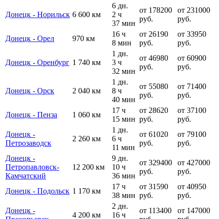
6 дн.
от 178200
от 231000
Донецк - Норильск
6 600 км
2 ч
руб.
руб.
37 мин
16 ч
от 26190
от 33950
Донецк - Орел
970 км
8 мин
руб.
руб.
1 дн.
от 46980
от 60900
Донецк - Оренбург
1 740 км
3 ч
руб.
руб.
32 мин
1 дн.
от 55080
от 71400
Донецк - Орск
2 040 км
8 ч
руб.
руб.
40 мин
17 ч
от 28620
от 37100
Донецк - Пенза
1 060 км
15 мин
руб.
руб.
1 дн.
Донецк -
от 61020
от 79100
2 260 км
6 ч
Петрозаводск
руб.
руб.
11 мин
Донецк -
9 дн.
от 329400
от 427000
Петропавловск-
12 200 км
10 ч
руб.
руб.
Камчатский
36 мин
17 ч
от 31590
от 40950
Донецк - Подольск
1 170 км
38 мин
руб.
руб.
2 дн.
Донецк -
от 113400
от 147000
4 200 км
16 ч