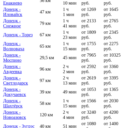
56 км
Енакиево
10 мин
руб.
руб.
Донецк -
1 ч
от 1269
от 1645
47 км
Иловайск
1 мин
руб.
руб.
Донецк -
1 ч
от 2133
от 2765
79 км
Снежное
41 мин
руб.
руб.
1 ч
от 1809
от 2345
Донецк - Торез
67 км
23 мин
руб.
руб.
Донецк -
1 ч
от 1755
от 2275
65 км
Волноваха
15 мин
руб.
руб.
Донецк -
от 7965
от 10325
29,5 км
45 мин
Моспино
руб.
руб.
Донецк -
2 ч
от 2592
от 3360
96 км
Авдеевка
2 мин
руб.
руб.
Донецк -
2 ч
от 2619
от 3395
97 км
Светлодарск
13 мин
руб.
руб.
Донецк -
от 1053
от 1365
39 км
49 мин
Докучаевск
руб.
руб.
Донецк -
1 ч
от 1566
от 2030
58 км
Шахтёрск
15 мин
руб.
руб.
Донецк -
2 ч
от 3240
от 4200
120 км
Новоазовск
4 мин
руб.
руб.
от 1080
от 1400
Донецк - Зугрэс
40 км
51 мин