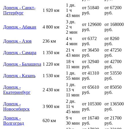
1 дн.
Донецк - Санкт-
от 51840
от 67200
1 920 км
1 ч
Петербург
руб.
руб.
43 мин
3 дн.
от 129600
от 168000
Донецк - Абакан
4 800 км
2 ч
руб.
руб.
2 мин
4 ч
от 6372
от 8260
Донецк - Азов
236 км
4 мин
руб.
руб.
21 ч
от 36450
от 47250
Донецк - Самара
1 350 км
43 мин
руб.
руб.
18 ч
от 32940
от 42700
Донецк - Балашиха
1 220 км
11 мин
руб.
руб.
1 дн.
от 41310
от 53550
Донецк - Казань
1 530 км
55 мин
руб.
руб.
1 дн.
Донецк -
от 65610
от 85050
2 430 км
13 ч
Екатеринбург
руб.
руб.
11 мин
2 дн.
Донецк -
от 105300
от 136500
3 900 км
11 ч
Новосибирск
руб.
руб.
45 мин
Донецк -
9 ч
от 16740
от 21700
620 км
Волгоград
30 мин
руб.
руб.