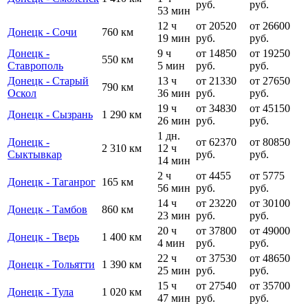
руб.
руб.
53 мин
12 ч
от 20520
от 26600
Донецк - Сочи
760 км
19 мин
руб.
руб.
Донецк -
9 ч
от 14850
от 19250
550 км
Ставрополь
5 мин
руб.
руб.
Донецк - Старый
13 ч
от 21330
от 27650
790 км
Оскол
36 мин
руб.
руб.
19 ч
от 34830
от 45150
Донецк - Сызрань
1 290 км
26 мин
руб.
руб.
1 дн.
Донецк -
от 62370
от 80850
2 310 км
12 ч
Сыктывкар
руб.
руб.
14 мин
2 ч
от 4455
от 5775
Донецк - Таганрог
165 км
56 мин
руб.
руб.
14 ч
от 23220
от 30100
Донецк - Тамбов
860 км
23 мин
руб.
руб.
20 ч
от 37800
от 49000
Донецк - Тверь
1 400 км
4 мин
руб.
руб.
22 ч
от 37530
от 48650
Донецк - Тольятти
1 390 км
25 мин
руб.
руб.
15 ч
от 27540
от 35700
Донецк - Тула
1 020 км
47 мин
руб.
руб.