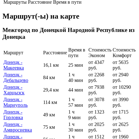
Маршруты
Расстояние
Время в пути
Маршрут(-ы) на карте
Межгород по Донецкой Народной Республике из
Донецка
Время в
Стоимость
Стоимость
Маршрут
Расстояние
пути
Эконом
Комфорт
Донецк -
от 4347
от 5635
16,1 км
25 мин
Макеевка
руб.
руб.
Донецк -
1 ч
от 2268
от 2940
84 км
Дебальцево
40 мин
руб.
руб.
Донецк -
от 7938
от 10290
29,4 км
44 мин
Харцызск
руб.
руб.
Донецк -
1 ч
от 3078
от 3990
114 км
Мариуполь
57 мин
руб.
руб.
Донецк -
1 ч
от 1323
от 1715
49 км
Горловка
9 мин
руб.
руб.
Донецк -
1 ч
от 2025
от 2625
75 км
Амвросиевка
30 мин
руб.
руб.
Донецк -
1 ч
от 1512
от 1960