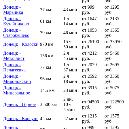
руб.
руб.
Донецк -
от 999
от 1295
37 км
43 мин
Марьинка
руб.
руб.
Донецк -
1 ч
от 1647
от 2135
61 км
Кутейниково
14 мин
руб.
руб.
Донецк -
от 1053
от 1365
39 км
46 мин
Старобешево
руб.
руб.
15 ч
от 26190
от 33950
Донецк - Колоски
970 км
50 мин
руб.
руб.
Донецк -
2 ч
от 4212
от 5460
156 км
Металлист
45 мин
руб.
руб.
Донецк -
1 ч
от 2079
от 2695
77 км
Пелагеевка
37 мин
руб.
руб.
Донецк -
2 ч
от 2592
от 3360
96 км
Мироновский
18 мин
руб.
руб.
Донецк -
от 3915
от 5075
14,5 км
23 мин
Минеральное
руб.
руб.
2 дн.
от 94500
от 122500
Донецк - Горное
3 500 км
10 ч
руб.
руб.
5 мин
от 1215
от 1575
Донецк - Корсунь
45 км
57 мин
руб.
руб.
Донецк -
от 999
от 1295