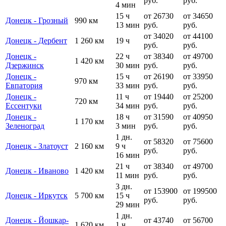
руб.
руб.
4 мин
15 ч
от 26730
от 34650
Донецк - Грозный
990 км
13 мин
руб.
руб.
от 34020
от 44100
Донецк - Дербент
1 260 км
19 ч
руб.
руб.
Донецк -
22 ч
от 38340
от 49700
1 420 км
Дзержинск
30 мин
руб.
руб.
Донецк -
15 ч
от 26190
от 33950
970 км
Евпатория
33 мин
руб.
руб.
Донецк -
11 ч
от 19440
от 25200
720 км
Ессентуки
34 мин
руб.
руб.
Донецк -
18 ч
от 31590
от 40950
1 170 км
Зеленоград
3 мин
руб.
руб.
1 дн.
от 58320
от 75600
Донецк - Златоуст
2 160 км
9 ч
руб.
руб.
16 мин
21 ч
от 38340
от 49700
Донецк - Иваново
1 420 км
11 мин
руб.
руб.
3 дн.
от 153900
от 199500
Донецк - Иркутск
5 700 км
15 ч
руб.
руб.
29 мин
1 дн.
Донецк - Йошкар-
от 43740
от 56700
1 620 км
1 ч