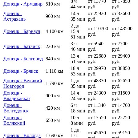
8 ч
от 13770
от 17850
Донецк - Армавир
510 км
44 мин
руб.
руб.
Донецк -
14 ч
от 25920
от 33600
960 км
Астрахань
35 мин
руб.
руб.
2 дн.
от 110700
от 143500
Донецк - Барнаул
4 100 км
15 ч
руб.
руб.
51 мин
3 ч
от 5940
от 7700
Донецк - Батайск
220 км
46 мин
руб.
руб.
13 ч
от 22680
от 29400
Донецк - Белгород
840 км
51 мин
руб.
руб.
18 ч
от 29970
от 38850
Донецк - Брянск
1 110 км
53 мин
руб.
руб.
Донецк - Великий
1 дн.
от 48330
от 62650
1 790 км
Новгород
35 мин
руб.
руб.
Донецк -
14 ч
от 24300
от 31500
900 км
Владикавказ
24 мин
руб.
руб.
Донецк -
6 ч
от 11340
от 14700
420 км
Волгодонск
18 мин
руб.
руб.
Донецк -
10 ч
от 17550
от 22750
650 км
Волжский
8 мин
руб.
руб.
1 дн.
от 45630
от 59150
Донецк - Вологда
1 690 км
1 ч