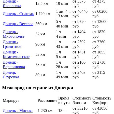
Донецк -
от 3375
от 4375
12,5 км
19 мин
Яковлевка
руб.
руб.
1 дн. 4 ч
от 46440
от 60200
Донецк - Спартак
1 720 км
13 мин
руб.
руб.
5 ч
от 9720
от 12600
Донецк - Веселое
360 км
40 мин
руб.
руб.
Донецк -
1 ч
от 1404
от 1820
52 км
Многополье
4 мин
руб.
руб.
Донецк -
1 ч
от 2592
от 3360
96 км
Гранитное
43 мин
руб.
руб.
Донецк -
1 ч
от 1431
от 1855
53 км
Комсомольское
5 мин
руб.
руб.
Донецк -
1 ч
от 2106
от 2730
78 км
Вершиновка
28 мин
руб.
руб.
Донецк -
1 ч
от 2403
от 3115
89 км
Сауровка
49 мин
руб.
руб.
Межгород по стране из Донецка
Время
Стоимость
Стоимость
Маршрут
Расстояние
в пути
Эконом
Комфорт
от 33210
от 43050
Донецк - Москва
1 230 км
18 ч
руб.
руб.