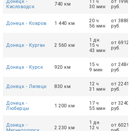
Донецк -
11 ч
от 1998
740 км
Кисловодск
30 мин
руб.
20 ч
от 3888
Донецк - Ковров
1 440 км
56 мин
руб.
1 дн.
от 6912
Донецк - Курган
2 560 км
15 ч
руб.
43 мин
15 ч
от 2484
Донецк - Курск
920 км
9 мин
руб.
12 ч
от 2241
Донецк - Липецк
830 км
31 мин
руб.
Донецк -
17 ч
от 3240
1 200 км
Люберцы
55 мин
руб.
1 дн.
Донецк -
от 6021
2 230 км
12 ч
Магнитогорск
руб.