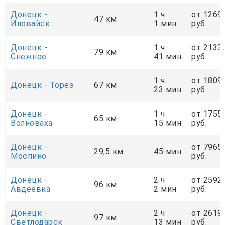
Донецк -
1 ч
от 1269
47 км
Иловайск
1 мин
руб.
Донецк -
1 ч
от 2133
79 км
Снежное
41 мин
руб.
1 ч
от 1809
Донецк - Торез
67 км
23 мин
руб.
Донецк -
1 ч
от 1755
65 км
Волноваха
15 мин
руб.
Донецк -
от 7965
29,5 км
45 мин
Моспино
руб.
Донецк -
2 ч
от 2592
96 км
Авдеевка
2 мин
руб.
Донецк -
2 ч
от 2619
97 км
Светлодарск
13 мин
руб.