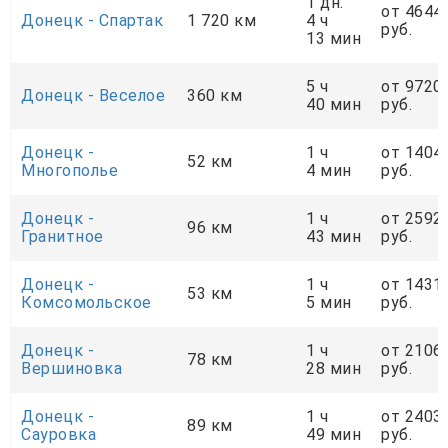
1 дн.
от 4644
Донецк - Спартак
1 720 км
4 ч
руб.
13 мин
5 ч
от 9720
Донецк - Веселое
360 км
40 мин
руб.
Донецк -
1 ч
от 1404
52 км
Многополье
4 мин
руб.
Донецк -
1 ч
от 2592
96 км
Гранитное
43 мин
руб.
Донецк -
1 ч
от 1431
53 км
Комсомольское
5 мин
руб.
Донецк -
1 ч
от 2106
78 км
Вершиновка
28 мин
руб.
Донецк -
1 ч
от 2403
89 км
Сауровка
49 мин
руб.