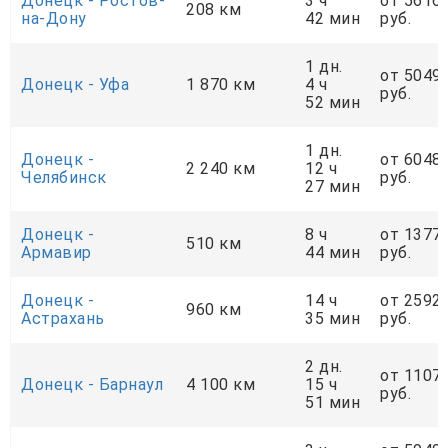
Донецк - Ростов-
3 ч
от 5616
208 км
на-Дону
42 мин
руб.
1 дн.
от 5049
Донецк - Уфа
1 870 км
4 ч
руб.
52 мин
1 дн.
Донецк -
от 6048
2 240 км
12 ч
Челябинск
руб.
27 мин
Донецк -
8 ч
от 1377
510 км
Армавир
44 мин
руб.
Донецк -
14 ч
от 2592
960 км
Астрахань
35 мин
руб.
2 дн.
от 1107
Донецк - Барнаул
4 100 км
15 ч
руб.
51 мин