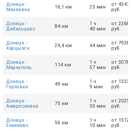
Донецк -
от 4347
16,1 км
25 мин
Макеевка
руб.
Донецк -
1 ч
от 2268
84 км
Дебальцево
40 мин
руб.
Донецк -
от 7938
29,4 км
44 мин
Харцызск
руб.
Донецк -
1 ч
от 3078
114 км
Мариуполь
57 мин
руб.
Донецк -
1 ч
от 1323
49 км
Горловка
9 мин
руб.
Донецк -
1 ч
от 2025
75 км
Амвросиевка
30 мин
руб.
Донецк -
1 ч
от 1512
56 км
Енакиево
10 мин
руб.