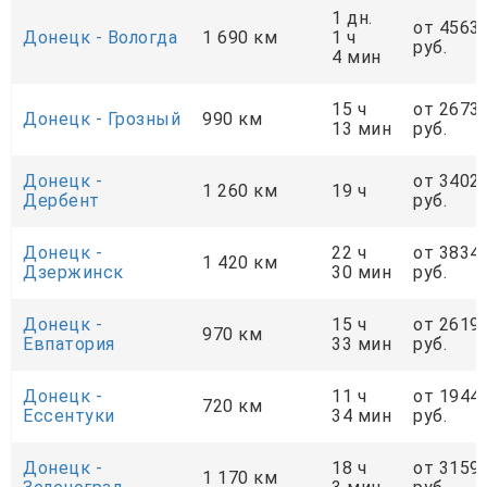
1 дн.
от 4563
Донецк - Вологда
1 690 км
1 ч
руб.
4 мин
15 ч
от 2673
Донецк - Грозный
990 км
13 мин
руб.
Донецк -
от 3402
1 260 км
19 ч
Дербент
руб.
Донецк -
22 ч
от 3834
1 420 км
Дзержинск
30 мин
руб.
Донецк -
15 ч
от 2619
970 км
Евпатория
33 мин
руб.
Донецк -
11 ч
от 1944
720 км
Ессентуки
34 мин
руб.
Донецк -
18 ч
от 3159
1 170 км