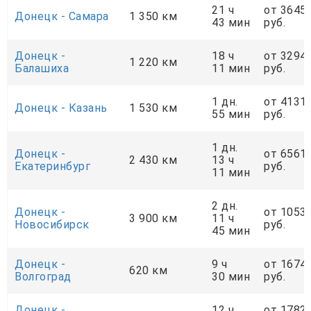
21 ч
от 3645
Донецк - Самара
1 350 км
43 мин
руб.
Донецк -
18 ч
от 3294
1 220 км
Балашиха
11 мин
руб.
1 дн.
от 4131
Донецк - Казань
1 530 км
55 мин
руб.
1 дн.
Донецк -
от 6561
2 430 км
13 ч
Екатеринбург
руб.
11 мин
2 дн.
Донецк -
от 1053
3 900 км
11 ч
Новосибирск
руб.
45 мин
Донецк -
9 ч
от 1674
620 км
Волгоград
30 мин
руб.
Донецк -
12 ч
от 1782