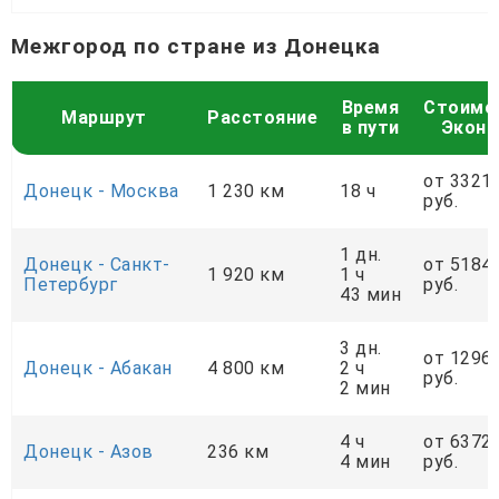
Межгород по стране из Донецка
Время
Стоимо
Маршрут
Расстояние
в пути
Экон
от 3321
Донецк - Москва
1 230 км
18 ч
руб.
1 дн.
Донецк - Санкт-
от 5184
1 920 км
1 ч
Петербург
руб.
43 мин
3 дн.
от 1296
Донецк - Абакан
4 800 км
2 ч
руб.
2 мин
4 ч
от 6372
Донецк - Азов
236 км
4 мин
руб.