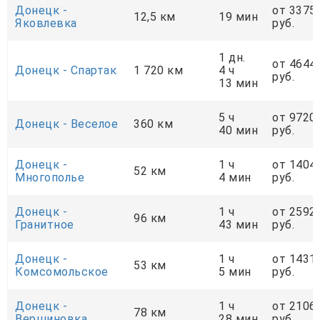
Донецк -
от 3375
12,5 км
19 мин
Яковлевка
руб.
1 дн.
от 4644
Донецк - Спартак
1 720 км
4 ч
руб.
13 мин
5 ч
от 9720
Донецк - Веселое
360 км
40 мин
руб.
Донецк -
1 ч
от 1404
52 км
Многополье
4 мин
руб.
Донецк -
1 ч
от 2592
96 км
Гранитное
43 мин
руб.
Донецк -
1 ч
от 1431
53 км
Комсомольское
5 мин
руб.
Донецк -
1 ч
от 2106
78 км
Вершиновка
28 мин
руб.