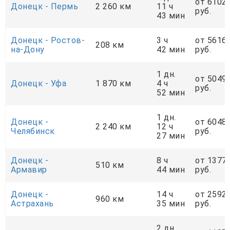
от 6102
Донецк - Пермь
2 260 км
11 ч
руб.
43 мин
Донецк - Ростов-
3 ч
от 5616
208 км
на-Дону
42 мин
руб.
1 дн.
от 5049
Донецк - Уфа
1 870 км
4 ч
руб.
52 мин
1 дн.
Донецк -
от 6048
2 240 км
12 ч
Челябинск
руб.
27 мин
Донецк -
8 ч
от 1377
510 км
Армавир
44 мин
руб.
Донецк -
14 ч
от 2592
960 км
Астрахань
35 мин
руб.
2 дн.