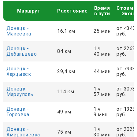
Время
Стоимо
Маршрут
Расстояние
в пути
Экон
Донецк -
от 4347
16,1 км
25 мин
Макеевка
руб.
Донецк -
1 ч
от 2268
84 км
Дебальцево
40 мин
руб.
Донецк -
от 7938
29,4 км
44 мин
Харцызск
руб.
Донецк -
1 ч
от 3078
114 км
Мариуполь
57 мин
руб.
Донецк -
1 ч
от 1323
49 км
Горловка
9 мин
руб.
Донецк -
1 ч
от 2025
75 км
Амвросиевка
30 мин
руб.