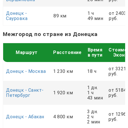
Донецк -
1 ч
от 2403
89 км
Сауровка
49 мин
руб.
Межгород по стране из Донецка
Время
Стоимо
Маршрут
Расстояние
в пути
Экон
от 3321
Донецк - Москва
1 230 км
18 ч
руб.
1 дн.
Донецк - Санкт-
от 5184
1 920 км
1 ч
Петербург
руб.
43 мин
3 дн.
от 1296
Донецк - Абакан
4 800 км
2 ч
руб.
2 мин