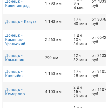
Донецк -
от 4833
1 790 км
9 ч
Калининград
руб.
4 мин
17 ч
от 3078
Донецк - Калуга
1 140 км
40 мин
руб.
Донецк -
1 дн.
от 6642
Каменск-
2 460 км
13 ч
руб.
Уральский
36 мин
Донецк -
12 ч
от 2133
790 км
Камышин
32 мин
руб.
Донецк -
17 ч
от 3105
1 150 км
Каспийск
28 мин
руб.
2 дн.
Донецк -
от 1107
4 100 км
15 ч
Кемерово
руб.
29 мин
1 дн.