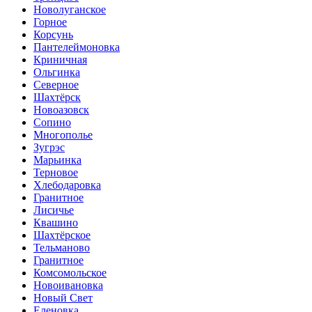
Новолуганское
Горное
Корсунь
Пантелеймоновка
Криничная
Ольгинка
Cеверное
Шахтёрск
Новоазовск
Сопино
Многополье
Зугрэс
Марьинка
Терновое
Хлебодаровка
Гранитное
Лисичье
Квашино
Шахтёрское
Тельманово
Гранитное
Комсомольское
Новоивановка
Новый Свет
Еленовка