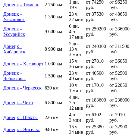
1 дн.
от 74250
от 96250
Донецк - Тюмень
2 750 км
19 ч
руб.
руб.
Донецк -
23 ч
от 37530
от 48650
1 390 км
Ульяновск
22 мин
руб.
руб.
6 дн.
Донецк -
от 259200
от 336000
9 600 км
4 ч
Уссурийск
руб.
руб.
17 мин
5 дн.
Донецк -
от 240300
от 311500
8 900 км
13 ч
Хабаровск
руб.
руб.
3 мин
15 ч
от 27810
от 36050
Донецк - Хасавюрт
1 030 км
36 мин
руб.
руб.
Донецк -
23 ч
от 40500
от 52500
1 500 км
Чебоксары
49 мин
руб.
руб.
10 ч
от 17010
от 22050
Донецк - Черкесск
630 км
1 мин
руб.
руб.
4 дн.
от 183600
от 238000
Донецк - Чита
6 800 км
7 ч
руб.
руб.
12 мин
4 ч
от 6102
от 7910
Донецк - Шахты
226 км
3 мин
руб.
руб.
15 ч
от 25380
от 32900
Донецк - Энгельс
940 км
34 мин
руб.
руб.