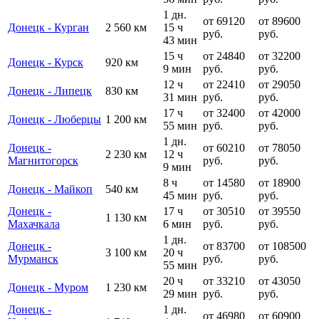
1 дн.
от 69120
от 89600
Донецк - Курган
2 560 км
15 ч
руб.
руб.
43 мин
15 ч
от 24840
от 32200
Донецк - Курск
920 км
9 мин
руб.
руб.
12 ч
от 22410
от 29050
Донецк - Липецк
830 км
31 мин
руб.
руб.
17 ч
от 32400
от 42000
Донецк - Люберцы
1 200 км
55 мин
руб.
руб.
1 дн.
Донецк -
от 60210
от 78050
2 230 км
12 ч
Магнитогорск
руб.
руб.
9 мин
8 ч
от 14580
от 18900
Донецк - Майкоп
540 км
45 мин
руб.
руб.
Донецк -
17 ч
от 30510
от 39550
1 130 км
Махачкала
6 мин
руб.
руб.
1 дн.
Донецк -
от 83700
от 108500
3 100 км
20 ч
Мурманск
руб.
руб.
55 мин
20 ч
от 33210
от 43050
Донецк - Муром
1 230 км
29 мин
руб.
руб.
Донецк -
1 дн.
от 46980
от 60900