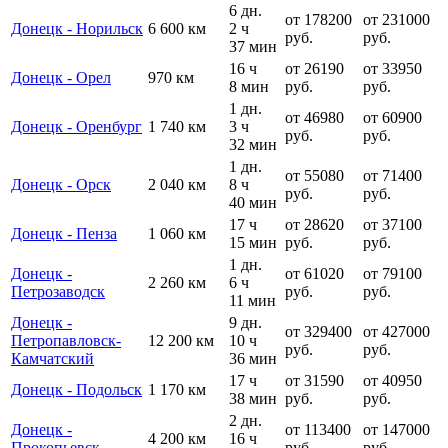
6 дн.
от 178200
от 231000
Донецк - Норильск
6 600 км
2 ч
руб.
руб.
37 мин
16 ч
от 26190
от 33950
Донецк - Орел
970 км
8 мин
руб.
руб.
1 дн.
от 46980
от 60900
Донецк - Оренбург
1 740 км
3 ч
руб.
руб.
32 мин
1 дн.
от 55080
от 71400
Донецк - Орск
2 040 км
8 ч
руб.
руб.
40 мин
17 ч
от 28620
от 37100
Донецк - Пенза
1 060 км
15 мин
руб.
руб.
1 дн.
Донецк -
от 61020
от 79100
2 260 км
6 ч
Петрозаводск
руб.
руб.
11 мин
Донецк -
9 дн.
от 329400
от 427000
Петропавловск-
12 200 км
10 ч
руб.
руб.
Камчатский
36 мин
17 ч
от 31590
от 40950
Донецк - Подольск
1 170 км
38 мин
руб.
руб.
2 дн.
Донецк -
от 113400
от 147000
4 200 км
16 ч
Прокопьевск
руб.
руб.