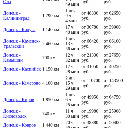
Ола
руб.
руб.
49 мин
1 дн.
Донецк -
от 48330
от 62650
1 790 км
9 ч
Калининград
руб.
руб.
4 мин
17 ч
от 30780
от 39900
Донецк - Калуга
1 140 км
40 мин
руб.
руб.
1 дн.
Донецк - Каменск-
от 66420
от 86100
2 460 км
13 ч
Уральский
руб.
руб.
36 мин
Донецк -
12 ч
от 21330
от 27650
790 км
Камышин
32 мин
руб.
руб.
17 ч
от 31050
от 40250
Донецк - Каспийск
1 150 км
28 мин
руб.
руб.
2 дн.
от 110700
от 143500
Донецк - Кемерово
4 100 км
15 ч
руб.
руб.
29 мин
1 дн.
от 49950
от 64750
Донецк - Киров
1 850 км
6 ч
руб.
руб.
25 мин
Донецк -
11 ч
от 19980
от 25900
740 км
Кисловодск
30 мин
руб.
руб.
20 ч
от 38880
от 50400
Донецк - Ковров
1 440 км
56 мин
руб.
руб.