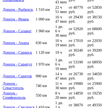
43 мин
22 ч
от 40770
от 52850
Донецк - Рыбинск
1 510 км
51 мин
руб.
руб.
16 ч
от 29430
от 38150
Донецк - Рязань
1 090 км
47 мин
руб.
руб.
1 дн.
от 52920
от 68600
Донецк - Салават
1 960 км
6 ч
руб.
руб.
30 мин
10 ч
от 17010
от 22050
Донецк - Анапа
630 км
19 мин
руб.
руб.
от 30240
от 39200
Донецк - Саранск
1 120 км
19 ч
руб.
руб.
1 дн.
от 53190
от 68950
Донецк - Сарапул
1 970 км
6 ч
руб.
руб.
10 мин
14 ч
от 26730
от 34650
Донецк - Саратов
990 км
47 мин
руб.
руб.
Донецк -
11 ч
от 19980
от 25900
740 км
Севастополь
30 мин
руб.
руб.
Донецк -
8 ч
от 14850
от 19250
550 км
Симферополь
20 мин
руб.
руб.
1 дн.
от 38070
от 49350
Донецк - Смоленск
1 410 км
1 ч