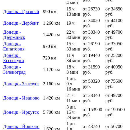
4 мин
15 ч
от 26730
от 34650
Донецк - Грозный
990 км
13 мин
руб.
руб.
от 34020
от 44100
Донецк - Дербент
1 260 км
19 ч
руб.
руб.
Донецк -
22 ч
от 38340
от 49700
1 420 км
Дзержинск
30 мин
руб.
руб.
Донецк -
15 ч
от 26190
от 33950
970 км
Евпатория
33 мин
руб.
руб.
Донецк -
11 ч
от 19440
от 25200
720 км
Ессентуки
34 мин
руб.
руб.
Донецк -
18 ч
от 31590
от 40950
1 170 км
Зеленоград
3 мин
руб.
руб.
1 дн.
от 58320
от 75600
Донецк - Златоуст
2 160 км
9 ч
руб.
руб.
16 мин
21 ч
от 38340
от 49700
Донецк - Иваново
1 420 км
11 мин
руб.
руб.
3 дн.
от 153900
от 199500
Донецк - Иркутск
5 700 км
15 ч
руб.
руб.
29 мин
1 дн.
Донецк - Йошкар-
от 43740
от 56700
1 620 км
1 ч