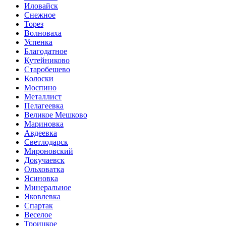
Иловайск
Снежное
Торез
Волноваха
Успенка
Благодатное
Кутейниково
Старобешево
Колоски
Моспино
Металлист
Пелагеевка
Великое Мешково
Мариновка
Авдеевка
Светлодарск
Мироновский
Докучаевск
Ольховатка
Ясиновка
Минеральное
Яковлевка
Спартак
Веселое
Троицкое