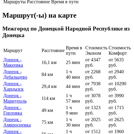
Маршруты
Расстояние
Время в пути
Маршрут(-ы) на карте
Межгород по Донецкой Народной Республике из
Донецка
Время в
Стоимость
Стоимость
Маршрут
Расстояние
пути
Эконом
Комфорт
Донецк -
от 4347
от 5635
16,1 км
25 мин
Макеевка
руб.
руб.
Донецк -
1 ч
от 2268
от 2940
84 км
Дебальцево
40 мин
руб.
руб.
Донецк -
от 7938
от 10290
29,4 км
44 мин
Харцызск
руб.
руб.
Донецк -
1 ч
от 3078
от 3990
114 км
Мариуполь
57 мин
руб.
руб.
Донецк -
1 ч
от 1323
от 1715
49 км
Горловка
9 мин
руб.
руб.
Донецк -
1 ч
от 2025
от 2625
75 км
Амвросиевка
30 мин
руб.
руб.
Донецк -
1 ч
от 1512
от 1960