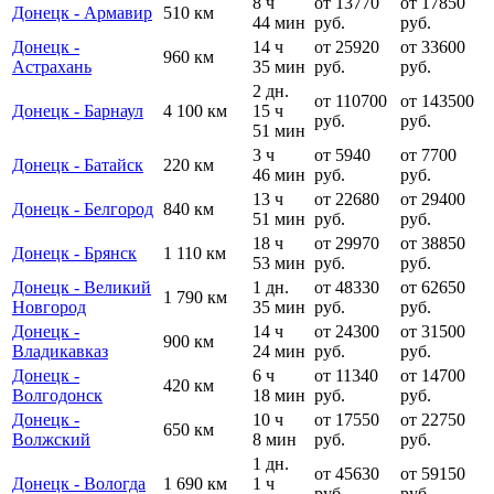
8 ч
от 13770
от 17850
Донецк - Армавир
510 км
44 мин
руб.
руб.
Донецк -
14 ч
от 25920
от 33600
960 км
Астрахань
35 мин
руб.
руб.
2 дн.
от 110700
от 143500
Донецк - Барнаул
4 100 км
15 ч
руб.
руб.
51 мин
3 ч
от 5940
от 7700
Донецк - Батайск
220 км
46 мин
руб.
руб.
13 ч
от 22680
от 29400
Донецк - Белгород
840 км
51 мин
руб.
руб.
18 ч
от 29970
от 38850
Донецк - Брянск
1 110 км
53 мин
руб.
руб.
Донецк - Великий
1 дн.
от 48330
от 62650
1 790 км
Новгород
35 мин
руб.
руб.
Донецк -
14 ч
от 24300
от 31500
900 км
Владикавказ
24 мин
руб.
руб.
Донецк -
6 ч
от 11340
от 14700
420 км
Волгодонск
18 мин
руб.
руб.
Донецк -
10 ч
от 17550
от 22750
650 км
Волжский
8 мин
руб.
руб.
1 дн.
от 45630
от 59150
Донецк - Вологда
1 690 км
1 ч
руб.
руб.