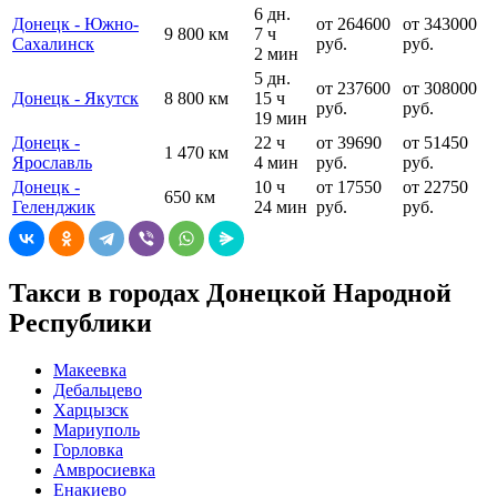
6 дн.
Донецк - Южно-
от 264600
от 343000
9 800 км
7 ч
Сахалинск
руб.
руб.
2 мин
5 дн.
от 237600
от 308000
Донецк - Якутск
8 800 км
15 ч
руб.
руб.
19 мин
Донецк -
22 ч
от 39690
от 51450
1 470 км
Ярославль
4 мин
руб.
руб.
Донецк -
10 ч
от 17550
от 22750
650 км
Геленджик
24 мин
руб.
руб.
Такси в городах Донецкой Народной
Республики
Макеевка
Дебальцево
Харцызск
Мариуполь
Горловка
Амвросиевка
Енакиево