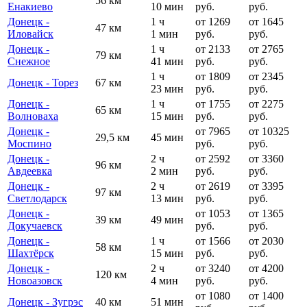
56 км
Енакиево
10 мин
руб.
руб.
Донецк -
1 ч
от 1269
от 1645
47 км
Иловайск
1 мин
руб.
руб.
Донецк -
1 ч
от 2133
от 2765
79 км
Снежное
41 мин
руб.
руб.
1 ч
от 1809
от 2345
Донецк - Торез
67 км
23 мин
руб.
руб.
Донецк -
1 ч
от 1755
от 2275
65 км
Волноваха
15 мин
руб.
руб.
Донецк -
от 7965
от 10325
29,5 км
45 мин
Моспино
руб.
руб.
Донецк -
2 ч
от 2592
от 3360
96 км
Авдеевка
2 мин
руб.
руб.
Донецк -
2 ч
от 2619
от 3395
97 км
Светлодарск
13 мин
руб.
руб.
Донецк -
от 1053
от 1365
39 км
49 мин
Докучаевск
руб.
руб.
Донецк -
1 ч
от 1566
от 2030
58 км
Шахтёрск
15 мин
руб.
руб.
Донецк -
2 ч
от 3240
от 4200
120 км
Новоазовск
4 мин
руб.
руб.
от 1080
от 1400
Донецк - Зугрэс
40 км
51 мин