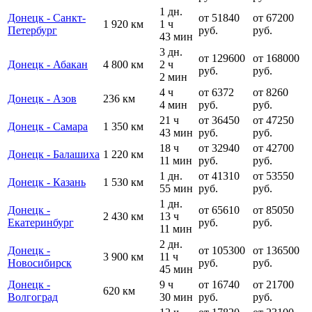
1 дн.
Донецк - Санкт-
от 51840
от 67200
1 920 км
1 ч
Петербург
руб.
руб.
43 мин
3 дн.
от 129600
от 168000
Донецк - Абакан
4 800 км
2 ч
руб.
руб.
2 мин
4 ч
от 6372
от 8260
Донецк - Азов
236 км
4 мин
руб.
руб.
21 ч
от 36450
от 47250
Донецк - Самара
1 350 км
43 мин
руб.
руб.
18 ч
от 32940
от 42700
Донецк - Балашиха
1 220 км
11 мин
руб.
руб.
1 дн.
от 41310
от 53550
Донецк - Казань
1 530 км
55 мин
руб.
руб.
1 дн.
Донецк -
от 65610
от 85050
2 430 км
13 ч
Екатеринбург
руб.
руб.
11 мин
2 дн.
Донецк -
от 105300
от 136500
3 900 км
11 ч
Новосибирск
руб.
руб.
45 мин
Донецк -
9 ч
от 16740
от 21700
620 км
Волгоград
30 мин
руб.
руб.