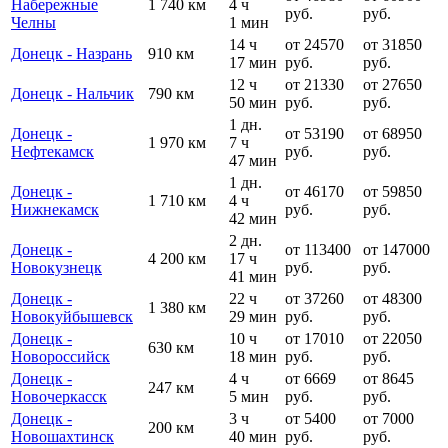
Набережные
1 740 км
4 ч
руб.
руб.
Челны
1 мин
14 ч
от 24570
от 31850
Донецк - Назрань
910 км
17 мин
руб.
руб.
12 ч
от 21330
от 27650
Донецк - Нальчик
790 км
50 мин
руб.
руб.
1 дн.
Донецк -
от 53190
от 68950
1 970 км
7 ч
Нефтекамск
руб.
руб.
47 мин
1 дн.
Донецк -
от 46170
от 59850
1 710 км
4 ч
Нижнекамск
руб.
руб.
42 мин
2 дн.
Донецк -
от 113400
от 147000
4 200 км
17 ч
Новокузнецк
руб.
руб.
41 мин
Донецк -
22 ч
от 37260
от 48300
1 380 км
Новокуйбышевск
29 мин
руб.
руб.
Донецк -
10 ч
от 17010
от 22050
630 км
Новороссийск
18 мин
руб.
руб.
Донецк -
4 ч
от 6669
от 8645
247 км
Новочеркасск
5 мин
руб.
руб.
Донецк -
3 ч
от 5400
от 7000
200 км
Новошахтинск
40 мин
руб.
руб.