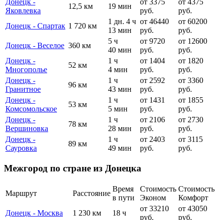
Донецк -
от 3375
от 4375
12,5 км
19 мин
Яковлевка
руб.
руб.
1 дн. 4 ч
от 46440
от 60200
Донецк - Спартак
1 720 км
13 мин
руб.
руб.
5 ч
от 9720
от 12600
Донецк - Веселое
360 км
40 мин
руб.
руб.
Донецк -
1 ч
от 1404
от 1820
52 км
Многополье
4 мин
руб.
руб.
Донецк -
1 ч
от 2592
от 3360
96 км
Гранитное
43 мин
руб.
руб.
Донецк -
1 ч
от 1431
от 1855
53 км
Комсомольское
5 мин
руб.
руб.
Донецк -
1 ч
от 2106
от 2730
78 км
Вершиновка
28 мин
руб.
руб.
Донецк -
1 ч
от 2403
от 3115
89 км
Сауровка
49 мин
руб.
руб.
Межгород по стране из Донецка
Время
Стоимость
Стоимость
Маршрут
Расстояние
в пути
Эконом
Комфорт
от 33210
от 43050
Донецк - Москва
1 230 км
18 ч
руб.
руб.