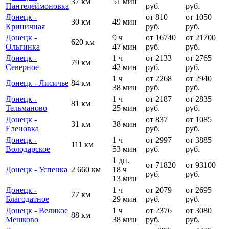
37 км
51 мин
Пантелеймоновка
руб.
руб.
Донецк -
от 810
от 1050
30 км
49 мин
Криничная
руб.
руб.
Донецк -
9 ч
от 16740
от 21700
620 км
Ольгинка
47 мин
руб.
руб.
Донецк -
1 ч
от 2133
от 2765
79 км
Cеверное
42 мин
руб.
руб.
1 ч
от 2268
от 2940
Донецк - Лисичье
84 км
38 мин
руб.
руб.
Донецк -
1 ч
от 2187
от 2835
81 км
Тельманово
25 мин
руб.
руб.
Донецк -
от 837
от 1085
31 км
38 мин
Еленовка
руб.
руб.
Донецк -
1 ч
от 2997
от 3885
111 км
Володарское
53 мин
руб.
руб.
1 дн.
от 71820
от 93100
Донецк - Успенка
2 660 км
18 ч
руб.
руб.
13 мин
Донецк -
1 ч
от 2079
от 2695
77 км
Благодатное
29 мин
руб.
руб.
Донецк - Великое
1 ч
от 2376
от 3080
88 км
Мешково
38 мин
руб.
руб.