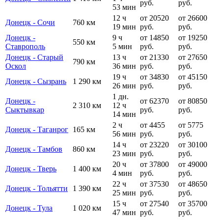
руб.
руб.
53 мин
12 ч
от 20520
от 26600
Донецк - Сочи
760 км
19 мин
руб.
руб.
Донецк -
9 ч
от 14850
от 19250
550 км
Ставрополь
5 мин
руб.
руб.
Донецк - Старый
13 ч
от 21330
от 27650
790 км
Оскол
36 мин
руб.
руб.
19 ч
от 34830
от 45150
Донецк - Сызрань
1 290 км
26 мин
руб.
руб.
1 дн.
Донецк -
от 62370
от 80850
2 310 км
12 ч
Сыктывкар
руб.
руб.
14 мин
2 ч
от 4455
от 5775
Донецк - Таганрог
165 км
56 мин
руб.
руб.
14 ч
от 23220
от 30100
Донецк - Тамбов
860 км
23 мин
руб.
руб.
20 ч
от 37800
от 49000
Донецк - Тверь
1 400 км
4 мин
руб.
руб.
22 ч
от 37530
от 48650
Донецк - Тольятти
1 390 км
25 мин
руб.
руб.
15 ч
от 27540
от 35700
Донецк - Тула
1 020 км
47 мин
руб.
руб.