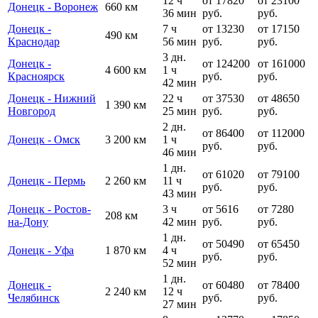
12 ч
от 17820
от 23100
Донецк - Воронеж
660 км
36 мин
руб.
руб.
Донецк -
7 ч
от 13230
от 17150
490 км
Краснодар
56 мин
руб.
руб.
3 дн.
Донецк -
от 124200
от 161000
4 600 км
1 ч
Красноярск
руб.
руб.
42 мин
Донецк - Нижний
22 ч
от 37530
от 48650
1 390 км
Новгород
25 мин
руб.
руб.
2 дн.
от 86400
от 112000
Донецк - Омск
3 200 км
1 ч
руб.
руб.
46 мин
1 дн.
от 61020
от 79100
Донецк - Пермь
2 260 км
11 ч
руб.
руб.
43 мин
Донецк - Ростов-
3 ч
от 5616
от 7280
208 км
на-Дону
42 мин
руб.
руб.
1 дн.
от 50490
от 65450
Донецк - Уфа
1 870 км
4 ч
руб.
руб.
52 мин
1 дн.
Донецк -
от 60480
от 78400
2 240 км
12 ч
Челябинск
руб.
руб.
27 мин