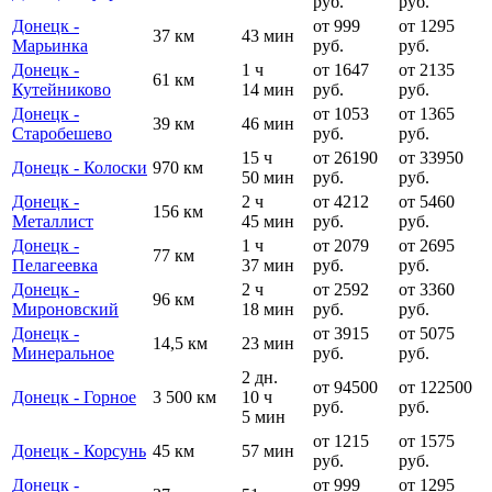
руб.
руб.
Донецк -
от 999
от 1295
37 км
43 мин
Марьинка
руб.
руб.
Донецк -
1 ч
от 1647
от 2135
61 км
Кутейниково
14 мин
руб.
руб.
Донецк -
от 1053
от 1365
39 км
46 мин
Старобешево
руб.
руб.
15 ч
от 26190
от 33950
Донецк - Колоски
970 км
50 мин
руб.
руб.
Донецк -
2 ч
от 4212
от 5460
156 км
Металлист
45 мин
руб.
руб.
Донецк -
1 ч
от 2079
от 2695
77 км
Пелагеевка
37 мин
руб.
руб.
Донецк -
2 ч
от 2592
от 3360
96 км
Мироновский
18 мин
руб.
руб.
Донецк -
от 3915
от 5075
14,5 км
23 мин
Минеральное
руб.
руб.
2 дн.
от 94500
от 122500
Донецк - Горное
3 500 км
10 ч
руб.
руб.
5 мин
от 1215
от 1575
Донецк - Корсунь
45 км
57 мин
руб.
руб.
Донецк -
от 999
от 1295