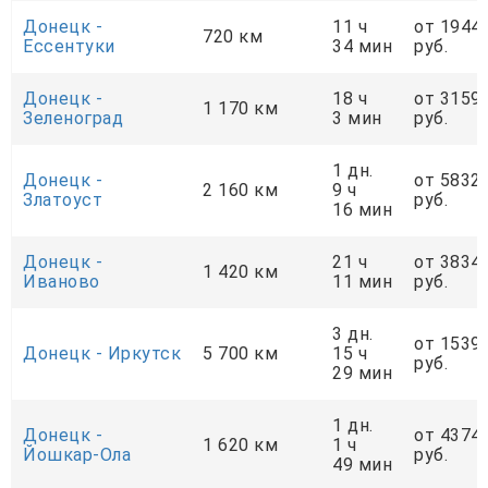
Донецк -
11 ч
от 1944
720 км
Ессентуки
34 мин
руб.
Донецк -
18 ч
от 3159
1 170 км
Зеленоград
3 мин
руб.
1 дн.
Донецк -
от 5832
2 160 км
9 ч
Златоуст
руб.
16 мин
Донецк -
21 ч
от 3834
1 420 км
Иваново
11 мин
руб.
3 дн.
от 1539
Донецк - Иркутск
5 700 км
15 ч
руб.
29 мин
1 дн.
Донецк -
от 4374
1 620 км
1 ч
Йошкар-Ола
руб.
49 мин