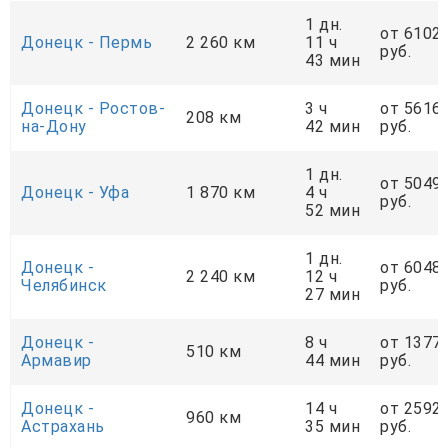
1 дн.
от 6102
Донецк - Пермь
2 260 км
11 ч
руб.
43 мин
Донецк - Ростов-
3 ч
от 5616
208 км
на-Дону
42 мин
руб.
1 дн.
от 5049
Донецк - Уфа
1 870 км
4 ч
руб.
52 мин
1 дн.
Донецк -
от 6048
2 240 км
12 ч
Челябинск
руб.
27 мин
Донецк -
8 ч
от 1377
510 км
Армавир
44 мин
руб.
Донецк -
14 ч
от 2592
960 км
Астрахань
35 мин
руб.