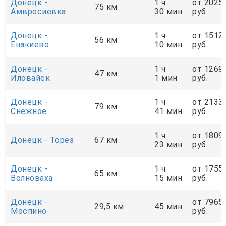
Донецк -
1 ч
от 2025
75 км
Амвросиевка
30 мин
руб.
Донецк -
1 ч
от 1512
56 км
Енакиево
10 мин
руб.
Донецк -
1 ч
от 1269
47 км
Иловайск
1 мин
руб.
Донецк -
1 ч
от 2133
79 км
Снежное
41 мин
руб.
1 ч
от 1809
Донецк - Торез
67 км
23 мин
руб.
Донецк -
1 ч
от 1755
65 км
Волноваха
15 мин
руб.
Донецк -
от 7965
29,5 км
45 мин
Моспино
руб.