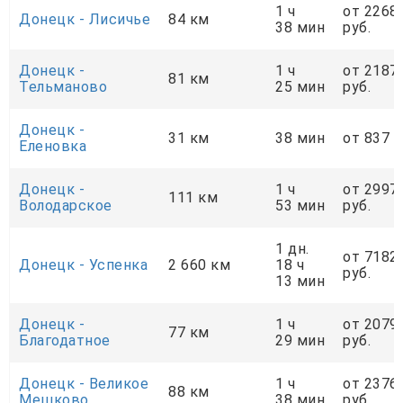
1 ч
от 2268
Донецк - Лисичье
84 км
38 мин
руб.
Донецк -
1 ч
от 2187
81 км
Тельманово
25 мин
руб.
Донецк -
31 км
38 мин
от 837 р
Еленовка
Донецк -
1 ч
от 2997
111 км
Володарское
53 мин
руб.
1 дн.
от 7182
Донецк - Успенка
2 660 км
18 ч
руб.
13 мин
Донецк -
1 ч
от 2079
77 км
Благодатное
29 мин
руб.
Донецк - Великое
1 ч
от 2376
88 км
Мешково
38 мин
руб.