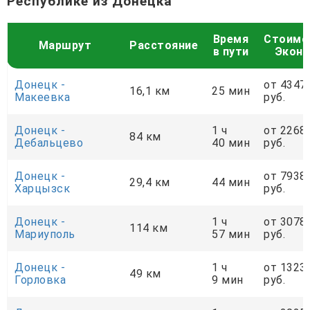
Республике из Донецка
Время
Стоимо
Маршрут
Расстояние
в пути
Экон
Донецк -
от 4347
16,1 км
25 мин
Макеевка
руб.
Донецк -
1 ч
от 2268
84 км
Дебальцево
40 мин
руб.
Донецк -
от 7938
29,4 км
44 мин
Харцызск
руб.
Донецк -
1 ч
от 3078
114 км
Мариуполь
57 мин
руб.
Донецк -
1 ч
от 1323
49 км
Горловка
9 мин
руб.