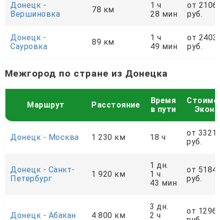
Донецк -
1 ч
от 2106
78 км
Вершиновка
28 мин
руб.
Донецк -
1 ч
от 2403
89 км
Сауровка
49 мин
руб.
Межгород по стране из Донецка
Время
Стоимо
Маршрут
Расстояние
в пути
Экон
от 3321
Донецк - Москва
1 230 км
18 ч
руб.
1 дн.
Донецк - Санкт-
от 5184
1 920 км
1 ч
Петербург
руб.
43 мин
3 дн.
от 1296
Донецк - Абакан
4 800 км
2 ч
руб.