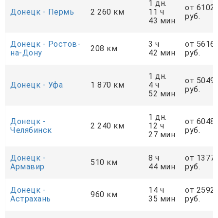
1 дн.
от 6102
Донецк - Пермь
2 260 км
11 ч
руб.
43 мин
Донецк - Ростов-
3 ч
от 5616
208 км
на-Дону
42 мин
руб.
1 дн.
от 5049
Донецк - Уфа
1 870 км
4 ч
руб.
52 мин
1 дн.
Донецк -
от 6048
2 240 км
12 ч
Челябинск
руб.
27 мин
Донецк -
8 ч
от 1377
510 км
Армавир
44 мин
руб.
Донецк -
14 ч
от 2592
960 км
Астрахань
35 мин
руб.