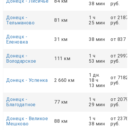
Донецк - Лисичье
84 км
38 мин
руб.
Донецк -
1 ч
от 2187
81 км
Тельманово
25 мин
руб.
Донецк -
31 км
38 мин
от 837 р
Еленовка
Донецк -
1 ч
от 2997
111 км
Володарское
53 мин
руб.
1 дн.
от 7182
Донецк - Успенка
2 660 км
18 ч
руб.
13 мин
Донецк -
1 ч
от 2079
77 км
Благодатное
29 мин
руб.
Донецк - Великое
1 ч
от 2376
88 км
Мешково
38 мин
руб.