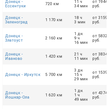
Донецк -
11 ч
от 1944
720 км
Ессентуки
34 мин
руб.
Донецк -
18 ч
от 3159
1 170 км
Зеленоград
3 мин
руб.
1 дн.
Донецк -
от 5832
2 160 км
9 ч
Златоуст
руб.
16 мин
Донецк -
21 ч
от 3834
1 420 км
Иваново
11 мин
руб.
3 дн.
от 1539
Донецк - Иркутск
5 700 км
15 ч
руб.
29 мин
1 дн.
Донецк -
от 4374
1 620 км
1 ч
Йошкар-Ола
руб.
49 мин