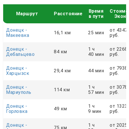
Время
Стоимо
Маршрут
Расстояние
в пути
Экон
Донецк -
от 4347
16,1 км
25 мин
Макеевка
руб.
Донецк -
1 ч
от 2268
84 км
Дебальцево
40 мин
руб.
Донецк -
от 7938
29,4 км
44 мин
Харцызск
руб.
Донецк -
1 ч
от 3078
114 км
Мариуполь
57 мин
руб.
Донецк -
1 ч
от 1323
49 км
Горловка
9 мин
руб.
Донецк -
1 ч
от 2025
75 км