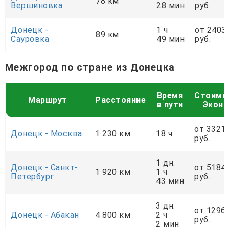
78 км
Вершиновка
28 мин
руб.
Донецк -
1 ч
от 2403
89 км
Сауровка
49 мин
руб.
Межгород по стране из Донецка
Время
Стоимо
Маршрут
Расстояние
в пути
Экон
от 3321
Донецк - Москва
1 230 км
18 ч
руб.
1 дн.
Донецк - Санкт-
от 5184
1 920 км
1 ч
Петербург
руб.
43 мин
3 дн.
от 1296
Донецк - Абакан
4 800 км
2 ч
руб.
2 мин