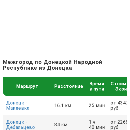
Межгород по Донецкой Народной
Республике из Донецка
Время
Стоимо
Маршрут
Расстояние
в пути
Экон
Донецк -
от 4347
16,1 км
25 мин
Макеевка
руб.
Донецк -
1 ч
от 2268
84 км
Дебальцево
40 мин
руб.