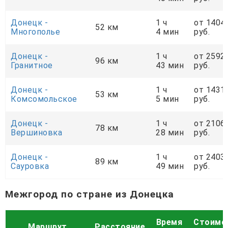
Донецк -
1 ч
от 1404
52 км
Многополье
4 мин
руб.
Донецк -
1 ч
от 2592
96 км
Гранитное
43 мин
руб.
Донецк -
1 ч
от 1431
53 км
Комсомольское
5 мин
руб.
Донецк -
1 ч
от 2106
78 км
Вершиновка
28 мин
руб.
Донецк -
1 ч
от 2403
89 км
Сауровка
49 мин
руб.
Межгород по стране из Донецка
Время
Стоимо
Маршрут
Расстояние