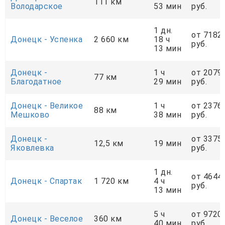
111 км
Володарское
53 мин
руб.
1 дн.
от 7182
Донецк - Успенка
2 660 км
18 ч
руб.
13 мин
Донецк -
1 ч
от 2079
77 км
Благодатное
29 мин
руб.
Донецк - Великое
1 ч
от 2376
88 км
Мешково
38 мин
руб.
Донецк -
от 3375
12,5 км
19 мин
Яковлевка
руб.
1 дн.
от 4644
Донецк - Спартак
1 720 км
4 ч
руб.
13 мин
5 ч
от 9720
Донецк - Веселое
360 км
40 мин
руб.