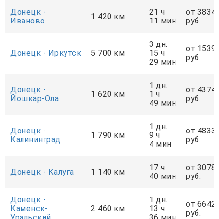
Донецк -
21 ч
от 3834
1 420 км
Иваново
11 мин
руб.
3 дн.
от 1539
Донецк - Иркутск
5 700 км
15 ч
руб.
29 мин
1 дн.
Донецк -
от 4374
1 620 км
1 ч
Йошкар-Ола
руб.
49 мин
1 дн.
Донецк -
от 4833
1 790 км
9 ч
Калининград
руб.
4 мин
17 ч
от 3078
Донецк - Калуга
1 140 км
40 мин
руб.
Донецк -
1 дн.
от 6642
Каменск-
2 460 км
13 ч
руб.
Уральский
36 мин