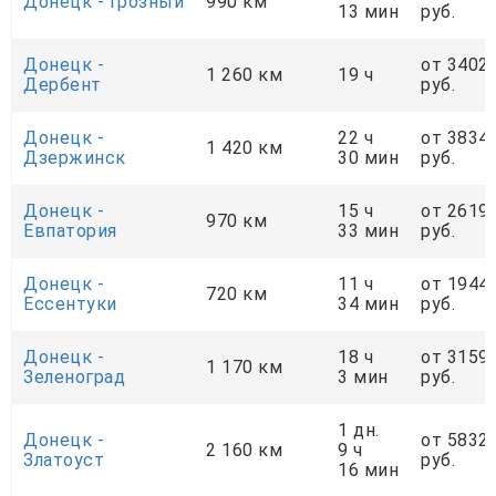
Донецк - Грозный
990 км
13 мин
руб.
Донецк -
от 3402
1 260 км
19 ч
Дербент
руб.
Донецк -
22 ч
от 3834
1 420 км
Дзержинск
30 мин
руб.
Донецк -
15 ч
от 2619
970 км
Евпатория
33 мин
руб.
Донецк -
11 ч
от 1944
720 км
Ессентуки
34 мин
руб.
Донецк -
18 ч
от 3159
1 170 км
Зеленоград
3 мин
руб.
1 дн.
Донецк -
от 5832
2 160 км
9 ч
Златоуст
руб.
16 мин