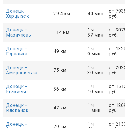
Донецк -
от 7938
29,4 км
44 мин
Харцызск
руб.
Донецк -
1 ч
от 3078
114 км
Мариуполь
57 мин
руб.
Донецк -
1 ч
от 1323
49 км
Горловка
9 мин
руб.
Донецк -
1 ч
от 2025
75 км
Амвросиевка
30 мин
руб.
Донецк -
1 ч
от 1512
56 км
Енакиево
10 мин
руб.
Донецк -
1 ч
от 1269
47 км
Иловайск
1 мин
руб.
Донецк -
1 ч
от 2133
79 км