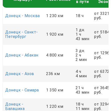
в пути
Экон
от 3321
Донецк - Москва
1 230 км
18 ч
руб.
1 дн.
Донецк - Санкт-
от 5184
1 920 км
1 ч
Петербург
руб.
43 мин
3 дн.
от 1296
Донецк - Абакан
4 800 км
2 ч
руб.
2 мин
4 ч
от 6372
Донецк - Азов
236 км
4 мин
руб.
21 ч
от 3645
Донецк - Самара
1 350 км
43 мин
руб.
Донецк -
18 ч
от 3294
1 220 км
Балашиха
11 мин
руб.