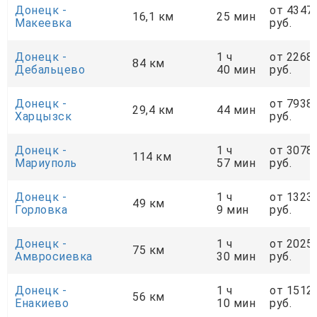
Донецк -
от 4347
16,1 км
25 мин
Макеевка
руб.
Донецк -
1 ч
от 2268
84 км
Дебальцево
40 мин
руб.
Донецк -
от 7938
29,4 км
44 мин
Харцызск
руб.
Донецк -
1 ч
от 3078
114 км
Мариуполь
57 мин
руб.
Донецк -
1 ч
от 1323
49 км
Горловка
9 мин
руб.
Донецк -
1 ч
от 2025
75 км
Амвросиевка
30 мин
руб.
Донецк -
1 ч
от 1512
56 км
Енакиево
10 мин
руб.