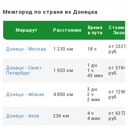
Межгород по стране из Донецка
Время
Стоимо
Маршрут
Расстояние
в пути
Экон
от 3321
Донецк - Москва
1 230 км
18 ч
руб.
1 дн.
Донецк - Санкт-
от 5184
1 920 км
1 ч
Петербург
руб.
43 мин
3 дн.
от 1296
Донецк - Абакан
4 800 км
2 ч
руб.
2 мин
4 ч
от 6372
Донецк - Азов
236 км
4 мин
руб.