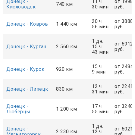
Донецк -
11 ч
от 1998
740 км
Кисловодск
30 мин
руб.
20 ч
от 3888
Донецк - Ковров
1 440 км
56 мин
руб.
1 дн.
от 6912
Донецк - Курган
2 560 км
15 ч
руб.
43 мин
15 ч
от 2484
Донецк - Курск
920 км
9 мин
руб.
12 ч
от 2241
Донецк - Липецк
830 км
31 мин
руб.
Донецк -
17 ч
от 3240
1 200 км
Люберцы
55 мин
руб.
1 дн.
Донецк -
от 6021
2 230 км
12 ч
Магнитогорск
руб.