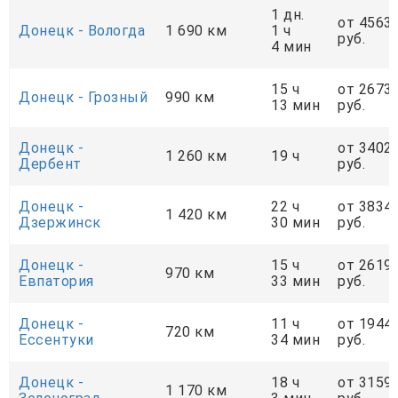
1 дн.
от 4563
Донецк - Вологда
1 690 км
1 ч
руб.
4 мин
15 ч
от 2673
Донецк - Грозный
990 км
13 мин
руб.
Донецк -
от 3402
1 260 км
19 ч
Дербент
руб.
Донецк -
22 ч
от 3834
1 420 км
Дзержинск
30 мин
руб.
Донецк -
15 ч
от 2619
970 км
Евпатория
33 мин
руб.
Донецк -
11 ч
от 1944
720 км
Ессентуки
34 мин
руб.
Донецк -
18 ч
от 3159
1 170 км