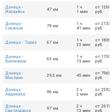
Донецк -
1 ч
от 1269
47 км
Иловайск
1 мин
руб.
Донецк -
1 ч
от 2133
79 км
Снежное
41 мин
руб.
1 ч
от 1809
Донецк - Торез
67 км
23 мин
руб.
Донецк -
1 ч
от 1755
65 км
Волноваха
15 мин
руб.
Донецк -
от 7965
29,5 км
45 мин
Моспино
руб.
Донецк -
2 ч
от 2592
96 км
Авдеевка
2 мин
руб.
Донецк -
2 ч
от 2619
97 км
Светлодарск
13 мин
руб.