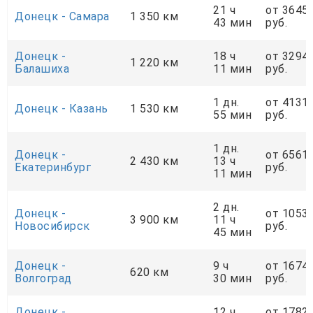
21 ч
от 3645
Донецк - Самара
1 350 км
43 мин
руб.
Донецк -
18 ч
от 3294
1 220 км
Балашиха
11 мин
руб.
1 дн.
от 4131
Донецк - Казань
1 530 км
55 мин
руб.
1 дн.
Донецк -
от 6561
2 430 км
13 ч
Екатеринбург
руб.
11 мин
2 дн.
Донецк -
от 1053
3 900 км
11 ч
Новосибирск
руб.
45 мин
Донецк -
9 ч
от 1674
620 км
Волгоград
30 мин
руб.
Донецк -
12 ч
от 1782