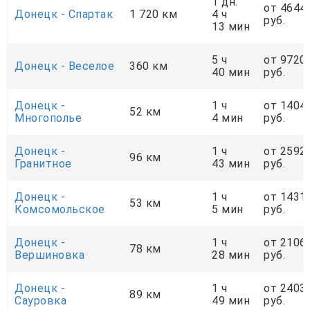
1 дн.
от 4644
Донецк - Спартак
1 720 км
4 ч
руб.
13 мин
5 ч
от 9720
Донецк - Веселое
360 км
40 мин
руб.
Донецк -
1 ч
от 1404
52 км
Многополье
4 мин
руб.
Донецк -
1 ч
от 2592
96 км
Гранитное
43 мин
руб.
Донецк -
1 ч
от 1431
53 км
Комсомольское
5 мин
руб.
Донецк -
1 ч
от 2106
78 км
Вершиновка
28 мин
руб.
Донецк -
1 ч
от 2403
89 км
Сауровка
49 мин
руб.