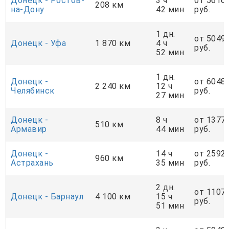
Донецк - Ростов-
3 ч
от 5616
208 км
на-Дону
42 мин
руб.
1 дн.
от 5049
Донецк - Уфа
1 870 км
4 ч
руб.
52 мин
1 дн.
Донецк -
от 6048
2 240 км
12 ч
Челябинск
руб.
27 мин
Донецк -
8 ч
от 1377
510 км
Армавир
44 мин
руб.
Донецк -
14 ч
от 2592
960 км
Астрахань
35 мин
руб.
2 дн.
от 1107
Донецк - Барнаул
4 100 км
15 ч
руб.
51 мин