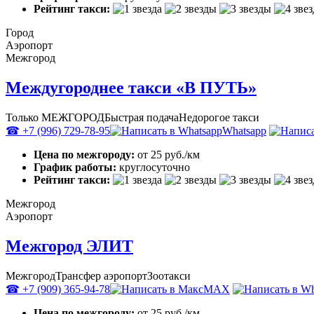
Рейтинг такси:
Город
Аэропорт
Межгород
Междугороднее такси «В ПУТЬ»
Только МЕЖГОРОД
Быстрая подача
Недорогое такси
☎ +7 (996) 729-78-95
Whatsapp
Цена по межгороду:
от 25 руб./км
График работы:
круглосуточно
Рейтинг такси:
Межгород
Аэропорт
Межгород ЭЛИТ
Межгород
Трансфер аэропорт
Зоотакси
☎ +7 (909) 365-94-78
MAX
Цена по межгороду:
от 25 руб./км