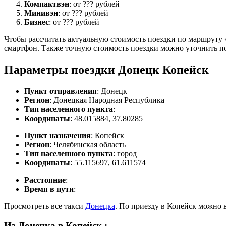
Компактвэн
: от ??? рублей
Минивэн
: от ??? рублей
Бизнес
: от ??? рублей
Чтобы рассчитать актуальную стоимость поездки по маршруту «
смартфон. Также точную стоимость поездки можно уточнить по
Параметры поездки Донецк Копейск
Пункт отправления
: Донецк
Регион
: Донецкая Народная Республика
Тип населенного пункта
:
Координаты
: 48.015884, 37.80285
Пункт назначения
: Копейск
Регион
: Челябинская область
Тип населенного пункта
: город
Координаты
: 55.115697, 61.611574
Расстояние
:
Время в пути
:
Просмотреть все такси
Донецка
. По приезду в Копейск можно 
Из Донецка в Копейск
: