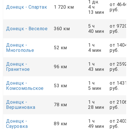
1 дн.
от 4644
Донецк - Спартак
1 720 км
4 ч
руб.
13 мин
5 ч
от 9720
Донецк - Веселое
360 км
40 мин
руб.
Донецк -
1 ч
от 1404
52 км
Многополье
4 мин
руб.
Донецк -
1 ч
от 2592
96 км
Гранитное
43 мин
руб.
Донецк -
1 ч
от 1431
53 км
Комсомольское
5 мин
руб.
Донецк -
1 ч
от 2106
78 км
Вершиновка
28 мин
руб.
Донецк -
1 ч
от 2403
89 км
Сауровка
49 мин
руб.