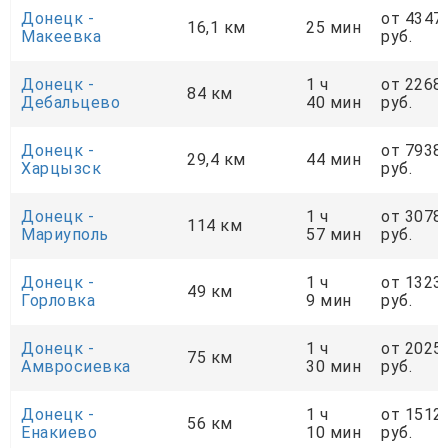
Донецк -
от 4347
16,1 км
25 мин
Макеевка
руб.
Донецк -
1 ч
от 2268
84 км
Дебальцево
40 мин
руб.
Донецк -
от 7938
29,4 км
44 мин
Харцызск
руб.
Донецк -
1 ч
от 3078
114 км
Мариуполь
57 мин
руб.
Донецк -
1 ч
от 1323
49 км
Горловка
9 мин
руб.
Донецк -
1 ч
от 2025
75 км
Амвросиевка
30 мин
руб.
Донецк -
1 ч
от 1512
56 км
Енакиево
10 мин
руб.