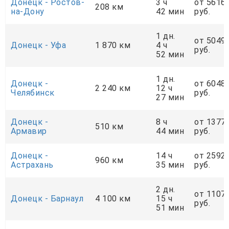
Донецк - Ростов-
3 ч
от 5616
208 км
на-Дону
42 мин
руб.
1 дн.
от 5049
Донецк - Уфа
1 870 км
4 ч
руб.
52 мин
1 дн.
Донецк -
от 6048
2 240 км
12 ч
Челябинск
руб.
27 мин
Донецк -
8 ч
от 1377
510 км
Армавир
44 мин
руб.
Донецк -
14 ч
от 2592
960 км
Астрахань
35 мин
руб.
2 дн.
от 1107
Донецк - Барнаул
4 100 км
15 ч
руб.
51 мин