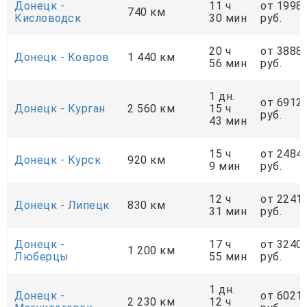
Донецк -
11 ч
от 1998
740 км
Кисловодск
30 мин
руб.
20 ч
от 3888
Донецк - Ковров
1 440 км
56 мин
руб.
1 дн.
от 6912
Донецк - Курган
2 560 км
15 ч
руб.
43 мин
15 ч
от 2484
Донецк - Курск
920 км
9 мин
руб.
12 ч
от 2241
Донецк - Липецк
830 км
31 мин
руб.
Донецк -
17 ч
от 3240
1 200 км
Люберцы
55 мин
руб.
1 дн.
Донецк -
от 6021
2 230 км
12 ч