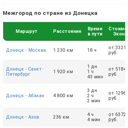
Межгород по стране из Донецка
Время
Стоимо
Маршрут
Расстояние
в пути
Экон
от 3321
Донецк - Москва
1 230 км
18 ч
руб.
1 дн.
Донецк - Санкт-
от 5184
1 920 км
1 ч
Петербург
руб.
43 мин
3 дн.
от 1296
Донецк - Абакан
4 800 км
2 ч
руб.
2 мин
4 ч
от 6372
Донецк - Азов
236 км
4 мин
руб.