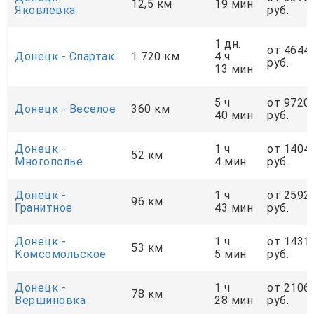
12,5 км
19 мин
Яковлевка
руб.
1 дн.
от 4644
Донецк - Спартак
1 720 км
4 ч
руб.
13 мин
5 ч
от 9720
Донецк - Веселое
360 км
40 мин
руб.
Донецк -
1 ч
от 1404
52 км
Многополье
4 мин
руб.
Донецк -
1 ч
от 2592
96 км
Гранитное
43 мин
руб.
Донецк -
1 ч
от 1431
53 км
Комсомольское
5 мин
руб.
Донецк -
1 ч
от 2106
78 км
Вершиновка
28 мин
руб.