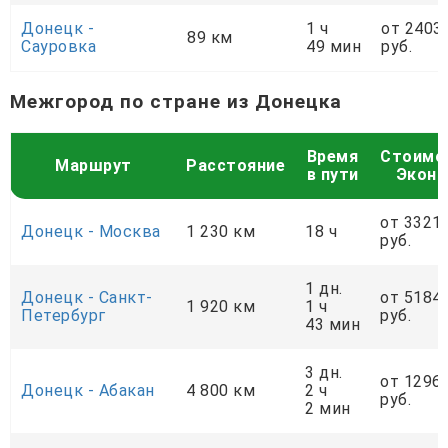
Донецк -
1 ч
от 2403
89 км
Сауровка
49 мин
руб.
Межгород по стране из Донецка
Время
Стоимо
Маршрут
Расстояние
в пути
Экон
от 3321
Донецк - Москва
1 230 км
18 ч
руб.
1 дн.
Донецк - Санкт-
от 5184
1 920 км
1 ч
Петербург
руб.
43 мин
3 дн.
от 1296
Донецк - Абакан
4 800 км
2 ч
руб.
2 мин