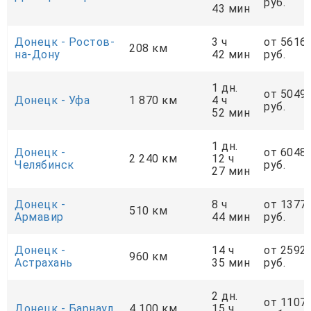
руб.
43 мин
Донецк - Ростов-
3 ч
от 5616
208 км
на-Дону
42 мин
руб.
1 дн.
от 5049
Донецк - Уфа
1 870 км
4 ч
руб.
52 мин
1 дн.
Донецк -
от 6048
2 240 км
12 ч
Челябинск
руб.
27 мин
Донецк -
8 ч
от 1377
510 км
Армавир
44 мин
руб.
Донецк -
14 ч
от 2592
960 км
Астрахань
35 мин
руб.
2 дн.
от 1107
Донецк - Барнаул
4 100 км
15 ч