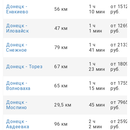
Донецк -
1 ч
от 1512
56 км
Енакиево
10 мин
руб.
Донецк -
1 ч
от 1269
47 км
Иловайск
1 мин
руб.
Донецк -
1 ч
от 2133
79 км
Снежное
41 мин
руб.
1 ч
от 1809
Донецк - Торез
67 км
23 мин
руб.
Донецк -
1 ч
от 1755
65 км
Волноваха
15 мин
руб.
Донецк -
от 7965
29,5 км
45 мин
Моспино
руб.
Донецк -
2 ч
от 2592
96 км
Авдеевка
2 мин
руб.