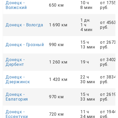
Донецк -
10 ч
от 1755
650 км
Волжский
8 мин
руб.
1 дн.
от 4563
Донецк - Вологда
1 690 км
1 ч
руб.
4 мин
15 ч
от 2673
Донецк - Грозный
990 км
13 мин
руб.
Донецк -
от 3402
1 260 км
19 ч
Дербент
руб.
Донецк -
22 ч
от 3834
1 420 км
Дзержинск
30 мин
руб.
Донецк -
15 ч
от 2619
970 км
Евпатория
33 мин
руб.
Донецк -
11 ч
от 1944
720 км
Ессентуки
34 мин
руб.