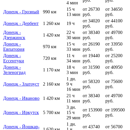
руб.
руб.
4 мин
15 ч
от 26730
от 34650
Донецк - Грозный
990 км
13 мин
руб.
руб.
от 34020
от 44100
Донецк - Дербент
1 260 км
19 ч
руб.
руб.
Донецк -
22 ч
от 38340
от 49700
1 420 км
Дзержинск
30 мин
руб.
руб.
Донецк -
15 ч
от 26190
от 33950
970 км
Евпатория
33 мин
руб.
руб.
Донецк -
11 ч
от 19440
от 25200
720 км
Ессентуки
34 мин
руб.
руб.
Донецк -
18 ч
от 31590
от 40950
1 170 км
Зеленоград
3 мин
руб.
руб.
1 дн.
от 58320
от 75600
Донецк - Златоуст
2 160 км
9 ч
руб.
руб.
16 мин
21 ч
от 38340
от 49700
Донецк - Иваново
1 420 км
11 мин
руб.
руб.
3 дн.
от 153900
от 199500
Донецк - Иркутск
5 700 км
15 ч
руб.
руб.
29 мин
1 дн.
Донецк - Йошкар-
от 43740
от 56700
1 620 км
1 ч