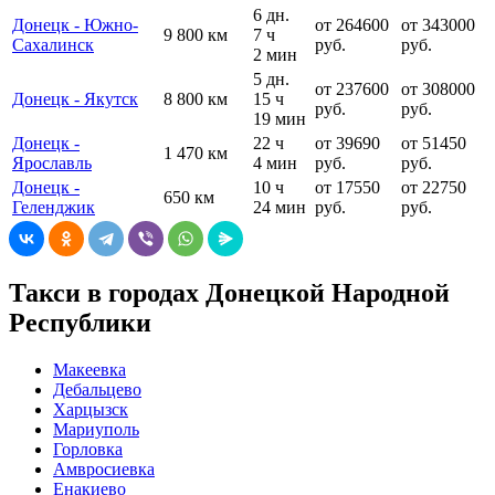
6 дн.
Донецк - Южно-
от 264600
от 343000
9 800 км
7 ч
Сахалинск
руб.
руб.
2 мин
5 дн.
от 237600
от 308000
Донецк - Якутск
8 800 км
15 ч
руб.
руб.
19 мин
Донецк -
22 ч
от 39690
от 51450
1 470 км
Ярославль
4 мин
руб.
руб.
Донецк -
10 ч
от 17550
от 22750
650 км
Геленджик
24 мин
руб.
руб.
Такси в городах Донецкой Народной
Республики
Макеевка
Дебальцево
Харцызск
Мариуполь
Горловка
Амвросиевка
Енакиево