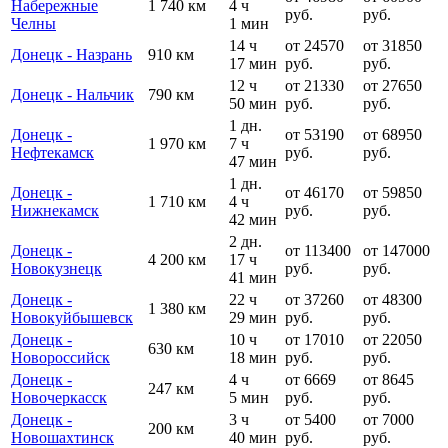
Набережные
1 740 км
4 ч
руб.
руб.
Челны
1 мин
14 ч
от 24570
от 31850
Донецк - Назрань
910 км
17 мин
руб.
руб.
12 ч
от 21330
от 27650
Донецк - Нальчик
790 км
50 мин
руб.
руб.
1 дн.
Донецк -
от 53190
от 68950
1 970 км
7 ч
Нефтекамск
руб.
руб.
47 мин
1 дн.
Донецк -
от 46170
от 59850
1 710 км
4 ч
Нижнекамск
руб.
руб.
42 мин
2 дн.
Донецк -
от 113400
от 147000
4 200 км
17 ч
Новокузнецк
руб.
руб.
41 мин
Донецк -
22 ч
от 37260
от 48300
1 380 км
Новокуйбышевск
29 мин
руб.
руб.
Донецк -
10 ч
от 17010
от 22050
630 км
Новороссийск
18 мин
руб.
руб.
Донецк -
4 ч
от 6669
от 8645
247 км
Новочеркасск
5 мин
руб.
руб.
Донецк -
3 ч
от 5400
от 7000
200 км
Новошахтинск
40 мин
руб.
руб.