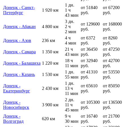
1 дн.
Донецк - Санкт-
от 51840
от 67200
1 920 км
1 ч
Петербург
руб.
руб.
43 мин
3 дн.
от 129600
от 168000
Донецк - Абакан
4 800 км
2 ч
руб.
руб.
2 мин
4 ч
от 6372
от 8260
Донецк - Азов
236 км
4 мин
руб.
руб.
21 ч
от 36450
от 47250
Донецк - Самара
1 350 км
43 мин
руб.
руб.
18 ч
от 32940
от 42700
Донецк - Балашиха
1 220 км
11 мин
руб.
руб.
1 дн.
от 41310
от 53550
Донецк - Казань
1 530 км
55 мин
руб.
руб.
1 дн.
Донецк -
от 65610
от 85050
2 430 км
13 ч
Екатеринбург
руб.
руб.
11 мин
2 дн.
Донецк -
от 105300
от 136500
3 900 км
11 ч
Новосибирск
руб.
руб.
45 мин
Донецк -
9 ч
от 16740
от 21700
620 км
Волгоград
30 мин
руб.
руб.