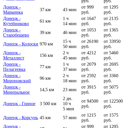
руб.
руб.
Донецк -
от 999
от 1295
37 км
43 мин
Марьинка
руб.
руб.
Донецк -
1 ч
от 1647
от 2135
61 км
Кутейниково
14 мин
руб.
руб.
Донецк -
от 1053
от 1365
39 км
46 мин
Старобешево
руб.
руб.
15 ч
от 26190
от 33950
Донецк - Колоски
970 км
50 мин
руб.
руб.
Донецк -
2 ч
от 4212
от 5460
156 км
Металлист
45 мин
руб.
руб.
Донецк -
1 ч
от 2079
от 2695
77 км
Пелагеевка
37 мин
руб.
руб.
Донецк -
2 ч
от 2592
от 3360
96 км
Мироновский
18 мин
руб.
руб.
Донецк -
от 3915
от 5075
14,5 км
23 мин
Минеральное
руб.
руб.
2 дн.
от 94500
от 122500
Донецк - Горное
3 500 км
10 ч
руб.
руб.
5 мин
от 1215
от 1575
Донецк - Корсунь
45 км
57 мин
руб.
руб.
Донецк -
от 999
от 1295