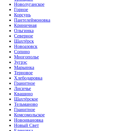
Новолуганское
Горное
Корсунь
Пантелеймоновка
Криничная
Ольгинка
Cеверное
Шахтёрск
Новоазовск
Сопино
Многополье
Зугрэс
Марьинка
Терновое
Хлебодаровка
Гранитное
Лисичье
Квашино
Шахтёрское
Тельманово
Гранитное
Комсомольское
Новоивановка
Новый Свет
Еленовка