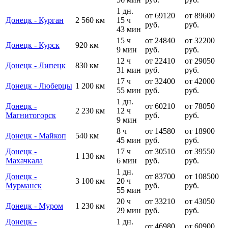
1 дн.
от 69120
от 89600
Донецк - Курган
2 560 км
15 ч
руб.
руб.
43 мин
15 ч
от 24840
от 32200
Донецк - Курск
920 км
9 мин
руб.
руб.
12 ч
от 22410
от 29050
Донецк - Липецк
830 км
31 мин
руб.
руб.
17 ч
от 32400
от 42000
Донецк - Люберцы
1 200 км
55 мин
руб.
руб.
1 дн.
Донецк -
от 60210
от 78050
2 230 км
12 ч
Магнитогорск
руб.
руб.
9 мин
8 ч
от 14580
от 18900
Донецк - Майкоп
540 км
45 мин
руб.
руб.
Донецк -
17 ч
от 30510
от 39550
1 130 км
Махачкала
6 мин
руб.
руб.
1 дн.
Донецк -
от 83700
от 108500
3 100 км
20 ч
Мурманск
руб.
руб.
55 мин
20 ч
от 33210
от 43050
Донецк - Муром
1 230 км
29 мин
руб.
руб.
Донецк -
1 дн.
от 46980
от 60900