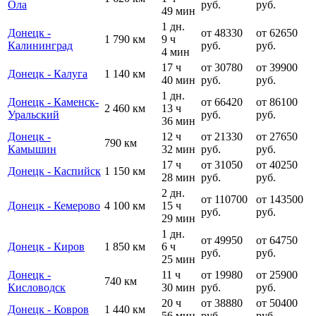
Ола
руб.
руб.
49 мин
1 дн.
Донецк -
от 48330
от 62650
1 790 км
9 ч
Калининград
руб.
руб.
4 мин
17 ч
от 30780
от 39900
Донецк - Калуга
1 140 км
40 мин
руб.
руб.
1 дн.
Донецк - Каменск-
от 66420
от 86100
2 460 км
13 ч
Уральский
руб.
руб.
36 мин
Донецк -
12 ч
от 21330
от 27650
790 км
Камышин
32 мин
руб.
руб.
17 ч
от 31050
от 40250
Донецк - Каспийск
1 150 км
28 мин
руб.
руб.
2 дн.
от 110700
от 143500
Донецк - Кемерово
4 100 км
15 ч
руб.
руб.
29 мин
1 дн.
от 49950
от 64750
Донецк - Киров
1 850 км
6 ч
руб.
руб.
25 мин
Донецк -
11 ч
от 19980
от 25900
740 км
Кисловодск
30 мин
руб.
руб.
20 ч
от 38880
от 50400
Донецк - Ковров
1 440 км
56 мин
руб.
руб.