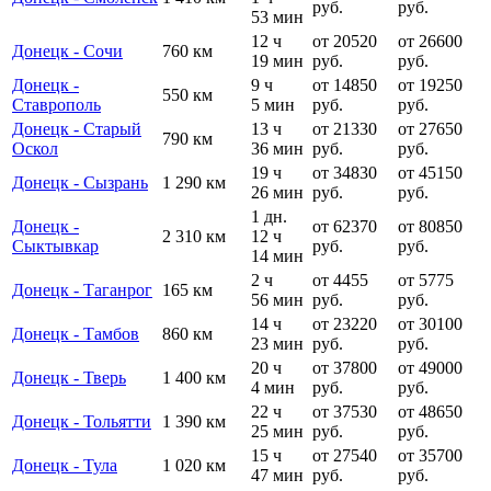
руб.
руб.
53 мин
12 ч
от 20520
от 26600
Донецк - Сочи
760 км
19 мин
руб.
руб.
Донецк -
9 ч
от 14850
от 19250
550 км
Ставрополь
5 мин
руб.
руб.
Донецк - Старый
13 ч
от 21330
от 27650
790 км
Оскол
36 мин
руб.
руб.
19 ч
от 34830
от 45150
Донецк - Сызрань
1 290 км
26 мин
руб.
руб.
1 дн.
Донецк -
от 62370
от 80850
2 310 км
12 ч
Сыктывкар
руб.
руб.
14 мин
2 ч
от 4455
от 5775
Донецк - Таганрог
165 км
56 мин
руб.
руб.
14 ч
от 23220
от 30100
Донецк - Тамбов
860 км
23 мин
руб.
руб.
20 ч
от 37800
от 49000
Донецк - Тверь
1 400 км
4 мин
руб.
руб.
22 ч
от 37530
от 48650
Донецк - Тольятти
1 390 км
25 мин
руб.
руб.
15 ч
от 27540
от 35700
Донецк - Тула
1 020 км
47 мин
руб.
руб.