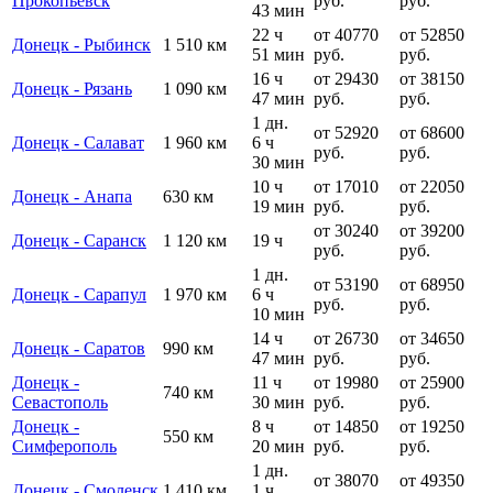
Прокопьевск
руб.
руб.
43 мин
22 ч
от 40770
от 52850
Донецк - Рыбинск
1 510 км
51 мин
руб.
руб.
16 ч
от 29430
от 38150
Донецк - Рязань
1 090 км
47 мин
руб.
руб.
1 дн.
от 52920
от 68600
Донецк - Салават
1 960 км
6 ч
руб.
руб.
30 мин
10 ч
от 17010
от 22050
Донецк - Анапа
630 км
19 мин
руб.
руб.
от 30240
от 39200
Донецк - Саранск
1 120 км
19 ч
руб.
руб.
1 дн.
от 53190
от 68950
Донецк - Сарапул
1 970 км
6 ч
руб.
руб.
10 мин
14 ч
от 26730
от 34650
Донецк - Саратов
990 км
47 мин
руб.
руб.
Донецк -
11 ч
от 19980
от 25900
740 км
Севастополь
30 мин
руб.
руб.
Донецк -
8 ч
от 14850
от 19250
550 км
Симферополь
20 мин
руб.
руб.
1 дн.
от 38070
от 49350
Донецк - Смоленск
1 410 км
1 ч