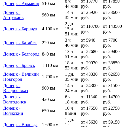
8 ч
от 13770
от 17850
Донецк - Армавир
510 км
44 мин
руб.
руб.
Донецк -
14 ч
от 25920
от 33600
960 км
Астрахань
35 мин
руб.
руб.
2 дн.
от 110700
от 143500
Донецк - Барнаул
4 100 км
15 ч
руб.
руб.
51 мин
3 ч
от 5940
от 7700
Донецк - Батайск
220 км
46 мин
руб.
руб.
13 ч
от 22680
от 29400
Донецк - Белгород
840 км
51 мин
руб.
руб.
18 ч
от 29970
от 38850
Донецк - Брянск
1 110 км
53 мин
руб.
руб.
Донецк - Великий
1 дн.
от 48330
от 62650
1 790 км
Новгород
35 мин
руб.
руб.
Донецк -
14 ч
от 24300
от 31500
900 км
Владикавказ
24 мин
руб.
руб.
Донецк -
6 ч
от 11340
от 14700
420 км
Волгодонск
18 мин
руб.
руб.
Донецк -
10 ч
от 17550
от 22750
650 км
Волжский
8 мин
руб.
руб.
1 дн.
от 45630
от 59150
Донецк - Вологда
1 690 км
1 ч