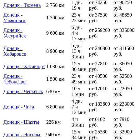
1 дн.
от 74250
от 96250
Донецк - Тюмень
2 750 км
19 ч
руб.
руб.
Донецк -
23 ч
от 37530
от 48650
1 390 км
Ульяновск
22 мин
руб.
руб.
6 дн.
Донецк -
от 259200
от 336000
9 600 км
4 ч
Уссурийск
руб.
руб.
17 мин
5 дн.
Донецк -
от 240300
от 311500
8 900 км
13 ч
Хабаровск
руб.
руб.
3 мин
15 ч
от 27810
от 36050
Донецк - Хасавюрт
1 030 км
36 мин
руб.
руб.
Донецк -
23 ч
от 40500
от 52500
1 500 км
Чебоксары
49 мин
руб.
руб.
10 ч
от 17010
от 22050
Донецк - Черкесск
630 км
1 мин
руб.
руб.
4 дн.
от 183600
от 238000
Донецк - Чита
6 800 км
7 ч
руб.
руб.
12 мин
4 ч
от 6102
от 7910
Донецк - Шахты
226 км
3 мин
руб.
руб.
15 ч
от 25380
от 32900
Донецк - Энгельс
940 км
34 мин
руб.
руб.