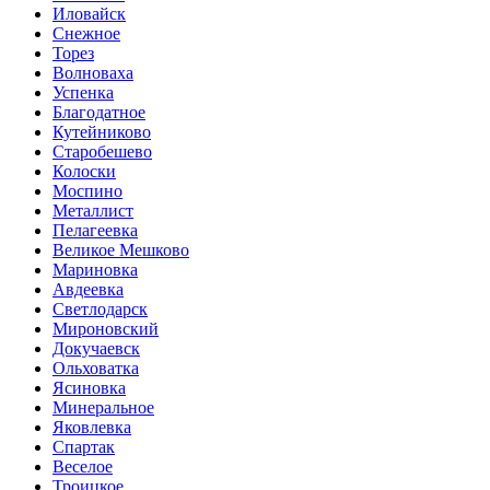
Иловайск
Снежное
Торез
Волноваха
Успенка
Благодатное
Кутейниково
Старобешево
Колоски
Моспино
Металлист
Пелагеевка
Великое Мешково
Мариновка
Авдеевка
Светлодарск
Мироновский
Докучаевск
Ольховатка
Ясиновка
Минеральное
Яковлевка
Спартак
Веселое
Троицкое