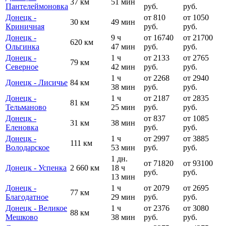
37 км
51 мин
Пантелеймоновка
руб.
руб.
Донецк -
от 810
от 1050
30 км
49 мин
Криничная
руб.
руб.
Донецк -
9 ч
от 16740
от 21700
620 км
Ольгинка
47 мин
руб.
руб.
Донецк -
1 ч
от 2133
от 2765
79 км
Cеверное
42 мин
руб.
руб.
1 ч
от 2268
от 2940
Донецк - Лисичье
84 км
38 мин
руб.
руб.
Донецк -
1 ч
от 2187
от 2835
81 км
Тельманово
25 мин
руб.
руб.
Донецк -
от 837
от 1085
31 км
38 мин
Еленовка
руб.
руб.
Донецк -
1 ч
от 2997
от 3885
111 км
Володарское
53 мин
руб.
руб.
1 дн.
от 71820
от 93100
Донецк - Успенка
2 660 км
18 ч
руб.
руб.
13 мин
Донецк -
1 ч
от 2079
от 2695
77 км
Благодатное
29 мин
руб.
руб.
Донецк - Великое
1 ч
от 2376
от 3080
88 км
Мешково
38 мин
руб.
руб.