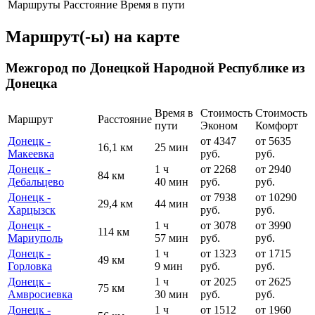
Маршруты
Расстояние
Время в пути
Маршрут(-ы) на карте
Межгород по Донецкой Народной Республике из
Донецка
Время в
Стоимость
Стоимость
Маршрут
Расстояние
пути
Эконом
Комфорт
Донецк -
от 4347
от 5635
16,1 км
25 мин
Макеевка
руб.
руб.
Донецк -
1 ч
от 2268
от 2940
84 км
Дебальцево
40 мин
руб.
руб.
Донецк -
от 7938
от 10290
29,4 км
44 мин
Харцызск
руб.
руб.
Донецк -
1 ч
от 3078
от 3990
114 км
Мариуполь
57 мин
руб.
руб.
Донецк -
1 ч
от 1323
от 1715
49 км
Горловка
9 мин
руб.
руб.
Донецк -
1 ч
от 2025
от 2625
75 км
Амвросиевка
30 мин
руб.
руб.
Донецк -
1 ч
от 1512
от 1960