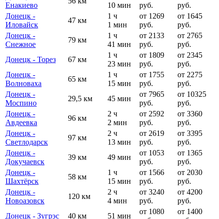
56 км
Енакиево
10 мин
руб.
руб.
Донецк -
1 ч
от 1269
от 1645
47 км
Иловайск
1 мин
руб.
руб.
Донецк -
1 ч
от 2133
от 2765
79 км
Снежное
41 мин
руб.
руб.
1 ч
от 1809
от 2345
Донецк - Торез
67 км
23 мин
руб.
руб.
Донецк -
1 ч
от 1755
от 2275
65 км
Волноваха
15 мин
руб.
руб.
Донецк -
от 7965
от 10325
29,5 км
45 мин
Моспино
руб.
руб.
Донецк -
2 ч
от 2592
от 3360
96 км
Авдеевка
2 мин
руб.
руб.
Донецк -
2 ч
от 2619
от 3395
97 км
Светлодарск
13 мин
руб.
руб.
Донецк -
от 1053
от 1365
39 км
49 мин
Докучаевск
руб.
руб.
Донецк -
1 ч
от 1566
от 2030
58 км
Шахтёрск
15 мин
руб.
руб.
Донецк -
2 ч
от 3240
от 4200
120 км
Новоазовск
4 мин
руб.
руб.
от 1080
от 1400
Донецк - Зугрэс
40 км
51 мин