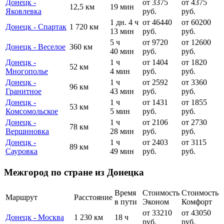
Донецк -
от 3375
от 4375
12,5 км
19 мин
Яковлевка
руб.
руб.
1 дн. 4 ч
от 46440
от 60200
Донецк - Спартак
1 720 км
13 мин
руб.
руб.
5 ч
от 9720
от 12600
Донецк - Веселое
360 км
40 мин
руб.
руб.
Донецк -
1 ч
от 1404
от 1820
52 км
Многополье
4 мин
руб.
руб.
Донецк -
1 ч
от 2592
от 3360
96 км
Гранитное
43 мин
руб.
руб.
Донецк -
1 ч
от 1431
от 1855
53 км
Комсомольское
5 мин
руб.
руб.
Донецк -
1 ч
от 2106
от 2730
78 км
Вершиновка
28 мин
руб.
руб.
Донецк -
1 ч
от 2403
от 3115
89 км
Сауровка
49 мин
руб.
руб.
Межгород по стране из Донецка
Время
Стоимость
Стоимость
Маршрут
Расстояние
в пути
Эконом
Комфорт
от 33210
от 43050
Донецк - Москва
1 230 км
18 ч
руб.
руб.