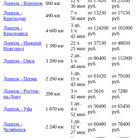
12 ч
от 17820
от 23100
Донецк - Воронеж
660 км
36 мин
руб.
руб.
Донецк -
7 ч
от 13230
от 17150
490 км
Краснодар
56 мин
руб.
руб.
3 дн.
Донецк -
от 124200
от 161000
4 600 км
1 ч
Красноярск
руб.
руб.
42 мин
Донецк - Нижний
22 ч
от 37530
от 48650
1 390 км
Новгород
25 мин
руб.
руб.
2 дн.
от 86400
от 112000
Донецк - Омск
3 200 км
1 ч
руб.
руб.
46 мин
1 дн.
от 61020
от 79100
Донецк - Пермь
2 260 км
11 ч
руб.
руб.
43 мин
Донецк - Ростов-
3 ч
от 5616
от 7280
208 км
на-Дону
42 мин
руб.
руб.
1 дн.
от 50490
от 65450
Донецк - Уфа
1 870 км
4 ч
руб.
руб.
52 мин
1 дн.
Донецк -
от 60480
от 78400
2 240 км
12 ч
Челябинск
руб.
руб.
27 мин