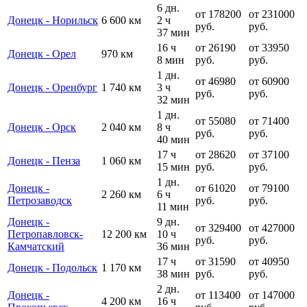
6 дн.
от 178200
от 231000
Донецк - Норильск
6 600 км
2 ч
руб.
руб.
37 мин
16 ч
от 26190
от 33950
Донецк - Орел
970 км
8 мин
руб.
руб.
1 дн.
от 46980
от 60900
Донецк - Оренбург
1 740 км
3 ч
руб.
руб.
32 мин
1 дн.
от 55080
от 71400
Донецк - Орск
2 040 км
8 ч
руб.
руб.
40 мин
17 ч
от 28620
от 37100
Донецк - Пенза
1 060 км
15 мин
руб.
руб.
1 дн.
Донецк -
от 61020
от 79100
2 260 км
6 ч
Петрозаводск
руб.
руб.
11 мин
Донецк -
9 дн.
от 329400
от 427000
Петропавловск-
12 200 км
10 ч
руб.
руб.
Камчатский
36 мин
17 ч
от 31590
от 40950
Донецк - Подольск
1 170 км
38 мин
руб.
руб.
2 дн.
Донецк -
от 113400
от 147000
4 200 км
16 ч