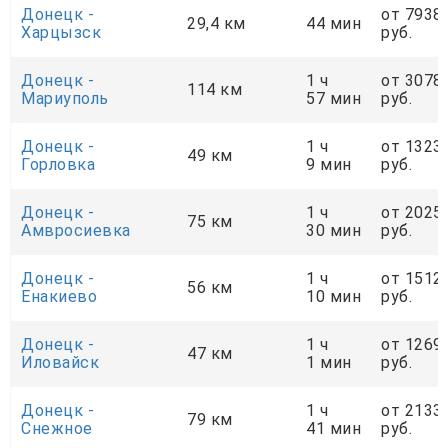
Донецк -
от 7938
29,4 км
44 мин
Харцызск
руб.
Донецк -
1 ч
от 3078
114 км
Мариуполь
57 мин
руб.
Донецк -
1 ч
от 1323
49 км
Горловка
9 мин
руб.
Донецк -
1 ч
от 2025
75 км
Амвросиевка
30 мин
руб.
Донецк -
1 ч
от 1512
56 км
Енакиево
10 мин
руб.
Донецк -
1 ч
от 1269
47 км
Иловайск
1 мин
руб.
Донецк -
1 ч
от 2133
79 км
Снежное
41 мин
руб.