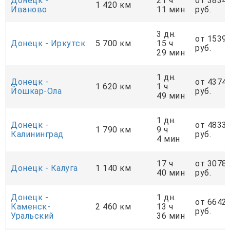
Донецк -
21 ч
от 3834
1 420 км
Иваново
11 мин
руб.
3 дн.
от 1539
Донецк - Иркутск
5 700 км
15 ч
руб.
29 мин
1 дн.
Донецк -
от 4374
1 620 км
1 ч
Йошкар-Ола
руб.
49 мин
1 дн.
Донецк -
от 4833
1 790 км
9 ч
Калининград
руб.
4 мин
17 ч
от 3078
Донецк - Калуга
1 140 км
40 мин
руб.
Донецк -
1 дн.
от 6642
Каменск-
2 460 км
13 ч
руб.
Уральский
36 мин