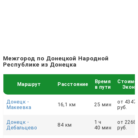
Межгород по Донецкой Народной
Республике из Донецка
Время
Стоимо
Маршрут
Расстояние
в пути
Экон
Донецк -
от 4347
16,1 км
25 мин
Макеевка
руб.
Донецк -
1 ч
от 2268
84 км
Дебальцево
40 мин
руб.