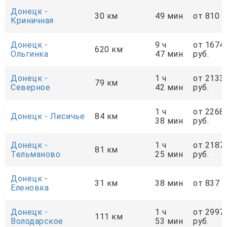
Донецк -
30 км
49 мин
от 810 р
Криничная
Донецк -
9 ч
от 1674
620 км
Ольгинка
47 мин
руб.
Донецк -
1 ч
от 2133
79 км
Cеверное
42 мин
руб.
1 ч
от 2268
Донецк - Лисичье
84 км
38 мин
руб.
Донецк -
1 ч
от 2187
81 км
Тельманово
25 мин
руб.
Донецк -
31 км
38 мин
от 837 р
Еленовка
Донецк -
1 ч
от 2997
111 км
Володарское
53 мин
руб.