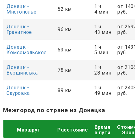
Донецк -
1 ч
от 1404
52 км
Многополье
4 мин
руб.
Донецк -
1 ч
от 2592
96 км
Гранитное
43 мин
руб.
Донецк -
1 ч
от 1431
53 км
Комсомольское
5 мин
руб.
Донецк -
1 ч
от 2106
78 км
Вершиновка
28 мин
руб.
Донецк -
1 ч
от 2403
89 км
Сауровка
49 мин
руб.
Межгород по стране из Донецка
Время
Стоимо
Маршрут
Расстояние
в пути
Экон