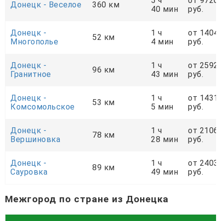
5 ч
от 9720
Донецк - Веселое
360 км
40 мин
руб.
Донецк -
1 ч
от 1404
52 км
Многополье
4 мин
руб.
Донецк -
1 ч
от 2592
96 км
Гранитное
43 мин
руб.
Донецк -
1 ч
от 1431
53 км
Комсомольское
5 мин
руб.
Донецк -
1 ч
от 2106
78 км
Вершиновка
28 мин
руб.
Донецк -
1 ч
от 2403
89 км
Сауровка
49 мин
руб.
Межгород по стране из Донецка