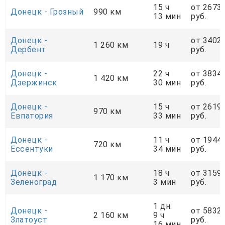
15 ч
от 2673
Донецк - Грозный
990 км
13 мин
руб.
Донецк -
от 3402
1 260 км
19 ч
Дербент
руб.
Донецк -
22 ч
от 3834
1 420 км
Дзержинск
30 мин
руб.
Донецк -
15 ч
от 2619
970 км
Евпатория
33 мин
руб.
Донецк -
11 ч
от 1944
720 км
Ессентуки
34 мин
руб.
Донецк -
18 ч
от 3159
1 170 км
Зеленоград
3 мин
руб.
1 дн.
Донецк -
от 5832
2 160 км
9 ч
Златоуст
руб.
16 мин