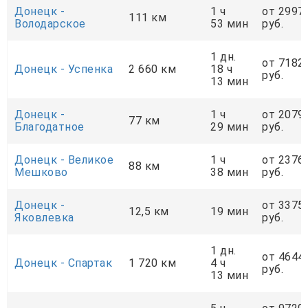
Донецк -
1 ч
от 2997
111 км
Володарское
53 мин
руб.
1 дн.
от 7182
Донецк - Успенка
2 660 км
18 ч
руб.
13 мин
Донецк -
1 ч
от 2079
77 км
Благодатное
29 мин
руб.
Донецк - Великое
1 ч
от 2376
88 км
Мешково
38 мин
руб.
Донецк -
от 3375
12,5 км
19 мин
Яковлевка
руб.
1 дн.
от 4644
Донецк - Спартак
1 720 км
4 ч
руб.
13 мин