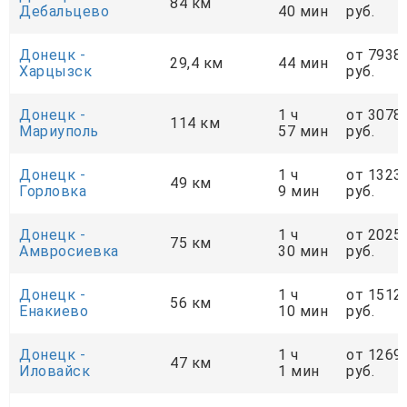
84 км
Дебальцево
40 мин
руб.
Донецк -
от 7938
29,4 км
44 мин
Харцызск
руб.
Донецк -
1 ч
от 3078
114 км
Мариуполь
57 мин
руб.
Донецк -
1 ч
от 1323
49 км
Горловка
9 мин
руб.
Донецк -
1 ч
от 2025
75 км
Амвросиевка
30 мин
руб.
Донецк -
1 ч
от 1512
56 км
Енакиево
10 мин
руб.
Донецк -
1 ч
от 1269
47 км
Иловайск
1 мин
руб.