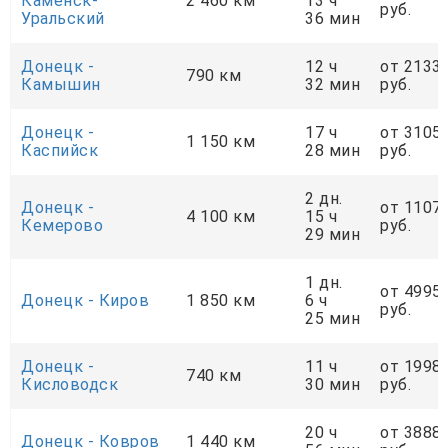
Каменск-
2 460 км
13 ч
руб.
Уральский
36 мин
Донецк -
12 ч
от 2133
790 км
Камышин
32 мин
руб.
Донецк -
17 ч
от 3105
1 150 км
Каспийск
28 мин
руб.
2 дн.
Донецк -
от 1107
4 100 км
15 ч
Кемерово
руб.
29 мин
1 дн.
от 4995
Донецк - Киров
1 850 км
6 ч
руб.
25 мин
Донецк -
11 ч
от 1998
740 км
Кисловодск
30 мин
руб.
20 ч
от 3888
Донецк - Ковров
1 440 км