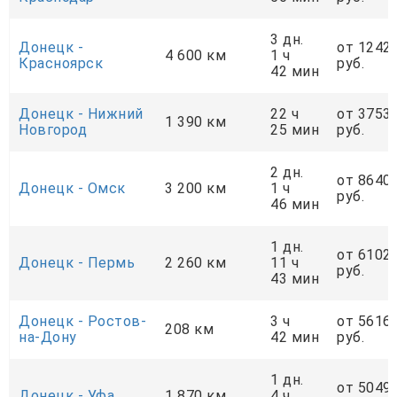
3 дн.
Донецк -
от 1242
4 600 км
1 ч
Красноярск
руб.
42 мин
Донецк - Нижний
22 ч
от 3753
1 390 км
Новгород
25 мин
руб.
2 дн.
от 8640
Донецк - Омск
3 200 км
1 ч
руб.
46 мин
1 дн.
от 6102
Донецк - Пермь
2 260 км
11 ч
руб.
43 мин
Донецк - Ростов-
3 ч
от 5616
208 км
на-Дону
42 мин
руб.
1 дн.
от 5049
Донецк - Уфа
1 870 км
4 ч