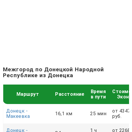
Межгород по Донецкой Народной
Республике из Донецка
Время
Стоимо
Маршрут
Расстояние
в пути
Экон
Донецк -
от 4347
16,1 км
25 мин
Макеевка
руб.
Донецк -
1 ч
от 2268