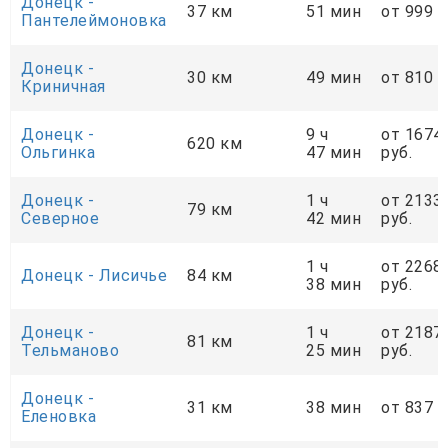
Донецк -
37 км
51 мин
от 999 р
Пантелеймоновка
Донецк -
30 км
49 мин
от 810 р
Криничная
Донецк -
9 ч
от 1674
620 км
Ольгинка
47 мин
руб.
Донецк -
1 ч
от 2133
79 км
Cеверное
42 мин
руб.
1 ч
от 2268
Донецк - Лисичье
84 км
38 мин
руб.
Донецк -
1 ч
от 2187
81 км
Тельманово
25 мин
руб.
Донецк -
31 км
38 мин
от 837 р
Еленовка