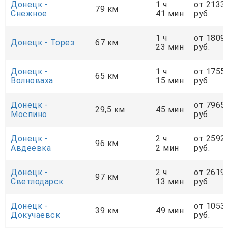
Донецк -
1 ч
от 2133
79 км
Снежное
41 мин
руб.
1 ч
от 1809
Донецк - Торез
67 км
23 мин
руб.
Донецк -
1 ч
от 1755
65 км
Волноваха
15 мин
руб.
Донецк -
от 7965
29,5 км
45 мин
Моспино
руб.
Донецк -
2 ч
от 2592
96 км
Авдеевка
2 мин
руб.
Донецк -
2 ч
от 2619
97 км
Светлодарск
13 мин
руб.
Донецк -
от 1053
39 км
49 мин
Докучаевск
руб.